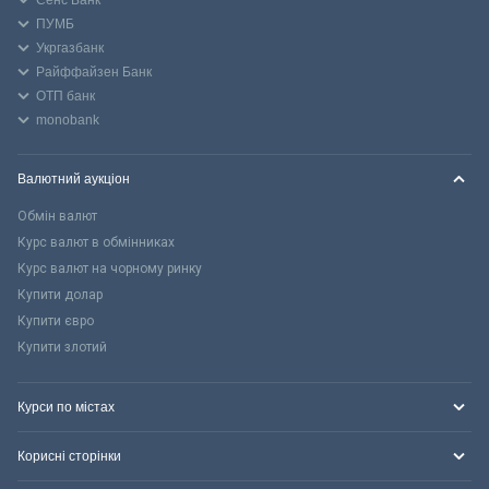
Сенс Банк
ПУМБ
Укргазбанк
Райффайзен Банк
ОТП банк
monobank
Валютний аукціон
Обмін валют
Курс валют в обмінниках
Курс валют на чорному ринку
Купити долар
Купити євро
Купити злотий
Курси по містах
Корисні сторінки