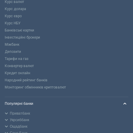
Курс валют
Курс долара
Курс євро
Курс НБУ
Банківські картки
Інвестиційні брокери
Міжбанк
Депозити
Тарифи на газ
Конвертер валют
Кредит онлайн
Народний рейтинг банків
Моніторинг обмінників криптовалют
Популярні банки
Приватбанк
Укрсиббанк
Ощадбанк