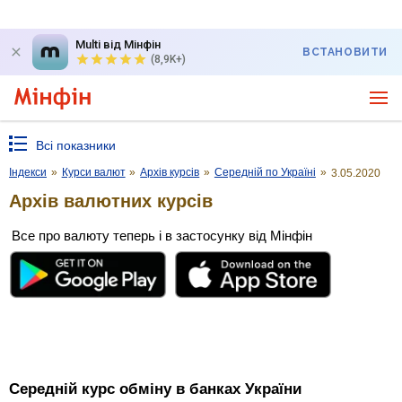
Multi від Мінфін
ВСТАНОВИТИ
(8,9K+)
Всі показники
Індекси
»
Курси валют
»
Архів курсів
»
Середній по Україні
»
3.05.2020
Архів валютних курсів
Все про валюту теперь і в застосунку від Мінфін
Середній курс обміну в банках України