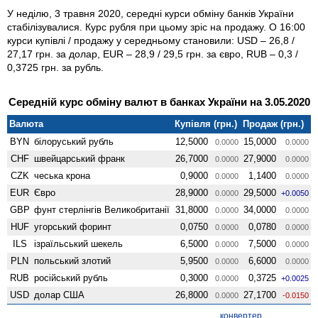
У неділю, 3 травня 2020, середні курси обміну банків України
стабілізувалися. Курс рубля при цьому зріс на продажу. О 16:00
курси купівлі / продажу у середньому становили: USD – 26,8 /
27,17 грн. за долар, EUR – 28,9 / 29,5 грн. за євро, RUB – 0,3 /
0,3725 грн. за рубль.
Середній курс обміну валют в банках України на 3.05.2020
Валюта
Купівля (грн.)
Продаж (грн.)
BYN
білоруський рубль
12,5000
15,0000
0.0000
0.0000
CHF
швейцарський франк
26,7000
27,9000
0.0000
0.0000
CZK
чеська крона
0,9000
1,1400
0.0000
0.0000
EUR
Євро
28,9000
29,5000
0.0000
+0.0050
GBP
фунт стерлінгів Велико­британії
31,8000
34,0000
0.0000
0.0000
HUF
угорський форинт
0,0750
0,0780
0.0000
0.0000
ILS
ізраїльський шекель
6,5000
7,5000
0.0000
0.0000
PLN
польський злотий
5,9500
6,6000
0.0000
0.0000
RUB
російський рубль
0,3000
0,3725
0.0000
+0.0025
USD
долар США
26,8000
27,1700
0.0000
-0.0150
конвертер