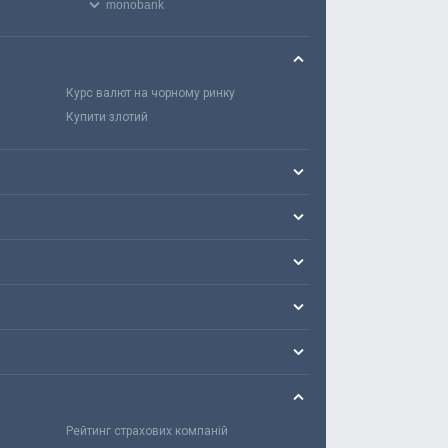
monobank
Курс валют на чорному ринку
Купити злотий
Рейтинг страхових компаній