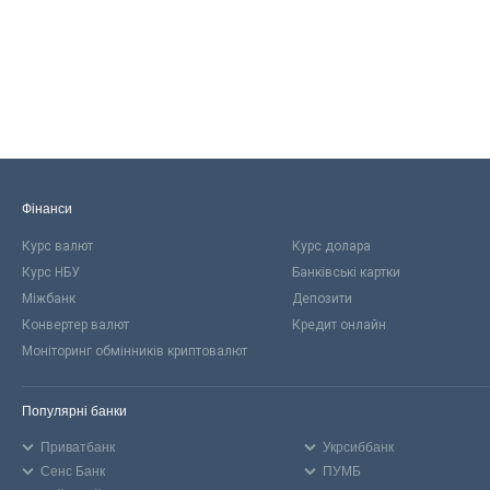
Фінанси
Курс валют
Курс долара
Курс НБУ
Банківські картки
Міжбанк
Депозити
Конвертер валют
Кредит онлайн
Моніторинг обмінників криптовалют
Популярні банки
Приватбанк
Укрсиббанк
Сенс Банк
ПУМБ