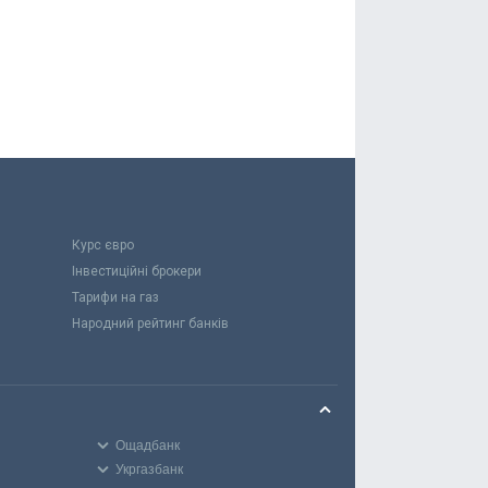
Курс євро
Інвестиційні брокери
Тарифи на газ
Народний рейтинг банків
Ощадбанк
Укргазбанк