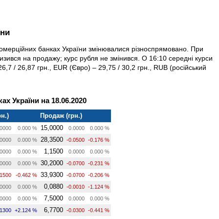
їни
 комерційних банках України змінювалися різноспрямовано. При
знизився на продажу; курс рубля не змінився. О 16:10 середні курси
,7 / 26,87 грн., EUR (Євро) – 29,75 / 30,2 грн., RUB (російський
ах України на 18.06.2020
н.)
Продаж (грн.)
15,0000
0000
0.000 %
0.0000
0.000 %
28,3500
0000
0.000 %
-0.0500
-0.176 %
1,1500
0000
0.000 %
0.0000
0.000 %
30,2000
0000
0.000 %
-0.0700
-0.231 %
33,9300
.1500
-0.462 %
-0.0700
-0.206 %
0,0880
0000
0.000 %
-0.0010
-1.124 %
7,5000
0000
0.000 %
0.0000
0.000 %
6,7700
.1300
+2.124 %
-0.0300
-0.441 %