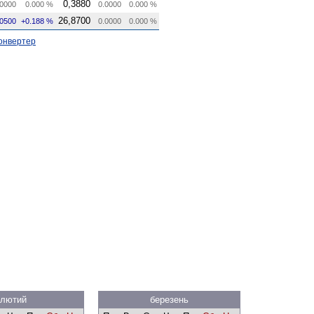
0,3880
0000
0.000 %
0.0000
0.000 %
26,8700
.0500
+0.188 %
0.0000
0.000 %
онвертер
лютий
березень