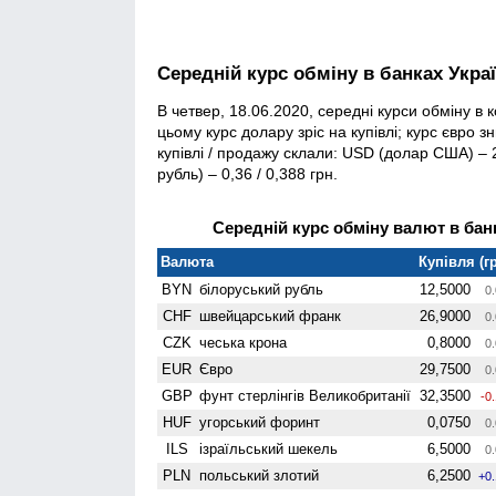
Середній курс обміну в банках Укра
В четвер, 18.06.2020, середні курси обміну в
цьому курс долару зріс на купівлі; курс євро 
купівлі / продажу склали: USD (долар США) – 26
рубль) – 0,36 / 0,388 грн.
Середній курс обміну валют в банк
Валюта
Купівля (гр
BYN
білоруський рубль
12,5000
0.
CHF
швейцарський франк
26,9000
0.
CZK
чеська крона
0,8000
0.
EUR
Євро
29,7500
0.
GBP
фунт стерлінгів Велико­британії
32,3500
-0
HUF
угорський форинт
0,0750
0.
ILS
ізраїльський шекель
6,5000
0.
PLN
польський злотий
6,2500
+0