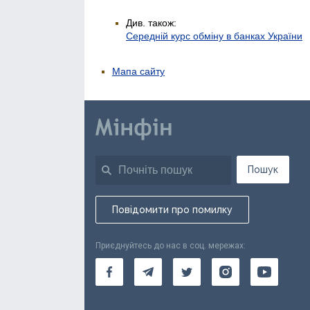
Див. також:
Середній курс обміну в банках України
Мапа сайту
Пошук
Повідомити про помилку
Приєднуйтесь до нас в соц. мережах: