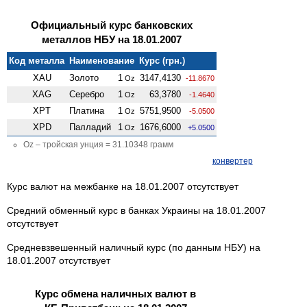
Официальный курс банковских
металлов НБУ на 18.01.2007
Код металла
Наименование
Курс (грн.)
XAU
Золото
1
3147,4130
Oz
-11.8670
XAG
Серебро
1
63,3780
Oz
-1.4640
XPT
Платина
1
5751,9500
Oz
-5.0500
XPD
Палладий
1
1676,6000
Oz
+5.0500
Oz – тройская унция = 31.10348 грамм
конвертер
Курс валют на межбанке на 18.01.2007 отсутствует
Средний обменный курс в банках Украины на 18.01.2007
отсутствует
Средневзвешенный наличный курс (по данным НБУ) на
18.01.2007 отсутствует
Курс обмена наличных валют в