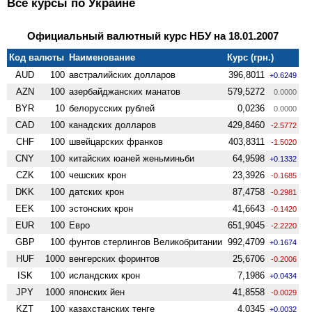
Все курсы по Украине
Официальный валютный курс НБУ на 18.01.2007
Код валюты
Наименование
Курс (грн.)
AUD
100
австралийских долларов
396,8011
+0.6249
AZN
100
азербайджанских манатов
579,5272
0.0000
BYR
10
белорусских рублей
0,0236
0.0000
CAD
100
канадских долларов
429,8460
-2.5772
CHF
100
швейцарских франков
403,8311
-1.5020
CNY
100
китайских юаней женьминьби
64,9598
+0.1332
CZK
100
чешских крон
23,3926
-0.1685
DKK
100
датских крон
87,4758
-0.2981
EEK
100
эстонских крон
41,6643
-0.1420
EUR
100
Евро
651,9045
-2.2220
GBP
100
фунтов стерлингов Велико­британии
992,4709
+0.1674
HUF
1000
венгерских форинтов
25,6706
-0.2006
ISK
100
исландских крон
7,1986
+0.0434
JPY
1000
японских йен
41,8558
-0.0029
KZT
100
казахстанских тенге
4,0345
+0.0032