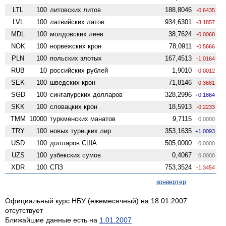
LTL
100
литовских литов
188,8046
-0.6435
LVL
100
латвийских латов
934,6301
-3.1857
MDL
100
молдовских леев
38,7624
-0.0068
NOK
100
норвежских крон
78,0911
-0.5866
PLN
100
польских злотых
167,4513
-1.0164
RUB
10
российских рублей
1,9010
-0.0012
SEK
100
шведских крон
71,8146
-0.3681
SGD
100
сингапурских долларов
328,2996
+0.1864
SKK
100
словацких крон
18,5913
-0.2233
TMM
10000
туркменских манатов
9,7115
0.0000
TRY
100
новых турецких лир
353,1635
+1.0093
USD
100
долларов США
505,0000
0.0000
UZS
100
узбекских сумов
0,4067
0.0000
XDR
100
СПЗ
753,3524
-1.3454
конвертер
Официальный курс НБУ (ежемесячный) на 18.01.2007
отсутствует
Ближайшие данные есть на
1.01.2007