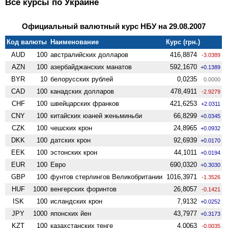
Все курсы по Украине
Официальный валютный курс НБУ на 29.08.2007
Код валюты
Наименование
Курс (грн.)
AUD
100
австралийских долларов
416,8874
-3.0389
AZN
100
азербайджанских манатов
592,1670
+0.1389
BYR
10
белорусских рублей
0,0235
0.0000
CAD
100
канадских долларов
478,4911
-2.9279
CHF
100
швейцарских франков
421,6253
+2.0311
CNY
100
китайских юаней женьминьби
66,8299
+0.0345
CZK
100
чешских крон
24,8965
+0.0932
DKK
100
датских крон
92,6939
+0.0170
EEK
100
эстонских крон
44,1011
+0.0194
EUR
100
Евро
690,0320
+0.3030
GBP
100
фунтов стерлингов Велико­британии
1016,3971
-1.3526
HUF
1000
венгерских форинтов
26,8057
-0.1421
ISK
100
исландских крон
7,9132
+0.0252
JPY
1000
японских йен
43,7977
+0.3173
KZT
100
казахстанских тенге
4,0063
-0.0035