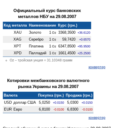
Официальный курс банковских
металлов НБУ на 29.08.2007
Код металла
Наименование
Курс (грн.)
XAU
Золото
1
3368,3500
Oz
+36.6120
XAG
Серебро
1
59,7420
Oz
+0.6570
XPT
Платина
1
6347,8500
Oz
+95.9500
XPD
Палладий
1
1661,4500
Oz
+25.2500
Oz – тройская унция = 31.10348 грамм
конвертер
Котировки межбанковского валютного
рынка Украины на 29.08.2007
Валюта
Покупка (грн.)
Продажа (грн.)
USD
доллар США
5,0250
5,0300
+0.0150
+0.0150
EUR
Евро
6,8100
6,8300
-0.0100
-0.0100
конвертер