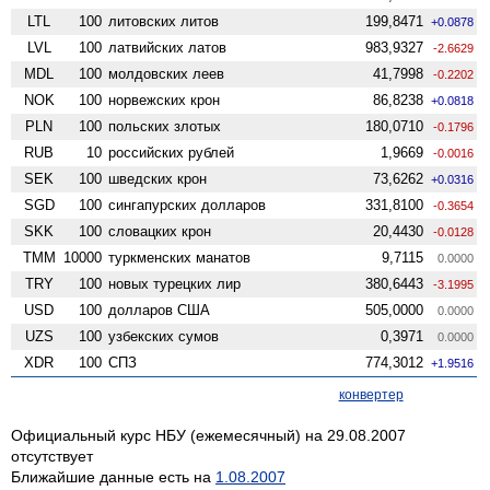
LTL
100
литовских литов
199,8471
+0.0878
LVL
100
латвийских латов
983,9327
-2.6629
MDL
100
молдовских леев
41,7998
-0.2202
NOK
100
норвежских крон
86,8238
+0.0818
PLN
100
польских злотых
180,0710
-0.1796
RUB
10
российских рублей
1,9669
-0.0016
SEK
100
шведских крон
73,6262
+0.0316
SGD
100
сингапурских долларов
331,8100
-0.3654
SKK
100
словацких крон
20,4430
-0.0128
TMM
10000
туркменских манатов
9,7115
0.0000
TRY
100
новых турецких лир
380,6443
-3.1995
USD
100
долларов США
505,0000
0.0000
UZS
100
узбекских сумов
0,3971
0.0000
XDR
100
СПЗ
774,3012
+1.9516
конвертер
Официальный курс НБУ (ежемесячный) на 29.08.2007
отсутствует
Ближайшие данные есть на
1.08.2007