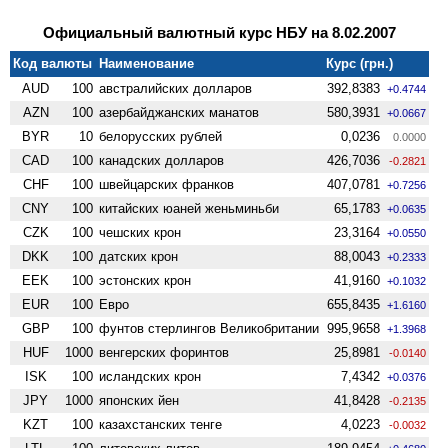
Официальный валютный курс НБУ на 8.02.2007
Код валюты
Наименование
Курс (грн.)
AUD
100
австралийских долларов
392,8383
+0.4744
AZN
100
азербайджанских манатов
580,3931
+0.0667
BYR
10
белорусских рублей
0,0236
0.0000
CAD
100
канадских долларов
426,7036
-0.2821
CHF
100
швейцарских франков
407,0781
+0.7256
CNY
100
китайских юаней женьминьби
65,1783
+0.0635
CZK
100
чешских крон
23,3164
+0.0550
DKK
100
датских крон
88,0043
+0.2333
EEK
100
эстонских крон
41,9160
+0.1032
EUR
100
Евро
655,8435
+1.6160
GBP
100
фунтов стерлингов Велико­британии
995,9658
+1.3968
HUF
1000
венгерских форинтов
25,8981
-0.0140
ISK
100
исландских крон
7,4342
+0.0376
JPY
1000
японских йен
41,8428
-0.2135
KZT
100
казахстанских тенге
4,0223
-0.0032