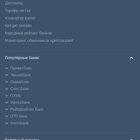
Депозиты
Тарифы на газ
Конвертер валют
Кредит онлайн
Народный рейтинг банков
Мониторинг обменников криптовалют
Популярные банки
Приватбанк
Укрсиббанк
Ощадбанк
Сенс Банк
ПУМБ
Укргазбанк
Райффайзен Банк
ОТП банк
monobank
Валютный аукцион