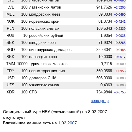
LTL
100
литовских литов
189,9454
+0.4680
LVL
100
латвийских латов
941,7626
+2.3205
MDL
100
молдовских леев
39,0834
+0.0490
NOK
100
норвежских крон
81,0734
+0.4241
PLN
100
польских злотых
169,5343
+0.2339
RUB
10
российских рублей
1,9054
+0.0036
SEK
100
шведских крон
71,9324
+0.3265
SGD
100
сингапурских долларов
329,4041
-0.0488
SKK
100
словацких крон
19,0000
+0.0517
TMM
10000
туркменских манатов
9,7115
0.0000
TRY
100
новых турецких лир
360,0568
-1.0956
USD
100
долларов США
505,0000
0.0000
UZS
100
узбекских сумов
0,4063
0.0000
XDR
100
СПЗ
754,9844
+0.6755
конвертер
Официальный курс НБУ (ежемесячный) на 8.02.2007
отсутствует
Ближайшие данные есть на
1.02.2007