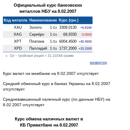
Официальный курс банковских
металлов НБУ на 8.02.2007
Код металла
Наименование
Курс (грн.)
XAU
Золото
1
3309,0130
Oz
+6.8180
XAG
Серебро
1
68,9330
Oz
-0.0500
XPT
Платина
1
6004,4500
Oz
+45.4500
XPD
Палладий
1
1737,2000
Oz
+15.1500
Oz – тройская унция = 31.10348 грамм
конвертер
Курс валют на межбанке на 8.02.2007 отсутствует
Средний обменный курс в банках Украины на 8.02.2007
отсутствует
Средневзвешенный наличный курс (по данным НБУ) на
8.02.2007 отсутствует
Курс обмена наличных валют в
КБ Приватбанк на 8.02.2007