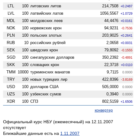
LTL
100
литовских литов
214,7508
+0.2487
LVL
100
латвийских латов
1056,5567
+1.0729
MDL
100
молдовских леев
44,4476
+0.0161
NOK
100
норвежских крон
94,9231
-0.7536
PLN
100
польских злотых
203,9025
+0.2641
RUB
10
российских рублей
2,0658
+0.0031
SEK
100
шведских крон
79,8092
-0.1555
SGD
100
сингапурских долларов
350,2392
-0.4891
SKK
100
словацких крон
22,3718
+0.0110
TMM
10000
туркменских манатов
9,7115
0.0000
TRY
100
новых турецких лир
422,8396
-3.8169
USD
100
долларов США
505,0000
0.0000
UZS
100
узбекских сумов
0,3940
0.0000
XDR
100
СПЗ
802,5159
+1.6506
конвертер
Официальный курс НБУ (ежемесячный) на 12.11.2007
отсутствует
Ближайшие данные есть на
1.11.2007