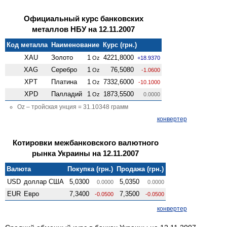
Официальный курс банковских
металлов НБУ на 12.11.2007
Код металла
Наименование
Курс (грн.)
XAU
Золото
1
4221,8000
Oz
+18.9370
XAG
Серебро
1
76,5080
Oz
-1.0600
XPT
Платина
1
7332,6000
Oz
-10.1000
XPD
Палладий
1
1873,5500
Oz
0.0000
Oz – тройская унция = 31.10348 грамм
конвертер
Котировки межбанковского валютного
рынка Украины на 12.11.2007
Валюта
Покупка (грн.)
Продажа (грн.)
USD
доллар США
5,0300
5,0350
0.0000
0.0000
EUR
Евро
7,3400
7,3500
-0.0500
-0.0500
конвертер