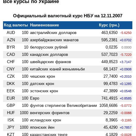
Все курсы по Украине
Официальный валютный курс НБУ на 12.11.2007
Код валюты
Наименование
Курс (грн.)
AUD
100
австралийских долларов
463,6350
-5.6250
AZN
100
азербайджанских манатов
595,2381
+0.0702
BYR
10
белорусских рублей
0,0235
0.0000
CAD
100
канадских долларов
537,7023
-5.7220
CHF
100
швейцарских франков
449,8523
+3.7147
CNY
100
китайских юаней женьминьби
68,1437
+0.0908
CZK
100
чешских крон
27,7400
+0.2010
DKK
100
датских крон
99,4783
+0.1285
EEK
100
эстонских крон
47,3899
+0.0548
EUR
100
Евро
741,4915
+0.8585
GBP
100
фунтов стерлингов Велико­британии
1058,6686
-5.0772
HUF
1000
венгерских форинтов
29,2259
-0.0088
ISK
100
исландских крон
8,3965
-0.1165
JPY
1000
японских йен
45,4290
+0.7857
KZT
100
казахстанских тенге
4,1829
-0.0028