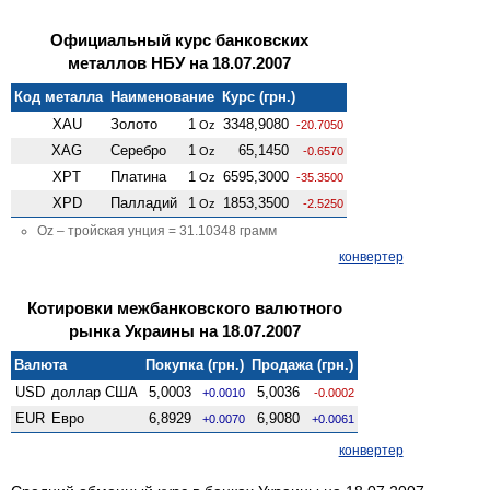
Официальный курс банковских
металлов НБУ на 18.07.2007
Код металла
Наименование
Курс (грн.)
XAU
Золото
1
3348,9080
Oz
-20.7050
XAG
Серебро
1
65,1450
Oz
-0.6570
XPT
Платина
1
6595,3000
Oz
-35.3500
XPD
Палладий
1
1853,3500
Oz
-2.5250
Oz – тройская унция = 31.10348 грамм
конвертер
Котировки межбанковского валютного
рынка Украины на 18.07.2007
Валюта
Покупка (грн.)
Продажа (грн.)
USD
доллар США
5,0003
5,0036
+0.0010
-0.0002
EUR
Евро
6,8929
6,9080
+0.0070
+0.0061
конвертер