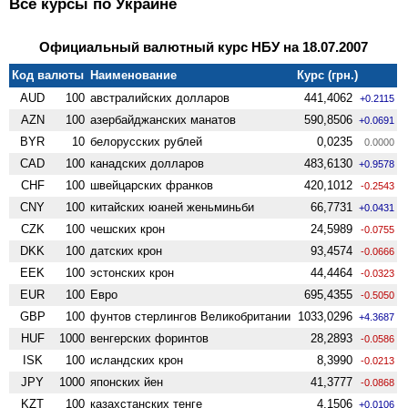
Все курсы по Украине
Официальный валютный курс НБУ на 18.07.2007
Код валюты
Наименование
Курс (грн.)
AUD
100
австралийских долларов
441,4062
+0.2115
AZN
100
азербайджанских манатов
590,8506
+0.0691
BYR
10
белорусских рублей
0,0235
0.0000
CAD
100
канадских долларов
483,6130
+0.9578
CHF
100
швейцарских франков
420,1012
-0.2543
CNY
100
китайских юаней женьминьби
66,7731
+0.0431
CZK
100
чешских крон
24,5989
-0.0755
DKK
100
датских крон
93,4574
-0.0666
EEK
100
эстонских крон
44,4464
-0.0323
EUR
100
Евро
695,4355
-0.5050
GBP
100
фунтов стерлингов Велико­британии
1033,0296
+4.3687
HUF
1000
венгерских форинтов
28,2893
-0.0586
ISK
100
исландских крон
8,3990
-0.0213
JPY
1000
японских йен
41,3777
-0.0868
KZT
100
казахстанских тенге
4,1506
+0.0106