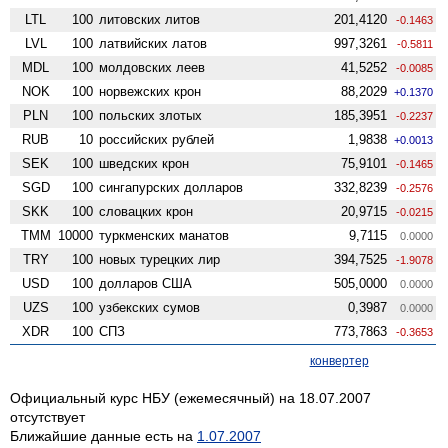
LTL
100
литовских литов
201,4120
-0.1463
LVL
100
латвийских латов
997,3261
-0.5811
MDL
100
молдовских леев
41,5252
-0.0085
NOK
100
норвежских крон
88,2029
+0.1370
PLN
100
польских злотых
185,3951
-0.2237
RUB
10
российских рублей
1,9838
+0.0013
SEK
100
шведских крон
75,9101
-0.1465
SGD
100
сингапурских долларов
332,8239
-0.2576
SKK
100
словацких крон
20,9715
-0.0215
TMM
10000
туркменских манатов
9,7115
0.0000
TRY
100
новых турецких лир
394,7525
-1.9078
USD
100
долларов США
505,0000
0.0000
UZS
100
узбекских сумов
0,3987
0.0000
XDR
100
СПЗ
773,7863
-0.3653
конвертер
Официальный курс НБУ (ежемесячный) на 18.07.2007
отсутствует
Ближайшие данные есть на
1.07.2007