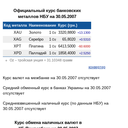
Официальный курс банковских
металлов НБУ на 30.05.2007
Код металла
Наименование
Курс (грн.)
XAU
Золото
1
3320,8800
Oz
+13.1300
XAG
Серебро
1
65,8020
Oz
+0.5310
XPT
Платина
1
6413,5000
Oz
-60.6000
XPD
Палладий
1
1858,4000
Oz
+2.5250
Oz – тройская унция = 31.10348 грамм
конвертер
Курс валют на межбанке на 30.05.2007 отсутствует
Средний обменный курс в банках Украины на 30.05.2007
отсутствует
Средневзвешенный наличный курс (по данным НБУ) на
30.05.2007 отсутствует
Курс обмена наличных валют в