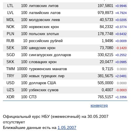
LTL
100
литовских литов
197,5801
+0.9946
LVL
100
латвийских латов
979,8973
+4.7924
MDL
100
молдовских леев
40,5733
+0.0205
NOK
100
норвежских крон
84,2332
+0.3774
PLN
100
польских злотых
178,7748
+0.6432
RUB
10
российских рублей
1,9496
+0.0009
SEK
100
шведских крон
73,7080
-0.1420
SGD
100
сингапурских долларов
330,6215
+0.2552
SKK
100
словацких крон
20,0477
+0.0985
TMM
10000
туркменских манатов
9,7115
0.0000
TRY
100
новых турецких лир
381,5675
+2.0481
USD
100
долларов США
505,0000
0.0000
UZS
100
узбекских сумов
0,4007
-0.0003
XDR
100
СПЗ
765,5157
+1.3356
конвертер
Официальный курс НБУ (ежемесячный) на 30.05.2007
отсутствует
Ближайшие данные есть на
1.05.2007