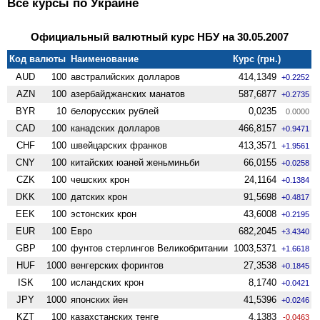
Все курсы по Украине
Официальный валютный курс НБУ на 30.05.2007
Код валюты
Наименование
Курс (грн.)
AUD
100
австралийских долларов
414,1349
+0.2252
AZN
100
азербайджанских манатов
587,6877
+0.2735
BYR
10
белорусских рублей
0,0235
0.0000
CAD
100
канадских долларов
466,8157
+0.9471
CHF
100
швейцарских франков
413,3571
+1.9561
CNY
100
китайских юаней женьминьби
66,0155
+0.0258
CZK
100
чешских крон
24,1164
+0.1384
DKK
100
датских крон
91,5698
+0.4817
EEK
100
эстонских крон
43,6008
+0.2195
EUR
100
Евро
682,2045
+3.4340
GBP
100
фунтов стерлингов Велико­британии
1003,5371
+1.6618
HUF
1000
венгерских форинтов
27,3538
+0.1845
ISK
100
исландских крон
8,1740
+0.0421
JPY
1000
японских йен
41,5396
+0.0246
KZT
100
казахстанских тенге
4,1383
-0.0463