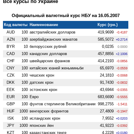
Все курсы по Украине
Официальный валютный курс НБУ на 16.05.2007
Код валюты
Наименование
Курс (грн.)
AUD
100
австралийских долларов
419,9699
-0.4187
AZN
100
азербайджанских манатов
585,5072
+0.2714
BYR
10
белорусских рублей
0,0235
0.0000
CAD
100
канадских долларов
457,8856
+2.1006
CHF
100
швейцарских франков
414,2193
-0.0856
CNY
100
китайских юаней женьминьби
65,6970
-0.0559
CZK
100
чешских крон
24,1810
-0.0068
DKK
100
датских крон
91,7430
-0.0832
EEK
100
эстонских крон
43,6944
-0.0355
EUR
100
Евро
683,6690
-0.5555
GBP
100
фунтов стерлингов Велико­британии
998,2755
-1.5411
HUF
1000
венгерских форинтов
27,4809
-0.1947
ISK
100
исландских крон
7,9552
+0.0203
JPY
1000
японских йен
41,9223
-0.0392
KZT
100
казахстанских тенге
4,2228
+0.0180