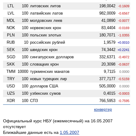
LTL
100
литовских литов
198,0042
-0.1609
LVL
100
латвийских латов
982,0009
-0.6567
MDL
100
молдовских леев
41,0890
-0.0077
NOK
100
норвежских крон
83,4404
-0.0169
PLN
100
польских злотых
180,7071
-1.0355
RUB
10
российских рублей
1,9579
+0.0010
SEK
100
шведских крон
74,3442
+0.2241
SGD
100
сингапурских долларов
332,6371
-0.4972
SKK
100
словацких крон
20,3098
-0.0637
TMM
10000
туркменских манатов
9,7115
0.0000
TRY
100
новых турецких лир
377,7177
-0.5159
USD
100
долларов США
505,0000
0.0000
UZS
100
узбекских сумов
0,4015
-0.0003
XDR
100
СПЗ
766,5953
-0.7595
конвертер
Официальный курс НБУ (ежемесячный) на 16.05.2007
отсутствует
Ближайшие данные есть на
1.05.2007