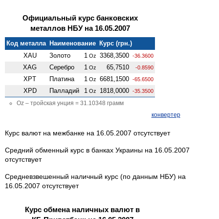
Официальный курс банковских
металлов НБУ на 16.05.2007
Код металла
Наименование
Курс (грн.)
XAU
Золото
1
3368,3500
Oz
-36.3600
XAG
Серебро
1
65,7510
Oz
-0.8590
XPT
Платина
1
6681,1500
Oz
-65.6500
XPD
Палладий
1
1818,0000
Oz
-35.3500
Oz – тройская унция = 31.10348 грамм
конвертер
Курс валют на межбанке на 16.05.2007 отсутствует
Средний обменный курс в банках Украины на 16.05.2007
отсутствует
Средневзвешенный наличный курс (по данным НБУ) на
16.05.2007 отсутствует
Курс обмена наличных валют в