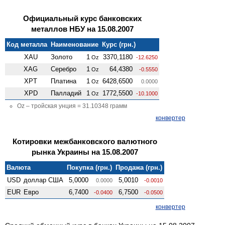
Официальный курс банковских
металлов НБУ на 15.08.2007
Код металла
Наименование
Курс (грн.)
XAU
Золото
1
3370,1180
Oz
-12.6250
XAG
Серебро
1
64,4380
Oz
-0.5550
XPT
Платина
1
6428,6500
Oz
0.0000
XPD
Палладий
1
1772,5500
Oz
-10.1000
Oz – тройская унция = 31.10348 грамм
конвертер
Котировки межбанковского валютного
рынка Украины на 15.08.2007
Валюта
Покупка (грн.)
Продажа (грн.)
USD
доллар США
5,0000
5,0010
0.0000
-0.0010
EUR
Евро
6,7400
6,7500
-0.0400
-0.0500
конвертер