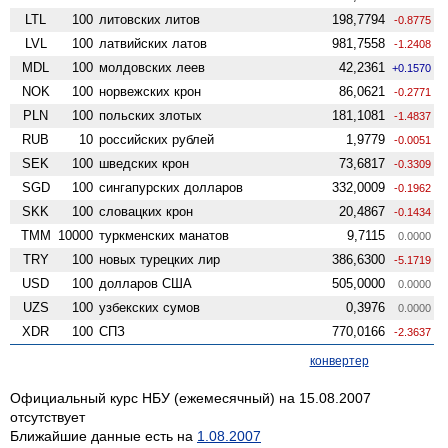
LTL
100
литовских литов
198,7794
-0.8775
LVL
100
латвийских латов
981,7558
-1.2408
MDL
100
молдовских леев
42,2361
+0.1570
NOK
100
норвежских крон
86,0621
-0.2771
PLN
100
польских злотых
181,1081
-1.4837
RUB
10
российских рублей
1,9779
-0.0051
SEK
100
шведских крон
73,6817
-0.3309
SGD
100
сингапурских долларов
332,0009
-0.1962
SKK
100
словацких крон
20,4867
-0.1434
TMM
10000
туркменских манатов
9,7115
0.0000
TRY
100
новых турецких лир
386,6300
-5.1719
USD
100
долларов США
505,0000
0.0000
UZS
100
узбекских сумов
0,3976
0.0000
XDR
100
СПЗ
770,0166
-2.3637
конвертер
Официальный курс НБУ (ежемесячный) на 15.08.2007
отсутствует
Ближайшие данные есть на
1.08.2007