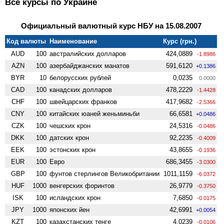
Все курсы по Украине
Официальный валютный курс НБУ на 15.08.2007
Код валюты
Наименование
Курс (грн.)
AUD
100
австралийских долларов
424,0889
-1.8986
AZN
100
азербайджанских манатов
591,6120
+0.1386
BYR
10
белорусских рублей
0,0235
0.0000
CAD
100
канадских долларов
478,2229
-1.4428
CHF
100
швейцарских франков
417,9682
-2.5366
CNY
100
китайских юаней женьминьби
66,6581
+0.0486
CZK
100
чешских крон
24,5316
-0.0486
DKK
100
датских крон
92,2235
-0.4009
EEK
100
эстонских крон
43,8655
-0.1936
EUR
100
Евро
686,3455
-3.0300
GBP
100
фунтов стерлингов Велико­британии
1011,1159
-6.0372
HUF
1000
венгерских форинтов
26,9779
-0.3750
ISK
100
исландских крон
7,6850
-0.0175
JPY
1000
японских йен
42,6991
+0.0054
KZT
100
казахстанских тенге
4,0239
-0.0106