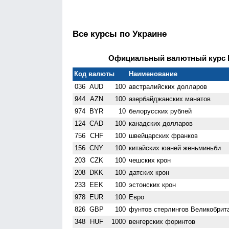
Все курсы по Украине
Официальный валютный курс НБ
Код валюты
Наименование
036
AUD
100
австралийских долларов
944
AZN
100
азербайджанских манатов
974
BYR
10
белорусских рублей
124
CAD
100
канадских долларов
756
CHF
100
швейцарских франков
156
CNY
100
китайских юаней женьминьби
203
CZK
100
чешских крон
208
DKK
100
датских крон
233
EEK
100
эстонских крон
978
EUR
100
Евро
826
GBP
100
фунтов стерлингов Велико­брит
348
HUF
1000
венгерских форинтов