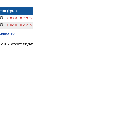
жа (грн.)
00
-0.0050
-0.099 %
00
-0.0200
-0.292 %
онвертер
2007 отсутствует