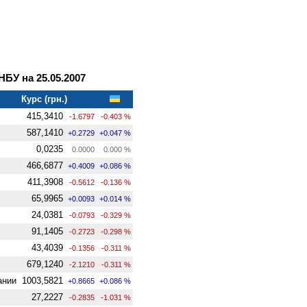
У на 25.05.2007
Курс (грн.)
415,3410
-1.6797
-0.403 %
587,1410
+0.2729
+0.047 %
0,0235
0.0000
0.000 %
466,6877
+0.4009
+0.086 %
411,3908
-0.5612
-0.136 %
65,9965
+0.0093
+0.014 %
24,0381
-0.0793
-0.329 %
91,1405
-0.2723
-0.298 %
43,4039
-0.1356
-0.311 %
679,1240
-2.1210
-0.311 %
ании
1003,5821
+0.8665
+0.086 %
27,2227
-0.2835
-1.031 %