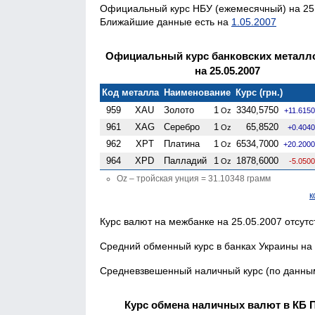
Официальный курс НБУ (ежемесячный) на 25.
Ближайшие данные есть на
1.05.2007
Официальный курс банковских металл
на 25.05.2007
Код металла
Наименование
Курс (грн.)
959
XAU
Золото
1
3340,5750
Oz
+11.6150
961
XAG
Серебро
1
65,8520
Oz
+0.4040
962
XPT
Платина
1
6534,7000
Oz
+20.2000
964
XPD
Палладий
1
1878,6000
Oz
-5.0500
Oz – тройская унция = 31.10348 грамм
к
Курс валют на межбанке на 25.05.2007 отсутс
Средний обменный курс в банках Украины на 
Средневзвешенный наличный курс (по данным
Курс обмена наличных валют в КБ 