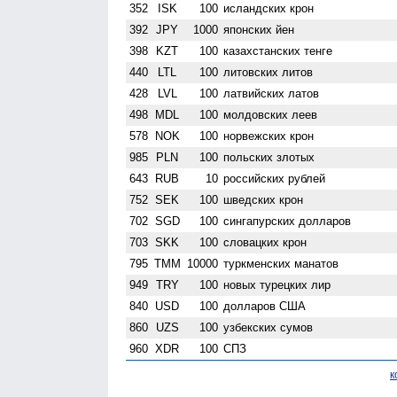
352
ISK
100
исландских крон
392
JPY
1000
японских йен
398
KZT
100
казахстанских тенге
440
LTL
100
литовских литов
428
LVL
100
латвийских латов
498
MDL
100
молдовских леев
578
NOK
100
норвежских крон
985
PLN
100
польских злотых
643
RUB
10
российских рублей
752
SEK
100
шведских крон
702
SGD
100
сингапурских долларов
703
SKK
100
словацких крон
795
TMM
10000
туркменских манатов
949
TRY
100
новых турецких лир
840
USD
100
долларов США
860
UZS
100
узбекских сумов
960
XDR
100
СПЗ
к