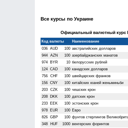
Все курсы по Украине
Официальный валютный курс НБ
Код валюты
Наименование
036
AUD
100
австралийских долларов
944
AZN
100
азербайджанских манатов
974
BYR
10
белорусских рублей
124
CAD
100
канадских долларов
756
CHF
100
швейцарских франков
156
CNY
100
китайских юаней женьминьби
203
CZK
100
чешских крон
208
DKK
100
датских крон
233
EEK
100
эстонских крон
978
EUR
100
Евро
826
GBP
100
фунтов стерлингов Велико­брит
348
HUF
1000
венгерских форинтов