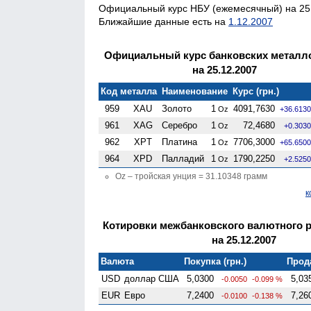
Официальный курс НБУ (ежемесячный) на 25.
Ближайшие данные есть на
1.12.2007
Официальный курс банковских металл
на 25.12.2007
Код металла
Наименование
Курс (грн.)
959
XAU
Золото
1
4091,7630
Oz
+36.6130
961
XAG
Серебро
1
72,4680
Oz
+0.3030
962
XPT
Платина
1
7706,3000
Oz
+65.6500
964
XPD
Палладий
1
1790,2250
Oz
+2.5250
Oz – тройская унция = 31.10348 грамм
к
Котировки межбанковского валютного 
на 25.12.2007
Валюта
Покупка (грн.)
Прода
USD
доллар США
5,0300
5,03
-0.0050
-0.099 %
EUR
Евро
7,2400
7,26
-0.0100
-0.138 %