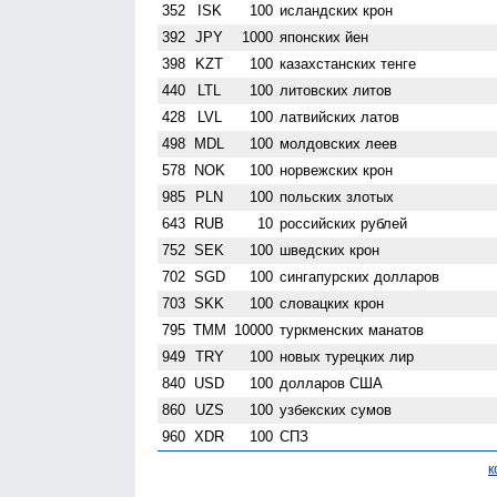
352
ISK
100
исландских крон
392
JPY
1000
японских йен
398
KZT
100
казахстанских тенге
440
LTL
100
литовских литов
428
LVL
100
латвийских латов
498
MDL
100
молдовских леев
578
NOK
100
норвежских крон
985
PLN
100
польских злотых
643
RUB
10
российских рублей
752
SEK
100
шведских крон
702
SGD
100
сингапурских долларов
703
SKK
100
словацких крон
795
TMM
10000
туркменских манатов
949
TRY
100
новых турецких лир
840
USD
100
долларов США
860
UZS
100
узбекских сумов
960
XDR
100
СПЗ
к