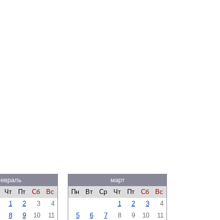
евраль
март
Чт
Пт
Сб
Вс
Пн
Вт
Ср
Чт
Пт
Сб
Вс
1
2
3
4
1
2
3
4
8
9
10
11
5
6
7
8
9
10
11