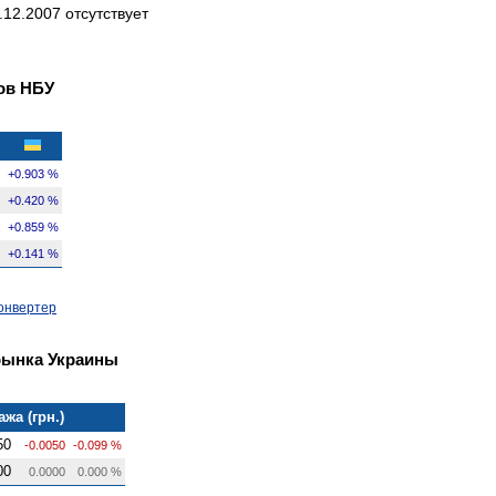
12.2007 отсутствует
ов НБУ
+0.903 %
+0.420 %
+0.859 %
+0.141 %
онвертер
рынка Украины
жа (грн.)
50
-0.0050
-0.099 %
00
0.0000
0.000 %