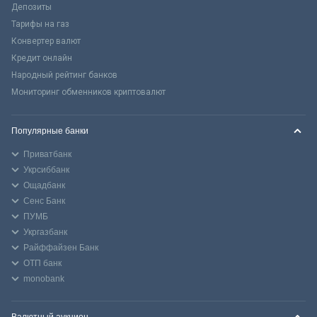
Депозиты
Тарифы на газ
Конвертер валют
Кредит онлайн
Народный рейтинг банков
Мониторинг обменников криптовалют
Популярные банки
Приватбанк
Укрсиббанк
Ощадбанк
Сенс Банк
ПУМБ
Укргазбанк
Райффайзен Банк
ОТП банк
monobank
Валютный аукцион