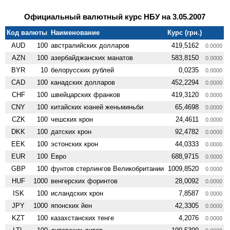
Официальный валютный курс НБУ на 3.05.2007
Код валюты
Наименование
Курс (грн.)
AUD
100
австралийских долларов
419,5162
0.0000
AZN
100
азербайджанских манатов
583,8150
0.0000
BYR
10
белорусских рублей
0,0235
0.0000
CAD
100
канадских долларов
452,2294
0.0000
CHF
100
швейцарских франков
419,3120
0.0000
CNY
100
китайских юаней женьминьби
65,4698
0.0000
CZK
100
чешских крон
24,4611
0.0000
DKK
100
датских крон
92,4782
0.0000
EEK
100
эстонских крон
44,0333
0.0000
EUR
100
Евро
688,9715
0.0000
GBP
100
фунтов стерлингов Велико­британии
1009,8520
0.0000
HUF
1000
венгерских форинтов
28,0092
0.0000
ISK
100
исландских крон
7,8587
0.0000
JPY
1000
японских йен
42,3305
0.0000
KZT
100
казахстанских тенге
4,2076
0.0000