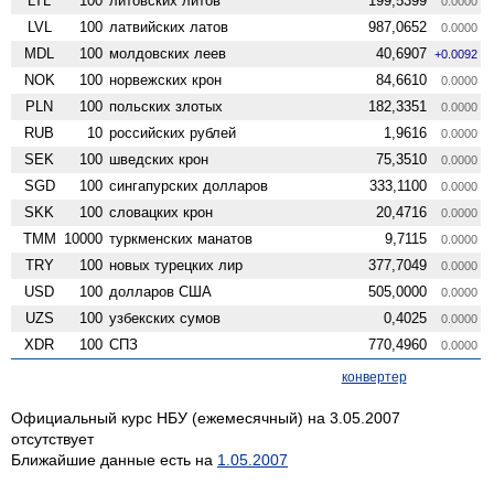
LTL
100
литовских литов
199,5399
0.0000
LVL
100
латвийских латов
987,0652
0.0000
MDL
100
молдовских леев
40,6907
+0.0092
NOK
100
норвежских крон
84,6610
0.0000
PLN
100
польских злотых
182,3351
0.0000
RUB
10
российских рублей
1,9616
0.0000
SEK
100
шведских крон
75,3510
0.0000
SGD
100
сингапурских долларов
333,1100
0.0000
SKK
100
словацких крон
20,4716
0.0000
TMM
10000
туркменских манатов
9,7115
0.0000
TRY
100
новых турецких лир
377,7049
0.0000
USD
100
долларов США
505,0000
0.0000
UZS
100
узбекских сумов
0,4025
0.0000
XDR
100
СПЗ
770,4960
0.0000
конвертер
Официальный курс НБУ (ежемесячный) на 3.05.2007
отсутствует
Ближайшие данные есть на
1.05.2007