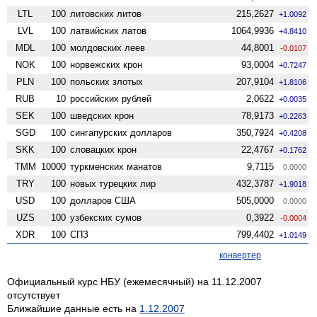
LTL
100
литовских литов
215,2627
+1.0092
LVL
100
латвийских латов
1064,9936
+4.8410
MDL
100
молдовских леев
44,8001
-0.0107
NOK
100
норвежских крон
93,0004
+0.7247
PLN
100
польских злотых
207,9104
+1.8106
RUB
10
российских рублей
2,0622
+0.0035
SEK
100
шведских крон
78,9173
+0.2263
SGD
100
сингапурских долларов
350,7924
+0.4208
SKK
100
словацких крон
22,4767
+0.1762
TMM
10000
туркменских манатов
9,7115
0.0000
TRY
100
новых турецких лир
432,3787
+1.9018
USD
100
долларов США
505,0000
0.0000
UZS
100
узбекских сумов
0,3922
-0.0004
XDR
100
СПЗ
799,4402
+1.0149
конвертер
Официальный курс НБУ (ежемесячный) на 11.12.2007
отсутствует
Ближайшие данные есть на
1.12.2007