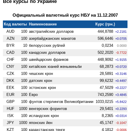
Все курсы по Украине
Официальный валютный курс НБУ на 11.12.2007
Код валюты
Наименование
Курс (грн.)
AUD
100
австралийских долларов
444,8788
+2.2181
AZN
100
азербайджанских манатов
596,6446
+0.0705
BYR
10
белорусских рублей
0,0234
0.0000
CAD
100
канадских долларов
502,2020
-0.7722
CHF
100
швейцарских франков
448,9092
+1.9155
CNY
100
китайских юаней женьминьби
68,2873
+0.0720
CZK
100
чешских крон
28,5891
+0.3146
DKK
100
датских крон
99,6232
+0.4497
EEK
100
эстонских крон
47,5029
+0.2227
EUR
100
Евро
743,2590
+3.4845
GBP
100
фунтов стерлингов Велико­британии
1033,0215
+5.8422
HUF
1000
венгерских форинтов
29,5401
+0.2293
ISK
100
исландских крон
8,2365
+0.0314
JPY
1000
японских йен
45,1747
-0.1047
KZT
100
казахстанских тенге
4,1812
-0.0006