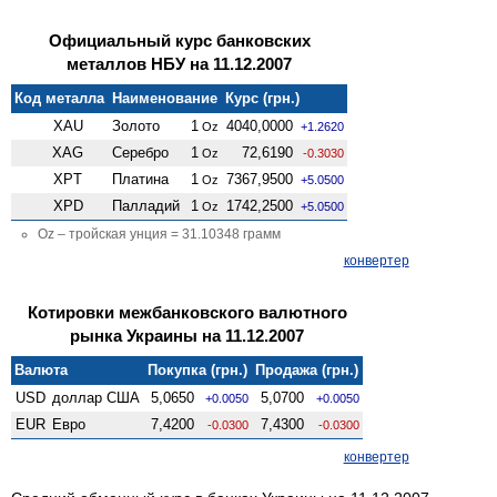
Официальный курс банковских
металлов НБУ на 11.12.2007
Код металла
Наименование
Курс (грн.)
XAU
Золото
1
4040,0000
Oz
+1.2620
XAG
Серебро
1
72,6190
Oz
-0.3030
XPT
Платина
1
7367,9500
Oz
+5.0500
XPD
Палладий
1
1742,2500
Oz
+5.0500
Oz – тройская унция = 31.10348 грамм
конвертер
Котировки межбанковского валютного
рынка Украины на 11.12.2007
Валюта
Покупка (грн.)
Продажа (грн.)
USD
доллар США
5,0650
5,0700
+0.0050
+0.0050
EUR
Евро
7,4200
7,4300
-0.0300
-0.0300
конвертер