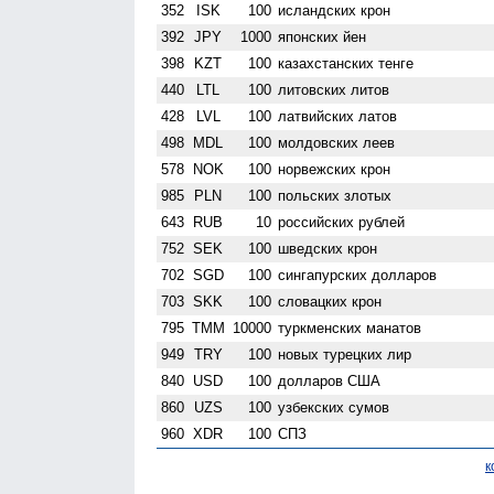
352
ISK
100
исландских крон
392
JPY
1000
японских йен
398
KZT
100
казахстанских тенге
440
LTL
100
литовских литов
428
LVL
100
латвийских латов
498
MDL
100
молдовских леев
578
NOK
100
норвежских крон
985
PLN
100
польских злотых
643
RUB
10
российских рублей
752
SEK
100
шведских крон
702
SGD
100
сингапурских долларов
703
SKK
100
словацких крон
795
TMM
10000
туркменских манатов
949
TRY
100
новых турецких лир
840
USD
100
долларов США
860
UZS
100
узбекских сумов
960
XDR
100
СПЗ
к