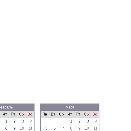
евраль
март
Чт
Пт
Сб
Вс
Пн
Вт
Ср
Чт
Пт
Сб
Вс
1
2
3
4
1
2
3
4
8
9
10
11
5
6
7
8
9
10
11