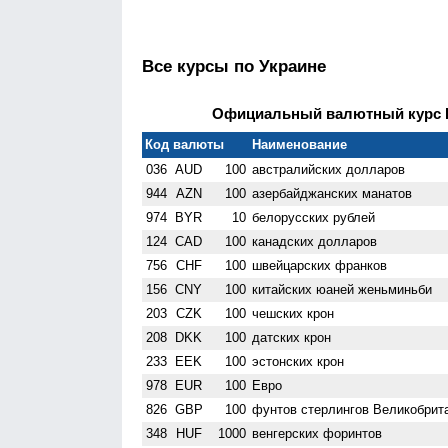
Все курсы по Украине
Официальный валютный курс НБ
Код валюты
Наименование
036
AUD
100
австралийских долларов
944
AZN
100
азербайджанских манатов
974
BYR
10
белорусских рублей
124
CAD
100
канадских долларов
756
CHF
100
швейцарских франков
156
CNY
100
китайских юаней женьминьби
203
CZK
100
чешских крон
208
DKK
100
датских крон
233
EEK
100
эстонских крон
978
EUR
100
Евро
826
GBP
100
фунтов стерлингов Велико­брит
348
HUF
1000
венгерских форинтов