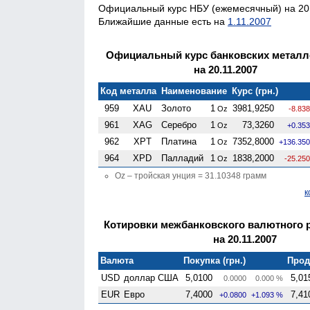
Официальный курс НБУ (ежемесячный) на 20.
Ближайшие данные есть на
1.11.2007
Официальный курс банковских металл
на 20.11.2007
Код металла
Наименование
Курс (грн.)
959
XAU
Золото
1
3981,9250
Oz
-8.83
961
XAG
Серебро
1
73,3260
Oz
+0.35
962
XPT
Платина
1
7352,8000
Oz
+136.35
964
XPD
Палладий
1
1838,2000
Oz
-25.25
Oz – тройская унция = 31.10348 грамм
к
Котировки межбанковского валютного 
на 20.11.2007
Валюта
Покупка (грн.)
Прод
USD
доллар США
5,0100
5,01
0.0000
0.000 %
EUR
Евро
7,4000
7,41
+0.0800
+1.093 %