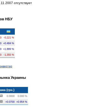
11.2007 отсутствует
ов НБУ
80
-0.221 %
30
+0.484 %
00
+1.889 %
00
-1.355 %
онвертер
рынка Украины
ажа (грн.)
50
0.0000
0.000 %
00
+0.0700
+0.954 %