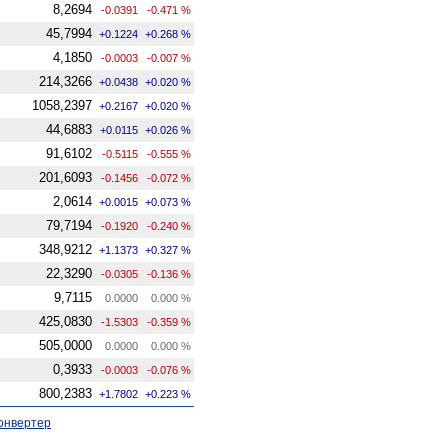
8,2694
-0.0391
-0.471 %
45,7994
+0.1224
+0.268 %
4,1850
-0.0003
-0.007 %
214,3266
+0.0438
+0.020 %
1058,2397
+0.2167
+0.020 %
44,6883
+0.0115
+0.026 %
91,6102
-0.5115
-0.555 %
201,6093
-0.1456
-0.072 %
2,0614
+0.0015
+0.073 %
79,7194
-0.1920
-0.240 %
348,9212
+1.1373
+0.327 %
22,3290
-0.0305
-0.136 %
9,7115
0.0000
0.000 %
425,0830
-1.5303
-0.359 %
505,0000
0.0000
0.000 %
0,3933
-0.0003
-0.076 %
800,2383
+1.7802
+0.223 %
онвертер