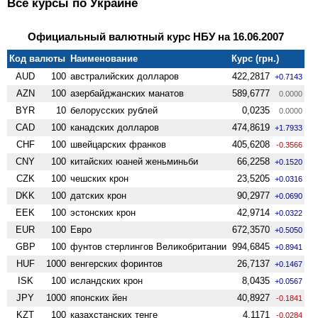
Все курсы по Украине
Официальный валютный курс НБУ на 16.06.2007
Код валюты
Наименование
Курс (грн.)
AUD
100
австралийских долларов
422,2817
+0.7143
AZN
100
азербайджанских манатов
589,6777
0.0000
BYR
10
белорусских рублей
0,0235
0.0000
CAD
100
канадских долларов
474,8619
+1.7933
CHF
100
швейцарских франков
405,6208
-0.3566
CNY
100
китайских юаней женьминьби
66,2258
+0.1520
CZK
100
чешских крон
23,5205
+0.0316
DKK
100
датских крон
90,2977
+0.0690
EEK
100
эстонских крон
42,9714
+0.0322
EUR
100
Евро
672,3570
+0.5050
GBP
100
фунтов стерлингов Велико­британии
994,6845
+0.8941
HUF
1000
венгерских форинтов
26,7137
+0.1467
ISK
100
исландских крон
8,0435
+0.0567
JPY
1000
японских йен
40,8927
-0.1841
KZT
100
казахстанских тенге
4,1171
-0.0284