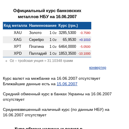
Официальный курс банковских
металлов НБУ на 16.06.2007
Код металла
Наименование
Курс (грн.)
XAU
Золото
1
3285,5300
Oz
-0.7580
XAG
Серебро
1
65,9530
Oz
+0.1010
XPT
Платина
1
6464,0000
Oz
-5.0500
XPD
Палладий
1
1853,3500
Oz
-10.1000
Oz – тройская унция = 31.10348 грамм
конвертер
Курс валют на межбанке на 16.06.2007 отсутствует
Ближайшие данные есть на
15.06.2007
Средний обменный курс в банках Украины на 16.06.2007
отсутствует
Средневзвешенный наличный курс (по данным НБУ) на
16.06.2007 отсутствует
Курс обмена наличных валют в