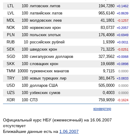
LTL
100
литовских литов
194,7280
+0.1462
LVL
100
латвийских латов
965,6140
+0.8639
MDL
100
молдовских леев
41,1801
-0.1257
NOK
100
норвежских крон
83,0737
+0.2057
PLN
100
польских злотых
176,4068
+0.6949
RUB
10
российских рублей
1,9399
+0.0011
SEK
100
шведских крон
71,3225
-0.0251
SGD
100
сингапурских долларов
327,3562
+0.0068
SKK
100
словацких крон
19,6688
+0.0898
TMM
10000
туркменских манатов
9,7115
0.0000
TRY
100
новых турецких лир
381,8475
+3.0833
USD
100
долларов США
505,0000
0.0000
UZS
100
узбекских сумов
0,4003
0.0000
XDR
100
СПЗ
759,9059
-0.1624
конвертер
Официальный курс НБУ (ежемесячный) на 16.06.2007
отсутствует
Ближайшие данные есть на
1.06.2007