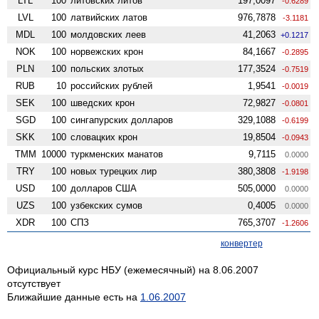
LTL
100
литовских литов
197,0097
-0.6289
LVL
100
латвийских латов
976,7878
-3.1181
MDL
100
молдовских леев
41,2063
+0.1217
NOK
100
норвежских крон
84,1667
-0.2895
PLN
100
польских злотых
177,3524
-0.7519
RUB
10
российских рублей
1,9541
-0.0019
SEK
100
шведских крон
72,9827
-0.0801
SGD
100
сингапурских долларов
329,1088
-0.6199
SKK
100
словацких крон
19,8504
-0.0943
TMM
10000
туркменских манатов
9,7115
0.0000
TRY
100
новых турецких лир
380,3808
-1.9198
USD
100
долларов США
505,0000
0.0000
UZS
100
узбекских сумов
0,4005
0.0000
XDR
100
СПЗ
765,3707
-1.2606
конвертер
Официальный курс НБУ (ежемесячный) на 8.06.2007
отсутствует
Ближайшие данные есть на
1.06.2007