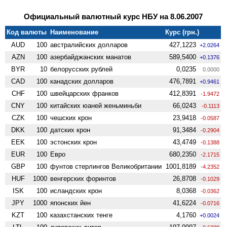
Официальный валютный курс НБУ на 8.06.2007
Код валюты
Наименование
Курс (грн.)
AUD
100
австралийских долларов
427,1223
+2.0264
AZN
100
азербайджанских манатов
589,5400
+0.1376
BYR
10
белорусских рублей
0,0235
0.0000
CAD
100
канадских долларов
476,7891
+0.9461
CHF
100
швейцарских франков
412,8391
-1.9472
CNY
100
китайских юаней женьминьби
66,0243
-0.1113
CZK
100
чешских крон
23,9418
-0.0587
DKK
100
датских крон
91,3484
-0.2904
EEK
100
эстонских крон
43,4749
-0.1388
EUR
100
Евро
680,2350
-2.1715
GBP
100
фунтов стерлингов Велико­британии
1001,8189
-4.2352
HUF
1000
венгерских форинтов
26,8708
-0.1029
ISK
100
исландских крон
8,0368
-0.0362
JPY
1000
японских йен
41,6224
-0.0716
KZT
100
казахстанских тенге
4,1760
+0.0024