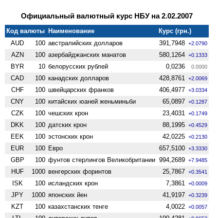
Официальный валютный курс НБУ на 2.02.2007
Код валюты
Наименование
Курс (грн.)
AUD
100
австралийских долларов
391,7948
+2.0790
AZN
100
азербайджанских манатов
580,1264
+0.1333
BYR
10
белорусских рублей
0,0236
0.0000
CAD
100
канадских долларов
428,8761
+2.0069
CHF
100
швейцарских франков
406,4977
+3.0334
CNY
100
китайских юаней женьминьби
65,0897
+0.1287
CZK
100
чешских крон
23,4031
+0.1749
DKK
100
датских крон
88,1995
+0.4529
EEK
100
эстонских крон
42,0225
+0.2130
EUR
100
Евро
657,5100
+3.3330
GBP
100
фунтов стерлингов Велико­британии
994,2689
+7.9485
HUF
1000
венгерских форинтов
25,7867
+0.3541
ISK
100
исландских крон
7,3861
+0.0009
JPY
1000
японских йен
41,9197
+0.3239
KZT
100
казахстанских тенге
4,0022
+0.0057