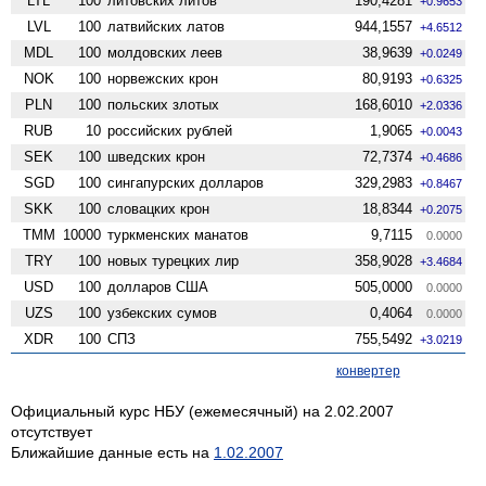
LTL
100
литовских литов
190,4281
+0.9653
LVL
100
латвийских латов
944,1557
+4.6512
MDL
100
молдовских леев
38,9639
+0.0249
NOK
100
норвежских крон
80,9193
+0.6325
PLN
100
польских злотых
168,6010
+2.0336
RUB
10
российских рублей
1,9065
+0.0043
SEK
100
шведских крон
72,7374
+0.4686
SGD
100
сингапурских долларов
329,2983
+0.8467
SKK
100
словацких крон
18,8344
+0.2075
TMM
10000
туркменских манатов
9,7115
0.0000
TRY
100
новых турецких лир
358,9028
+3.4684
USD
100
долларов США
505,0000
0.0000
UZS
100
узбекских сумов
0,4064
0.0000
XDR
100
СПЗ
755,5492
+3.0219
конвертер
Официальный курс НБУ (ежемесячный) на 2.02.2007
отсутствует
Ближайшие данные есть на
1.02.2007