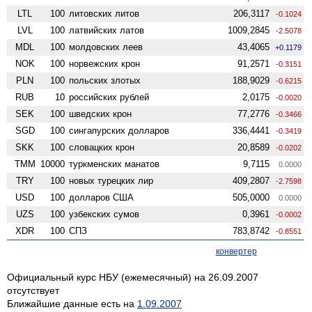
LTL
100
литовских литов
206,3117
-0.1024
LVL
100
латвийских латов
1009,2845
-2.5078
MDL
100
молдовских леев
43,4065
+0.1179
NOK
100
норвежских крон
91,2571
-0.3151
PLN
100
польских злотых
188,9029
-0.6215
RUB
10
российских рублей
2,0175
-0.0020
SEK
100
шведских крон
77,2776
-0.3466
SGD
100
сингапурских долларов
336,4441
-0.3419
SKK
100
словацких крон
20,8589
-0.0202
TMM
10000
туркменских манатов
9,7115
0.0000
TRY
100
новых турецких лир
409,2807
-2.7598
USD
100
долларов США
505,0000
0.0000
UZS
100
узбекских сумов
0,3961
-0.0002
XDR
100
СПЗ
783,8742
-0.8551
конвертер
Официальный курс НБУ (ежемесячный) на 26.09.2007
отсутствует
Ближайшие данные есть на
1.09.2007