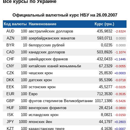
Все курсы по Украине
Официальный валютный курс НБУ на 26.09.2007
Код валюты
Наименование
Курс (грн.)
AUD
100
австралийских долларов
435,9832
-2.6324
AZN
100
азербайджанских манатов
593,0711
0.0000
BYR
10
белорусских рублей
0,0235
0.0000
CAD
100
канадских долларов
503,8926
-1.1074
CHF
100
швейцарских франков
432,0433
+1.1446
CNY
100
китайских юаней женьминьби
67,2329
-0.0055
CZK
100
чешских крон
25,8530
+0.0003
DKK
100
датских крон
95,5396
-0.0718
EEK
100
эстонских крон
45,5277
-0.0225
EUR
100
Евро
712,3530
-0.3535
GBP
100
фунтов стерлингов Велико­британии
1017,1386
-5.5426
HUF
1000
венгерских форинтов
28,4214
-0.0800
ISK
100
исландских крон
8,0821
-0.0150
JPY
1000
японских йен
44,1797
+0.2803
KZT
100
казахстанских тенге
4,1636
+0.0007