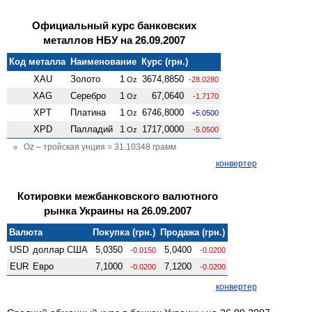
Официальный курс банковских
металлов НБУ на 26.09.2007
Код металла
Наименование
Курс (грн.)
XAU
Золото
1
3674,8850
Oz
-28.0280
XAG
Серебро
1
67,0640
Oz
-1.7170
XPT
Платина
1
6746,8000
Oz
+5.0500
XPD
Палладий
1
1717,0000
Oz
-5.0500
Oz – тройская унция = 31.10348 грамм
конвертер
Котировки межбанковского валютного
рынка Украины на 26.09.2007
Валюта
Покупка (грн.)
Продажа (грн.)
USD
доллар США
5,0350
5,0400
-0.0150
-0.0200
EUR
Евро
7,1000
7,1200
-0.0200
-0.0200
конвертер