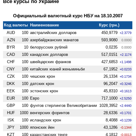
Все курсы по Украине
Официальный валютный курс НБУ на 18.10.2007
Код валюты
Наименование
Курс (грн.)
AUD
100
австралийских долларов
450,9779
+2.3779
AZN
100
азербайджанских манатов
593,9080
0.0000
BYR
10
белорусских рублей
0,0235
0.0000
CAD
100
канадских долларов
517,0151
+2.1174
CHF
100
швейцарских франков
427,6853
+1.1498
CNY
100
китайских юаней женьминьби
67,1952
+0.0233
CZK
100
чешских крон
26,1334
+0.1734
DKK
100
датских крон
96,2047
+0.3246
EEK
100
эстонских крон
45,8310
+0.1613
EUR
100
Евро
717,1000
+2.5250
GBP
100
фунтов стерлингов Велико­британии
1028,3952
+2.4440
HUF
1000
венгерских форинтов
28,6336
+0.1701
ISK
100
исландских крон
8,4088
+0.1239
JPY
1000
японских йен
43,1286
-0.1344
KZT
100
казахстанских тенге
4,1812
-0.0013