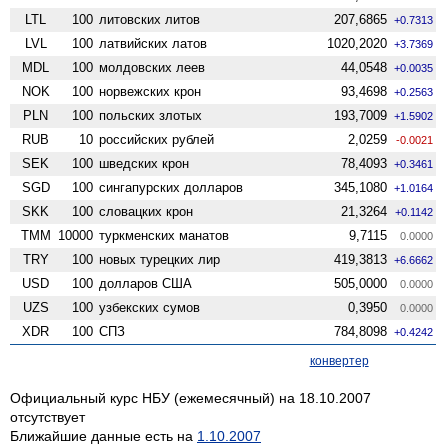
LTL
100
литовских литов
207,6865
+0.7313
LVL
100
латвийских латов
1020,2020
+3.7369
MDL
100
молдовских леев
44,0548
+0.0035
NOK
100
норвежских крон
93,4698
+0.2563
PLN
100
польских злотых
193,7009
+1.5902
RUB
10
российских рублей
2,0259
-0.0021
SEK
100
шведских крон
78,4093
+0.3461
SGD
100
сингапурских долларов
345,1080
+1.0164
SKK
100
словацких крон
21,3264
+0.1142
TMM
10000
туркменских манатов
9,7115
0.0000
TRY
100
новых турецких лир
419,3813
+6.6662
USD
100
долларов США
505,0000
0.0000
UZS
100
узбекских сумов
0,3950
0.0000
XDR
100
СПЗ
784,8098
+0.4242
конвертер
Официальный курс НБУ (ежемесячный) на 18.10.2007
отсутствует
Ближайшие данные есть на
1.10.2007