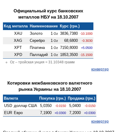
Официальный курс банковских
металлов НБУ на 18.10.2007
Код металла
Наименование
Курс (грн.)
XAU
Золото
1
3836,7380
Oz
-10.1000
XAG
Серебро
1
68,6800
Oz
-0.3030
XPT
Платина
1
7150,8000
Oz
+5.0500
XPD
Палладий
1
1853,3500
Oz
-15.1500
Oz – тройская унция = 31.10348 грамм
конвертер
Котировки межбанковского валютного
рынка Украины на 18.10.2007
Валюта
Покупка (грн.)
Продажа (грн.)
USD
доллар США
5,0350
5,0400
-0.0150
-0.0150
EUR
Евро
7,1900
7,2000
+0.0300
+0.0300
конвертер