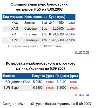
Официальный курс банковских
металлов НБУ на 5.09.2007
Код металла
Наименование
Курс (грн.)
XAU
Золото
1
3401,1750
Oz
+3.7870
XAG
Серебро
1
61,0800
Oz
-0.0250
XPT
Платина
1
6423,6000
Oz
+5.0500
XPD
Палладий
1
1671,5500
Oz
+5.0500
Oz – тройская унция = 31.10348 грамм
конвертер
Котировки межбанковского валютного
рынка Украины на 5.09.2007
Валюта
Покупка (грн.)
Продажа (грн.)
USD
доллар США
5,0050
5,0100
-0.0100
-0.0100
EUR
Евро
6,7800
6,8000
-0.0200
-0.0200
конвертер
Средний обменный курс в банках Украины на 5.09.2007