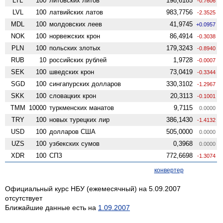
LTL
100
литовских литов
198,6185
-0.7606
LVL
100
латвийских латов
983,7756
-2.3525
MDL
100
молдовских леев
41,9745
+0.0957
NOK
100
норвежских крон
86,4914
-0.3038
PLN
100
польских злотых
179,3243
-0.8940
RUB
10
российских рублей
1,9728
-0.0007
SEK
100
шведских крон
73,0419
-0.3344
SGD
100
сингапурских долларов
330,3102
-1.2967
SKK
100
словацких крон
20,3113
-0.1001
TMM
10000
туркменских манатов
9,7115
0.0000
TRY
100
новых турецких лир
386,1430
-1.4132
USD
100
долларов США
505,0000
0.0000
UZS
100
узбекских сумов
0,3968
0.0000
XDR
100
СПЗ
772,6698
-1.3074
конвертер
Официальный курс НБУ (ежемесячный) на 5.09.2007
отсутствует
Ближайшие данные есть на
1.09.2007