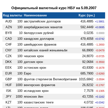
Официальный валютный курс НБУ на 5.09.2007
Код валюты
Наименование
Курс (грн.)
AUD
100
австралийских долларов
416,4885
+1.5801
AZN
100
азербайджанских манатов
592,4449
+0.0695
BYR
10
белорусских рублей
0,0235
0.0000
CAD
100
канадских долларов
479,4058
+0.0742
CHF
100
швейцарских франков
416,4885
-1.2650
CNY
100
китайских юаней женьминьби
66,8900
-0.0479
CZK
100
чешских крон
24,8070
-0.0725
DKK
100
датских крон
92,0684
-0.3550
EEK
100
эстонских крон
43,8300
-0.1678
EUR
100
Евро
685,7900
-2.6260
GBP
100
фунтов стерлингов Велико­британии
1015,6842
-3.0594
HUF
1000
венгерских форинтов
26,8232
-0.1767
ISK
100
исландских крон
7,7578
-0.1305
JPY
1000
японских йен
43,7255
+0.1162
KZT
100
казахстанских тенге
4,0732
+0.0342