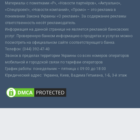
Материалы с пометками «Р», «Новости партнёров», «Актуально»,
«Спецпроект», «Новости компаний», «Промо» – это реклама в
понимании Закона Украины «О рекламе». За содержание рекламы
ответственность несёт рекламодатель.
Информация на данной странице не является рекламой банковских
услуг. Проверенную банком информацию о продуктах и услугах можно
посмотреть на официальном сайте соответствующего банка.
Телефон: (044) 392-47-40
Звонок в пределах территории Украины со всех номеров операторов
мобильной и городской связи по тарифам операторов
График работы: понедельник – пятница с 09:00 до 18:00
Юридический адрес: Украина, Киев, Вадима Гетьмана, 1-Б, 3-й этаж