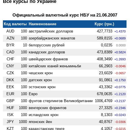
Все курсы по Украине
Официальный валютный курс НБУ на 21.06.2007
Код валюты
Наименование
Курс (грн.)
AUD
100
австралийских долларов
427,7733
+1.4370
AZN
100
азербайджанских манатов
589,8155
+0.0689
BYR
10
белорусских рублей
0,0235
0.0000
CAD
100
канадских долларов
473,8389
+0.5824
CHF
100
швейцарских франков
408,3490
+1.2693
CNY
100
китайских юаней женьминьби
66,2903
-0.0046
CZK
100
чешских крон
23,6029
-0.0657
DKK
100
датских крон
91,0861
+0.1750
EEK
100
эстонских крон
43,3362
+0.0775
EUR
100
Евро
678,0635
+1.2120
GBP
100
фунтов стерлингов Велико­британии
1006,4769
+3.2137
HUF
1000
венгерских форинтов
27,3325
+0.2346
ISK
100
исландских крон
8,1303
+0.0243
JPY
1000
японских йен
40,8767
-0.0306
KZT
100
казахстанских тенге
4,1057
-0.0215