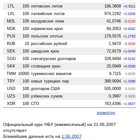
LTL
100
литовских литов
196,3808
+0.3511
LVL
100
латвийских латов
974,2292
+2.0208
MDL
100
молдовских леев
41,0746
-0.0120
NOK
100
норвежских крон
84,2053
+0.4262
PLN
100
польских злотых
179,5576
+1.2793
RUB
10
российских рублей
1,9470
-0.0008
SEK
100
шведских крон
72,9179
+1.0439
SGD
100
сингапурских долларов
328,9494
+0.5242
SKK
100
словацких крон
20,0949
+0.0299
TMM
10000
туркменских манатов
9,7115
0.0000
TRY
100
новых турецких лир
388,9094
+1.3398
USD
100
долларов США
505,0000
0.0000
UZS
100
узбекских сумов
0,3997
0.0000
XDR
100
СПЗ
763,4396
+1.0937
конвертер
Официальный курс НБУ (ежемесячный) на 21.06.2007
отсутствует
Ближайшие данные есть на
1.06.2007