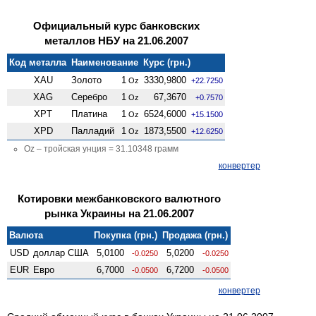
Официальный курс банковских
металлов НБУ на 21.06.2007
Код металла
Наименование
Курс (грн.)
XAU
Золото
1
3330,9800
Oz
+22.7250
XAG
Серебро
1
67,3670
Oz
+0.7570
XPT
Платина
1
6524,6000
Oz
+15.1500
XPD
Палладий
1
1873,5500
Oz
+12.6250
Oz – тройская унция = 31.10348 грамм
конвертер
Котировки межбанковского валютного
рынка Украины на 21.06.2007
Валюта
Покупка (грн.)
Продажа (грн.)
USD
доллар США
5,0100
5,0200
-0.0250
-0.0250
EUR
Евро
6,7000
6,7200
-0.0500
-0.0500
конвертер