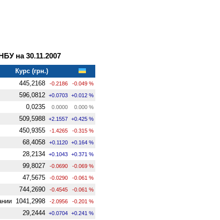
У на 30.11.2007
Курс (грн.)
445,2168
-0.2186
-0.049 %
596,0812
+0.0703
+0.012 %
0,0235
0.0000
0.000 %
509,5988
+2.1557
+0.425 %
450,9355
-1.4265
-0.315 %
68,4058
+0.1120
+0.164 %
28,2134
+0.1043
+0.371 %
99,8027
-0.0690
-0.069 %
47,5675
-0.0290
-0.061 %
744,2690
-0.4545
-0.061 %
ании
1041,2998
-2.0956
-0.201 %
29,2444
+0.0704
+0.241 %