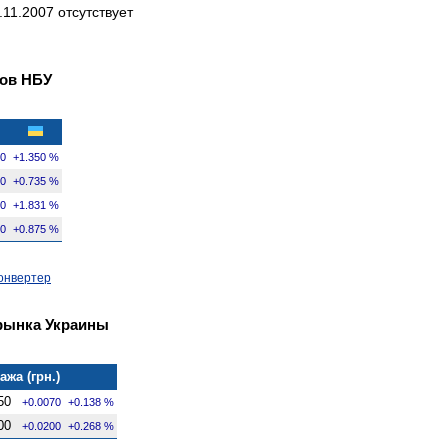
11.2007 отсутствует
ов НБУ
80
+1.350 %
00
+0.735 %
00
+1.831 %
00
+0.875 %
онвертер
рынка Украины
ажа (грн.)
50
+0.0070
+0.138 %
00
+0.0200
+0.268 %