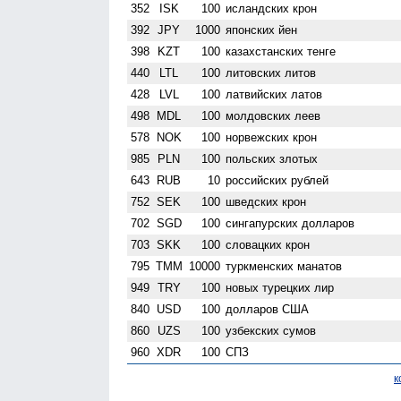
352
ISK
100
исландских крон
392
JPY
1000
японских йен
398
KZT
100
казахстанских тенге
440
LTL
100
литовских литов
428
LVL
100
латвийских латов
498
MDL
100
молдовских леев
578
NOK
100
норвежских крон
985
PLN
100
польских злотых
643
RUB
10
российских рублей
752
SEK
100
шведских крон
702
SGD
100
сингапурских долларов
703
SKK
100
словацких крон
795
TMM
10000
туркменских манатов
949
TRY
100
новых турецких лир
840
USD
100
долларов США
860
UZS
100
узбекских сумов
960
XDR
100
СПЗ
к