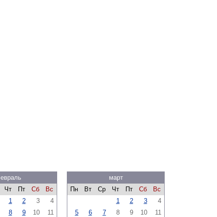
евраль
март
Чт
Пт
Сб
Вс
Пн
Вт
Ср
Чт
Пт
Сб
Вс
1
2
3
4
1
2
3
4
8
9
10
11
5
6
7
8
9
10
11