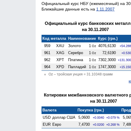
Официальный курс НБУ (ежемесячный) на 30.
Ближайшие данные есть на
1.11.2007
Официальный курс банковских металл
на 30.11.2007
Код металла
Наименование
Курс (грн.)
959
XAU
Золото
1
4076,6130
Oz
+54.28
961
XAG
Серебро
1
72,6190
Oz
+0.53
962
XPT
Платина
1
7302,3000
Oz
+131.30
964
XPD
Палладий
1
1747,3000
Oz
+15.15
Oz – тройская унция = 31.10348 грамм
к
Котировки межбанковского валютного 
на 30.11.2007
Валюта
Покупка (грн.)
Прод
USD
доллар США
5,0600
5,06
+0.0040
+0.079 %
EUR
Евро
7,4700
7,48
+0.0200
+0.268 %