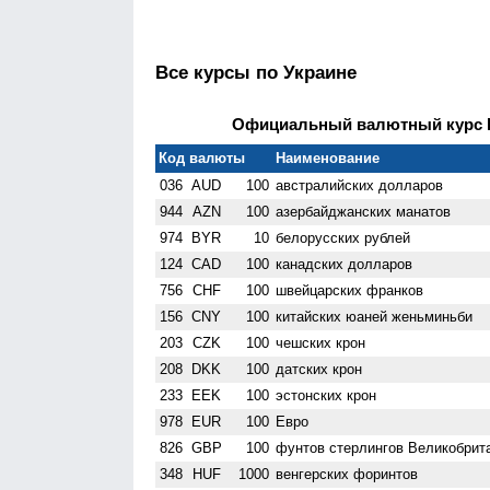
Все курсы по Украине
Официальный валютный курс НБ
Код валюты
Наименование
036
AUD
100
австралийских долларов
944
AZN
100
азербайджанских манатов
974
BYR
10
белорусских рублей
124
CAD
100
канадских долларов
756
CHF
100
швейцарских франков
156
CNY
100
китайских юаней женьминьби
203
CZK
100
чешских крон
208
DKK
100
датских крон
233
EEK
100
эстонских крон
978
EUR
100
Евро
826
GBP
100
фунтов стерлингов Велико­брит
348
HUF
1000
венгерских форинтов