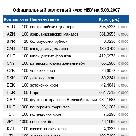
Официальный валютный курс НБУ на 5.03.2007
Код валюты
Наименование
Курс (грн.)
AUD
100
австралийских долларов
395,5323
0.0000
AZN
100
азербайджанских манатов
581,3953
0.0000
BYR
10
белорусских рублей
0,0236
0.0000
CAD
100
канадских долларов
430,0799
0.0000
CHF
100
швейцарских франков
412,6973
0.0000
CNY
100
китайских юаней женьминьби
65,1908
0.0000
CZK
100
чешских крон
23,6072
0.0000
DKK
100
датских крон
89,2341
0.0000
EEK
100
эстонских крон
42,4841
0.0000
EUR
100
Евро
664,7315
0.0000
GBP
100
фунтов стерлингов Велико­британии
982,1683
0.0000
HUF
1000
венгерских форинтов
26,1263
0.0000
ISK
100
исландских крон
7,5196
0.0000
JPY
1000
японских йен
43,1896
0.0000
KZT
100
казахстанских тенге
4,0332
0.0000