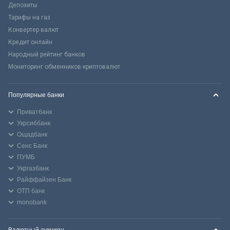
Депозиты
Тарифы на газ
Конвертер валют
Кредит онлайн
Народный рейтинг банков
Мониторинг обменников криптовалют
Популярные банки
Приватбанк
Укрсиббанк
Ощадбанк
Сенс Банк
ПУМБ
Укргазбанк
Райффайзен Банк
ОТП банк
monobank
Валютный аукцион