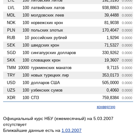
LTL
100
литовских литов
192,5195
0.0000
LVL
100
латвийских латов
938,8863
0.0000
MDL
100
молдовских леев
39,4488
0.0000
NOK
100
норвежских крон
81,9038
0.0000
PLN
100
польских злотых
170,4047
0.0000
RUB
10
российских рублей
1,9294
0.0000
SEK
100
шведских крон
71,5327
0.0000
SGD
100
сингапурских долларов
330,9262
0.0000
SKK
100
словацких крон
19,3607
0.0000
TMM
10000
туркменских манатов
9,7115
0.0000
TRY
100
новых турецких лир
353,0173
0.0000
USD
100
долларов США
505,0000
0.0000
UZS
100
узбекских сумов
0,4060
0.0000
XDR
100
СПЗ
759,8384
0.0000
конвертер
Официальный курс НБУ (ежемесячный) на 5.03.2007
отсутствует
Ближайшие данные есть на
1.03.2007