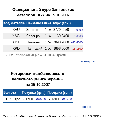
Официальный курс банковских
металлов НБУ на 15.10.2007
Код металла
Наименование
Курс (грн.)
XAU
Золото
1
3779,9250
Oz
+5.0500
XAG
Серебро
1
69,6400
Oz
+0.6060
XPT
Платина
1
7090,2000
Oz
+40.4000
XPD
Палладий
1
1898,8000
Oz
-15.1500
Oz – тройская унция = 31.10348 грамм
конвертер
Котировки межбанковского
валютного рынка Украины
на 15.10.2007
Валюта
Покупка (грн.)
Продажа (грн.)
EUR
Евро
7,1700
7,1800
+0.0400
+0.0400
конвертер
Средний обменный курс в банках Украины на 15.10.2007