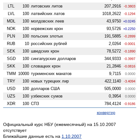
LTL
100
литовских литов
207,2916
-0.3803
LVL
100
латвийских латов
1018,2622
-0.1294
MDL
100
молдовских леев
43,9750
+0.0245
NOK
100
норвежских крон
93,5726
+0.2250
PLN
100
польских злотых
191,5885
-0.2899
RUB
10
российских рублей
2,0264
-0.0001
SEK
100
шведских крон
78,5272
-0.1890
SGD
100
сингапурских долларов
344,9333
-0.3997
SKK
100
словацких крон
21,2846
-0.0816
TMM
10000
туркменских манатов
9,7115
0.0000
TRY
100
новых турецких лир
422,1140
-3.4094
USD
100
долларов США
505,0000
0.0000
UZS
100
узбекских сумов
0,3954
0.0000
XDR
100
СПЗ
784,4124
-0.9186
конвертер
Официальный курс НБУ (ежемесячный) на 15.10.2007
отсутствует
Ближайшие данные есть на
1.10.2007