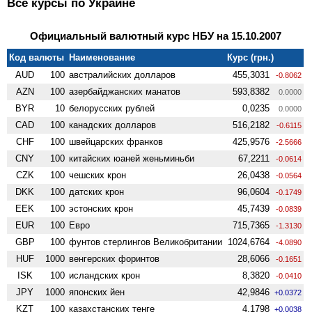
Все курсы по Украине
Официальный валютный курс НБУ на 15.10.2007
Код валюты
Наименование
Курс (грн.)
AUD
100
австралийских долларов
455,3031
-0.8062
AZN
100
азербайджанских манатов
593,8382
0.0000
BYR
10
белорусских рублей
0,0235
0.0000
CAD
100
канадских долларов
516,2182
-0.6115
CHF
100
швейцарских франков
425,9576
-2.5666
CNY
100
китайских юаней женьминьби
67,2211
-0.0614
CZK
100
чешских крон
26,0438
-0.0564
DKK
100
датских крон
96,0604
-0.1749
EEK
100
эстонских крон
45,7439
-0.0839
EUR
100
Евро
715,7365
-1.3130
GBP
100
фунтов стерлингов Велико­британии
1024,6764
-4.0890
HUF
1000
венгерских форинтов
28,6066
-0.1651
ISK
100
исландских крон
8,3820
-0.0410
JPY
1000
японских йен
42,9846
+0.0372
KZT
100
казахстанских тенге
4,1798
+0.0038