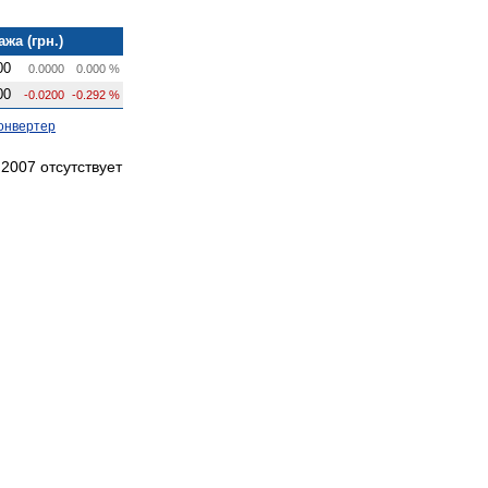
жа (грн.)
00
0.0000
0.000 %
00
-0.0200
-0.292 %
онвертер
2007 отсутствует