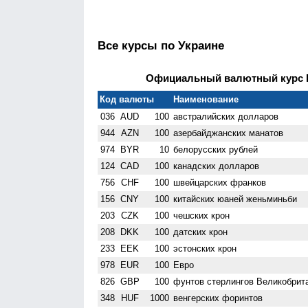
Все курсы по Украине
Официальный валютный курс НБ
Код валюты
Наименование
036
AUD
100
австралийских долларов
944
AZN
100
азербайджанских манатов
974
BYR
10
белорусских рублей
124
CAD
100
канадских долларов
756
CHF
100
швейцарских франков
156
CNY
100
китайских юаней женьминьби
203
CZK
100
чешских крон
208
DKK
100
датских крон
233
EEK
100
эстонских крон
978
EUR
100
Евро
826
GBP
100
фунтов стерлингов Велико­брит
348
HUF
1000
венгерских форинтов