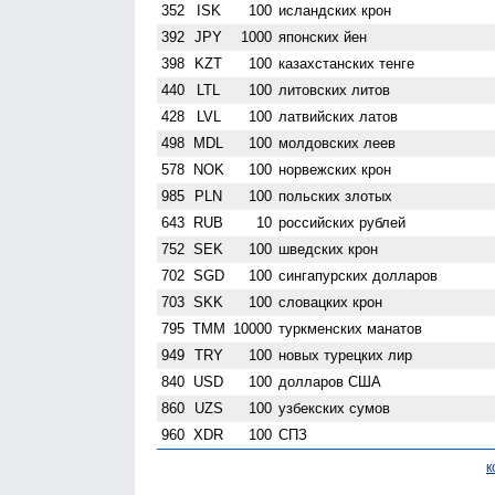
352
ISK
100
исландских крон
392
JPY
1000
японских йен
398
KZT
100
казахстанских тенге
440
LTL
100
литовских литов
428
LVL
100
латвийских латов
498
MDL
100
молдовских леев
578
NOK
100
норвежских крон
985
PLN
100
польских злотых
643
RUB
10
российских рублей
752
SEK
100
шведских крон
702
SGD
100
сингапурских долларов
703
SKK
100
словацких крон
795
TMM
10000
туркменских манатов
949
TRY
100
новых турецких лир
840
USD
100
долларов США
860
UZS
100
узбекских сумов
960
XDR
100
СПЗ
к