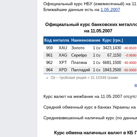
Официальный курс НБУ (ежемесячный) на 11.
Ближайшие данные есть на
1.05.2007
Официальный курс банковских металл
на 11.05.2007
Код металла
Наименование
Курс (грн.)
959
XAU
Золото
1
3423,1430
Oz
-40.6520
961
XAG
Серебро
1
67,1150
Oz
-0.9590
962
XPT
Платина
1
6681,1500
Oz
-40.4000
964
XPD
Палладий
1
1843,2500
Oz
-50.5000
Oz – тройская унция = 31.10348 грамм
к
Курс валют на межбанке на 11.05.2007 отсутс
Средний обменный курс в банках Украины на 
Средневзвешенный наличный курс (по данным 
Курс обмена наличных валют в КБ 