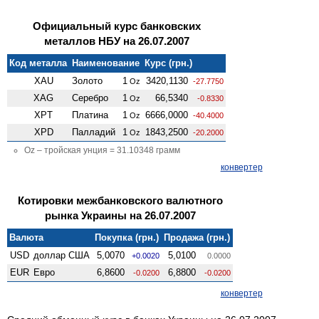
Официальный курс банковских
металлов НБУ на 26.07.2007
Код металла
Наименование
Курс (грн.)
XAU
Золото
1
3420,1130
Oz
-27.7750
XAG
Серебро
1
66,5340
Oz
-0.8330
XPT
Платина
1
6666,0000
Oz
-40.4000
XPD
Палладий
1
1843,2500
Oz
-20.2000
Oz – тройская унция = 31.10348 грамм
конвертер
Котировки межбанковского валютного
рынка Украины на 26.07.2007
Валюта
Покупка (грн.)
Продажа (грн.)
USD
доллар США
5,0070
5,0100
+0.0020
0.0000
EUR
Евро
6,8600
6,8800
-0.0200
-0.0200
конвертер