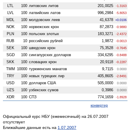
LTL
100
литовских литов
201,0025
-1.3163
LVL
100
латвийских латов
996,2984
-5.8053
MDL
100
молдовских леев
41,6378
+0.0106
NOK
100
норвежских крон
87,2873
-0.9880
PLN
100
польских злотых
183,3271
-2.4372
RUB
10
российских рублей
1,9872
-0.0013
SEK
100
шведских крон
75,3528
-0.7645
SGD
100
сингапурских долларов
334,6295
-0.8488
SKK
100
словацких крон
20,9118
-0.2287
TMM
10000
туркменских манатов
9,7115
0.0000
TRY
100
новых турецких лир
405,8605
-2.8491
USD
100
долларов США
505,0000
0.0000
UZS
100
узбекских сумов
0,3986
0.0000
XDR
100
СПЗ
774,1659
-1.8928
конвертер
Официальный курс НБУ (ежемесячный) на 26.07.2007
отсутствует
Ближайшие данные есть на
1.07.2007