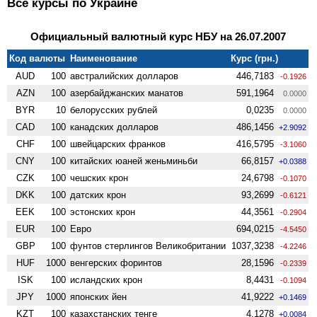
Все курсы по Украине
Официальный валютный курс НБУ на 26.07.2007
Код валюты
Наименование
Курс (грн.)
AUD
100
австралийских долларов
446,7183
-0.1926
AZN
100
азербайджанских манатов
591,1964
0.0000
BYR
10
белорусских рублей
0,0235
0.0000
CAD
100
канадских долларов
486,1456
+2.9092
CHF
100
швейцарских франков
416,5795
-3.1060
CNY
100
китайских юаней женьминьби
66,8157
+0.0388
CZK
100
чешских крон
24,6798
-0.1070
DKK
100
датских крон
93,2699
-0.6121
EEK
100
эстонских крон
44,3561
-0.2904
EUR
100
Евро
694,0215
-4.5450
GBP
100
фунтов стерлингов Велико­британии
1037,3238
-4.2246
HUF
1000
венгерских форинтов
28,1596
-0.2339
ISK
100
исландских крон
8,4431
-0.1094
JPY
1000
японских йен
41,9222
+0.1469
KZT
100
казахстанских тенге
4,1278
+0.0084