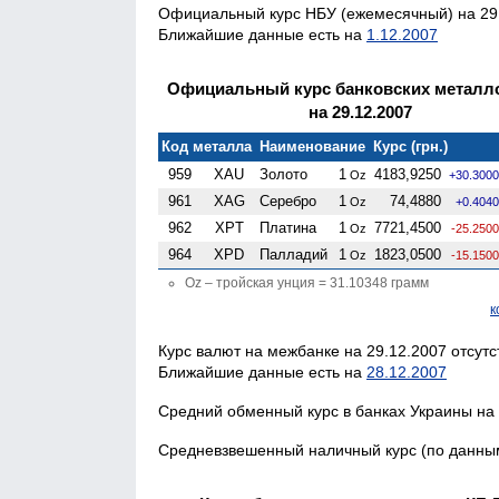
Официальный курс НБУ (ежемесячный) на 29.
Ближайшие данные есть на
1.12.2007
Официальный курс банковских металл
на 29.12.2007
Код металла
Наименование
Курс (грн.)
959
XAU
Золото
1
4183,9250
Oz
+30.3000
961
XAG
Серебро
1
74,4880
Oz
+0.4040
962
XPT
Платина
1
7721,4500
Oz
-25.2500
964
XPD
Палладий
1
1823,0500
Oz
-15.1500
Oz – тройская унция = 31.10348 грамм
к
Курс валют на межбанке на 29.12.2007 отсутс
Ближайшие данные есть на
28.12.2007
Средний обменный курс в банках Украины на 
Средневзвешенный наличный курс (по данным