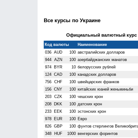
Все курсы по Украине
Официальный валютный курс Н
Код валюты
Наименование
036
AUD
100
австралийских долларов
944
AZN
100
азербайджанских манатов
974
BYR
10
белорусских рублей
124
CAD
100
канадских долларов
756
CHF
100
швейцарских франков
156
CNY
100
китайских юаней женьминьби
203
CZK
100
чешских крон
208
DKK
100
датских крон
233
EEK
100
эстонских крон
978
EUR
100
Евро
826
GBP
100
фунтов стерлингов Велико­брит
348
HUF
1000
венгерских форинтов