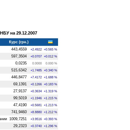
БУ на 29.12.2007
Курс (грн.)
443,4559
+2.4922
+0.565 %
597,3504
+0.0707
+0.012 %
0,0235
0.0000
0.000 %
515,6342
+1.7485
+0.340 %
446,8477
+7.4172
+1.688 %
69,1391
+0.1266
+0.183 %
27,9137
+0.3634
+1.319 %
99,5019
+1.1946
+1.215 %
47,4190
+0.5681
+1.213 %
741,9460
+8.8880
+1.212 %
ании
1009,7251
+3.9516
+0.393 %
29,2323
+0.3740
+1.296 %