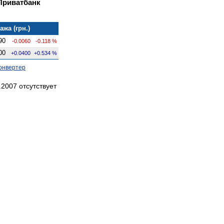
Приватбанк
ажа (грн.)
90
-0.0060
-0.118 %
00
+0.0400
+0.534 %
онвертер
2007 отсутствует