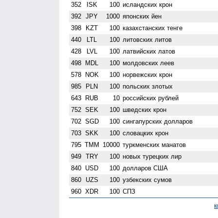
352
ISK
100
исландских крон
392
JPY
1000
японских йен
398
KZT
100
казахстанских тенге
440
LTL
100
литовских литов
428
LVL
100
латвийских латов
498
MDL
100
молдовских леев
578
NOK
100
норвежских крон
985
PLN
100
польских злотых
643
RUB
10
российских рублей
752
SEK
100
шведских крон
702
SGD
100
сингапурских долларов
703
SKK
100
словацких крон
795
TMM
10000
туркменских манатов
949
TRY
100
новых турецких лир
840
USD
100
долларов США
860
UZS
100
узбекских сумов
960
XDR
100
СПЗ
к