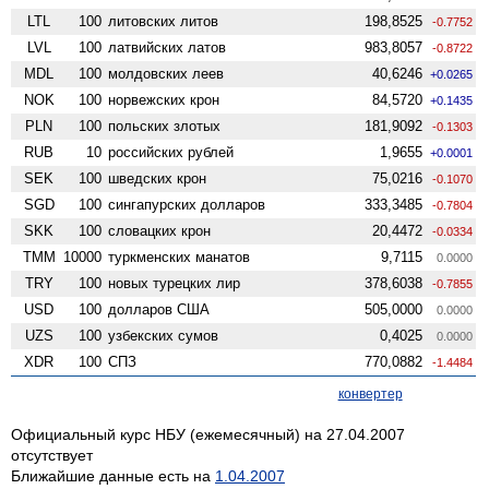
LTL
100
литовских литов
198,8525
-0.7752
LVL
100
латвийских латов
983,8057
-0.8722
MDL
100
молдовских леев
40,6246
+0.0265
NOK
100
норвежских крон
84,5720
+0.1435
PLN
100
польских злотых
181,9092
-0.1303
RUB
10
российских рублей
1,9655
+0.0001
SEK
100
шведских крон
75,0216
-0.1070
SGD
100
сингапурских долларов
333,3485
-0.7804
SKK
100
словацких крон
20,4472
-0.0334
TMM
10000
туркменских манатов
9,7115
0.0000
TRY
100
новых турецких лир
378,6038
-0.7855
USD
100
долларов США
505,0000
0.0000
UZS
100
узбекских сумов
0,4025
0.0000
XDR
100
СПЗ
770,0882
-1.4484
конвертер
Официальный курс НБУ (ежемесячный) на 27.04.2007
отсутствует
Ближайшие данные есть на
1.04.2007