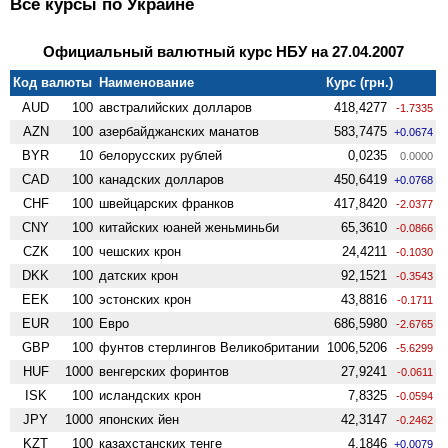
Все курсы по Украине
Официальный валютный курс НБУ на 27.04.2007
Код валюты
Наименование
Курс (грн.)
AUD
100
австралийских долларов
418,4277
-1.7335
AZN
100
азербайджанских манатов
583,7475
+0.0674
BYR
10
белорусских рублей
0,0235
0.0000
CAD
100
канадских долларов
450,6419
+0.0768
CHF
100
швейцарских франков
417,8420
-2.0377
CNY
100
китайских юаней женьминьби
65,3610
-0.0866
CZK
100
чешских крон
24,4211
-0.1030
DKK
100
датских крон
92,1521
-0.3543
EEK
100
эстонских крон
43,8816
-0.1711
EUR
100
Евро
686,5980
-2.6765
GBP
100
фунтов стерлингов Велико­британии
1006,5206
-5.6299
HUF
1000
венгерских форинтов
27,9241
-0.0611
ISK
100
исландских крон
7,8325
-0.0594
JPY
1000
японских йен
42,3147
-0.2462
KZT
100
казахстанских тенге
4,1846
+0.0079