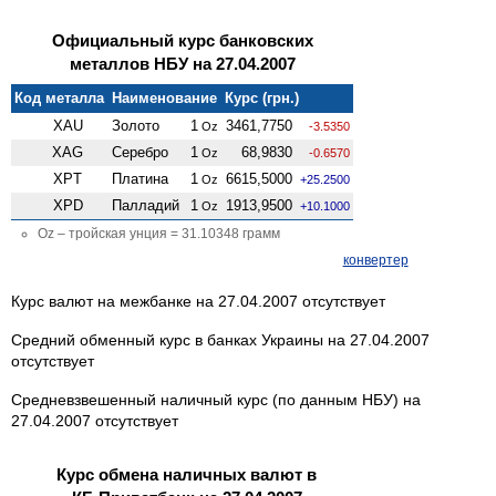
Официальный курс банковских
металлов НБУ на 27.04.2007
Код металла
Наименование
Курс (грн.)
XAU
Золото
1
3461,7750
Oz
-3.5350
XAG
Серебро
1
68,9830
Oz
-0.6570
XPT
Платина
1
6615,5000
Oz
+25.2500
XPD
Палладий
1
1913,9500
Oz
+10.1000
Oz – тройская унция = 31.10348 грамм
конвертер
Курс валют на межбанке на 27.04.2007 отсутствует
Средний обменный курс в банках Украины на 27.04.2007
отсутствует
Средневзвешенный наличный курс (по данным НБУ) на
27.04.2007 отсутствует
Курс обмена наличных валют в