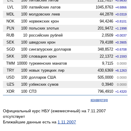
LTL
100
литовских литов
212,7617
+0.8630
LVL
100
латвийских латов
1045,8763
+4.6866
MDL
100
молдовских леев
44,2878
+0.0319
NOK
100
норвежских крон
94,4246
+0.8101
PLN
100
польских злотых
201,9472
+1.1998
RUB
10
российских рублей
2,0509
+0.0037
SEK
100
шведских крон
79,4188
+0.3905
SGD
100
сингапурских долларов
348,8572
+0.6708
SKK
100
словацких крон
22,1372
+0.1593
TMM
10000
туркменских манатов
9,7115
0.0000
TRY
100
новых турецких лир
430,6369
+6.1263
USD
100
долларов США
505,0000
0.0000
UZS
100
узбекских сумов
0,3940
0.0000
XDR
100
СПЗ
796,4910
+1.4320
конвертер
Официальный курс НБУ (ежемесячный) на 7.11.2007
отсутствует
Ближайшие данные есть на
1.11.2007