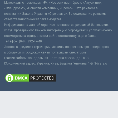
Материалы с пометками «Р», «Новости партнёров», «Актуально»,
«Спецпроект», «Новости компаний», «Промо» – это реклама в
понимании Закона Украины «О рекламе». За содержание рекламы
ответственность несёт рекламодатель.
Информация на данной странице не является рекламой банковских
услуг. Проверенную банком информацию о продуктах и услугах можно
посмотреть на официальном сайте соответствующего банка.
Телефон: (044) 392-47-40
Звонок в пределах территории Украины со всех номеров операторов
мобильной и городской связи по тарифам операторов
График работы: понедельник – пятница с 09:00 до 18:00
Юридический адрес: Украина, Киев, Вадима Гетьмана, 1-Б, 3-й этаж