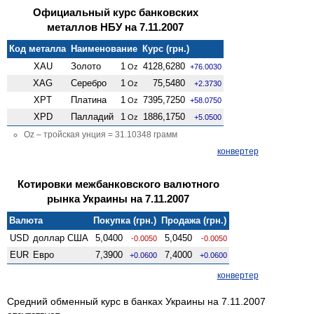
Официальный курс банковских
металлов НБУ на 7.11.2007
Код металла
Наименование
Курс (грн.)
XAU
Золото
1
4128,6280
Oz
+76.0030
XAG
Серебро
1
75,5480
Oz
+2.3730
XPT
Платина
1
7395,7250
Oz
+58.0750
XPD
Палладий
1
1886,1750
Oz
+5.0500
Oz – тройская унция = 31.10348 грамм
конвертер
Котировки межбанковского валютного
рынка Украины на 7.11.2007
Валюта
Покупка (грн.)
Продажа (грн.)
USD
доллар США
5,0400
5,0450
-0.0050
-0.0050
EUR
Евро
7,3900
7,4000
+0.0600
+0.0600
конвертер
Средний обменный курс в банках Украины на 7.11.2007