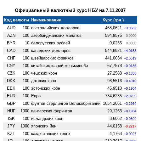
Официальный валютный курс НБУ на 7.11.2007
Код валюты
Наименование
Курс (грн.)
AUD
100
австралийских долларов
468,0621
+3.9682
AZN
100
азербайджанских манатов
594,9576
0.0000
BYR
10
белорусских рублей
0,0235
0.0000
CAD
100
канадских долларов
544,8921
+4.0153
CHF
100
швейцарских франков
441,0034
+2.5519
CNY
100
китайских юаней женьминьби
67,7578
+0.0186
CZK
100
чешских крон
27,2588
+0.1358
DKK
100
датских крон
98,5516
+0.4010
EEK
100
эстонских крон
46,9510
+0.1904
EUR
100
Евро
734,6235
+2.9795
GBP
100
фунтов стерлингов Велико­британии
1054,2061
+3.2954
HUF
1000
венгерских форинтов
29,1263
+0.1984
ISK
100
исландских крон
8,6062
+0.0809
JPY
1000
японских йен
44,0158
-0.2217
KZT
100
казахстанских тенге
4,1763
+0.0027