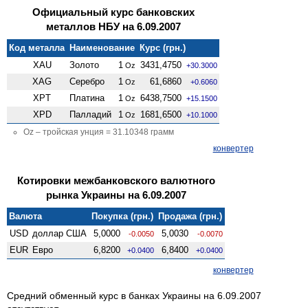
Официальный курс банковских
металлов НБУ на 6.09.2007
Код металла
Наименование
Курс (грн.)
XAU
Золото
1
3431,4750
Oz
+30.3000
XAG
Серебро
1
61,6860
Oz
+0.6060
XPT
Платина
1
6438,7500
Oz
+15.1500
XPD
Палладий
1
1681,6500
Oz
+10.1000
Oz – тройская унция = 31.10348 грамм
конвертер
Котировки межбанковского валютного
рынка Украины на 6.09.2007
Валюта
Покупка (грн.)
Продажа (грн.)
USD
доллар США
5,0000
5,0030
-0.0050
-0.0070
EUR
Евро
6,8200
6,8400
+0.0400
+0.0400
конвертер
Средний обменный курс в банках Украины на 6.09.2007