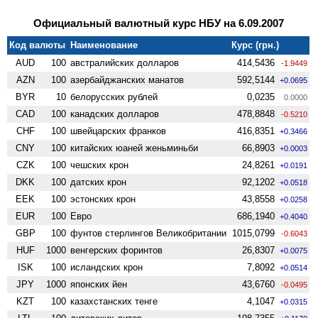
Официальный валютный курс НБУ на 6.09.2007
Код валюты
Наименование
Курс (грн.)
AUD
100
австралийских долларов
414,5436
-1.9449
AZN
100
азербайджанских манатов
592,5144
+0.0695
BYR
10
белорусских рублей
0,0235
0.0000
CAD
100
канадских долларов
478,8848
-0.5210
CHF
100
швейцарских франков
416,8351
+0.3466
CNY
100
китайских юаней женьминьби
66,8903
+0.0003
CZK
100
чешских крон
24,8261
+0.0191
DKK
100
датских крон
92,1202
+0.0518
EEK
100
эстонских крон
43,8558
+0.0258
EUR
100
Евро
686,1940
+0.4040
GBP
100
фунтов стерлингов Велико­британии
1015,0799
-0.6043
HUF
1000
венгерских форинтов
26,8307
+0.0075
ISK
100
исландских крон
7,8092
+0.0514
JPY
1000
японских йен
43,6760
-0.0495
KZT
100
казахстанских тенге
4,1047
+0.0315