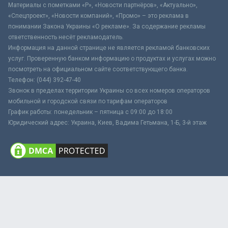
Материалы с пометками «Р», «Новости партнёров», «Актуально»,
«Спецпроект», «Новости компаний», «Промо» – это реклама в
понимании Закона Украины «О рекламе». За содержание рекламы
ответственность несёт рекламодатель.
Информация на данной странице не является рекламой банковских
услуг. Проверенную банком информацию о продуктах и услугах можно
посмотреть на официальном сайте соответствующего банка.
Телефон: (044) 392-47-40
Звонок в пределах территории Украины со всех номеров операторов
мобильной и городской связи по тарифам операторов
График работы: понедельник – пятница с 09:00 до 18:00
Юридический адрес: Украина, Киев, Вадима Гетьмана, 1-Б, 3-й этаж