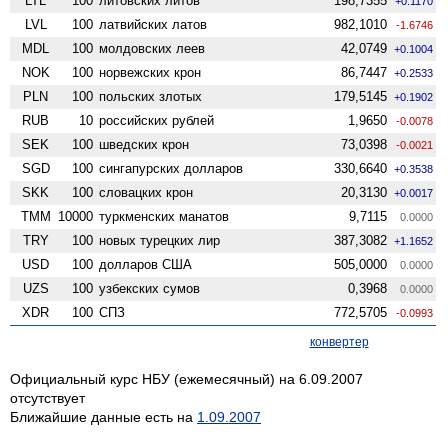
LTL
100
литовских литов
198,7355
+0.1170
LVL
100
латвийских латов
982,1010
-1.6746
MDL
100
молдовских леев
42,0749
+0.1004
NOK
100
норвежских крон
86,7447
+0.2533
PLN
100
польских злотых
179,5145
+0.1902
RUB
10
российских рублей
1,9650
-0.0078
SEK
100
шведских крон
73,0398
-0.0021
SGD
100
сингапурских долларов
330,6640
+0.3538
SKK
100
словацких крон
20,3130
+0.0017
TMM
10000
туркменских манатов
9,7115
0.0000
TRY
100
новых турецких лир
387,3082
+1.1652
USD
100
долларов США
505,0000
0.0000
UZS
100
узбекских сумов
0,3968
0.0000
XDR
100
СПЗ
772,5705
-0.0993
конвертер
Официальный курс НБУ (ежемесячный) на 6.09.2007
отсутствует
Ближайшие данные есть на
1.09.2007