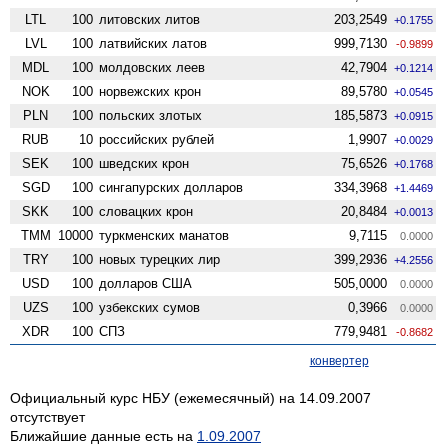
LTL
100
литовских литов
203,2549
+0.1755
LVL
100
латвийских латов
999,7130
-0.9899
MDL
100
молдовских леев
42,7904
+0.1214
NOK
100
норвежских крон
89,5780
+0.0545
PLN
100
польских злотых
185,5873
+0.0915
RUB
10
российских рублей
1,9907
+0.0029
SEK
100
шведских крон
75,6526
+0.1768
SGD
100
сингапурских долларов
334,3968
+1.4469
SKK
100
словацких крон
20,8484
+0.0013
TMM
10000
туркменских манатов
9,7115
0.0000
TRY
100
новых турецких лир
399,2936
+4.2556
USD
100
долларов США
505,0000
0.0000
UZS
100
узбекских сумов
0,3966
0.0000
XDR
100
СПЗ
779,9481
-0.8682
конвертер
Официальный курс НБУ (ежемесячный) на 14.09.2007
отсутствует
Ближайшие данные есть на
1.09.2007