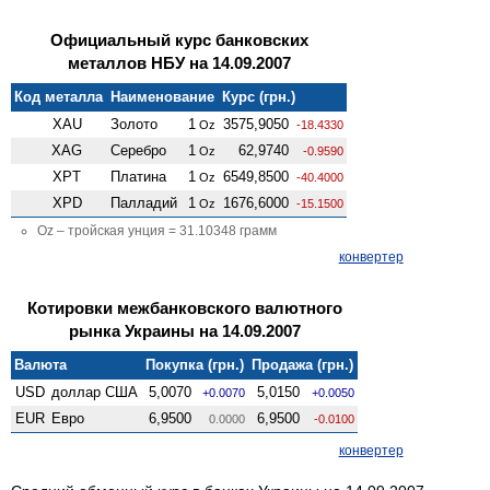
Официальный курс банковских
металлов НБУ на 14.09.2007
Код металла
Наименование
Курс (грн.)
XAU
Золото
1
3575,9050
Oz
-18.4330
XAG
Серебро
1
62,9740
Oz
-0.9590
XPT
Платина
1
6549,8500
Oz
-40.4000
XPD
Палладий
1
1676,6000
Oz
-15.1500
Oz – тройская унция = 31.10348 грамм
конвертер
Котировки межбанковского валютного
рынка Украины на 14.09.2007
Валюта
Покупка (грн.)
Продажа (грн.)
USD
доллар США
5,0070
5,0150
+0.0070
+0.0050
EUR
Евро
6,9500
6,9500
0.0000
-0.0100
конвертер