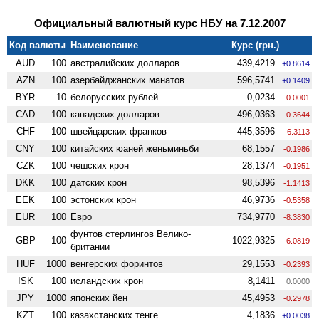
Официальный валютный курс НБУ на 7.12.2007
Код валюты
Наименование
Курс (грн.)
AUD
100
австралийских долларов
439,4219
+0.8614
AZN
100
азербайджанских манатов
596,5741
+0.1409
BYR
10
белорусских рублей
0,0234
-0.0001
CAD
100
канадских долларов
496,0363
-0.3644
CHF
100
швейцарских франков
445,3596
-6.3113
CNY
100
китайских юаней женьминьби
68,1557
-0.1986
CZK
100
чешских крон
28,1374
-0.1951
DKK
100
датских крон
98,5396
-1.1413
EEK
100
эстонских крон
46,9736
-0.5358
EUR
100
Евро
734,9770
-8.3830
фунтов стерлингов Велико­
GBP
100
1022,9325
-6.0819
британии
HUF
1000
венгерских форинтов
29,1553
-0.2393
ISK
100
исландских крон
8,1411
0.0000
JPY
1000
японских йен
45,4953
-0.2978
KZT
100
казахстанских тенге
4,1836
+0.0038