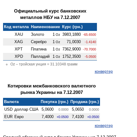
Официальный курс банковских
металлов НБУ на 7.12.2007
Код металла
Наименование
Курс (грн.)
XAU
Золото
1
3983,1880
Oz
-65.6500
XAG
Серебро
1
71,0030
Oz
-1.4140
XPT
Платина
1
7362,9000
Oz
-70.7000
XPD
Палладий
1
1752,3500
Oz
-5.0500
Oz – тройская унция = 31.10348 грамм
конвертер
Котировки межбанковского валютного
рынка Украины на 7.12.2007
Валюта
Покупка (грн.)
Продажа (грн.)
USD
доллар США
5,0600
5,0650
0.0000
0.0000
EUR
Евро
7,4000
7,4100
+0.0500
+0.0500
конвертер
Средний обменный курс в банках Украины на 7.12.2007