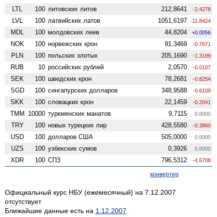
LTL
100
литовских литов
212,8641
-2.4278
LVL
100
латвийских латов
1051,6197
-11.8424
MDL
100
молдовских леев
44,8204
+0.0056
NOK
100
норвежских крон
91,3469
-0.7671
PLN
100
польских злотых
205,1690
-1.3199
RUB
10
российских рублей
2,0570
-0.0107
SEK
100
шведских крон
78,2681
-0.8254
SGD
100
сингапурских долларов
348,9588
-0.6109
SKK
100
словацких крон
22,1459
-0.2041
TMM
10000
туркменских манатов
9,7115
0.0000
TRY
100
новых турецких лир
428,5580
-0.3860
USD
100
долларов США
505,0000
0.0000
UZS
100
узбекских сумов
0,3926
0.0000
XDR
100
СПЗ
796,5312
-4.6708
конвертер
Официальный курс НБУ (ежемесячный) на 7.12.2007
отсутствует
Ближайшие данные есть на
1.12.2007