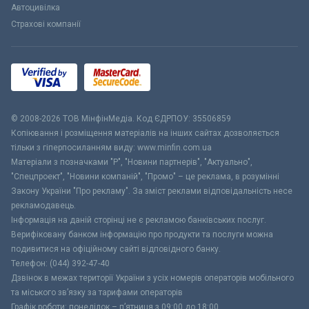
Автоцивілка
Страхові компанії
© 2008-2026 ТОВ МiнфiнМедiа. Код ЄДРПОУ: 35506859
Копіювання і розміщення матеріалів на інших сайтах дозволяється
тільки з гіперпосиланням виду: www.minfin.com.ua
Матеріали з позначками "Р", "Новини партнерів", "Актуально",
"Спецпроект", "Новини компаній", "Промо" – це реклама, в розумінні
Закону України "Про рекламу". За зміст реклами відповідальність несе
рекламодавець.
Інформація на даній сторінці не є рекламою банківських послуг.
Верифіковану банком інформацію про продукти та послуги можна
подивитися на офіційному сайті відповідного банку.
Телефон: (044) 392-47-40
Дзвінок в межах території України з усіх номерів операторів мобільного
та міського зв’язку за тарифами операторів
Графік роботи: понеділок – п’ятниця з 09:00 до 18:00