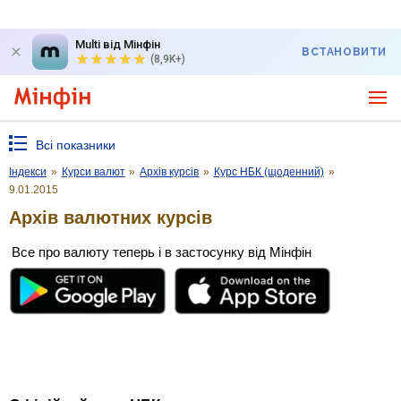
Multi від Мінфін
ВСТАНОВИТИ
(8,9K+)
Всі показники
Індекси
»
Курси валют
»
Архів курсів
»
Курс НБК (щоденний)
»
9.01.2015
Архів валютних курсів
Все про валюту теперь і в застосунку від Мінфін