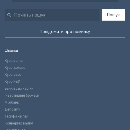
Пошук
Повідомити про помилку
Фінанси
Курс валют
Курс долара
Курс євро
Курс НБУ
Банківські картки
Інвестиційні брокери
Міжбанк
Депозити
Тарифи на газ
Конвертер валют