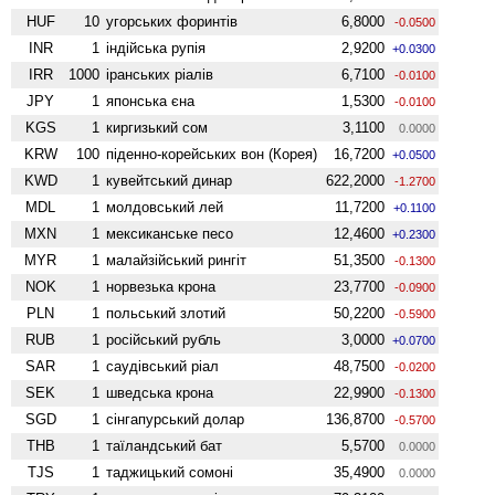
HUF
10
угорських форинтів
6,8000
-0.0500
INR
1
індійська рупія
2,9200
+0.0300
IRR
1000
іранських ріалів
6,7100
-0.0100
JPY
1
японська єна
1,5300
-0.0100
KGS
1
киргизький сом
3,1100
0.0000
KRW
100
піденно-корейських вон (Корея)
16,7200
+0.0500
KWD
1
кувейтський динар
622,2000
-1.2700
MDL
1
молдовський лей
11,7200
+0.1100
MXN
1
мексиканське песо
12,4600
+0.2300
MYR
1
малайзійський рингіт
51,3500
-0.1300
NOK
1
норвезька крона
23,7700
-0.0900
PLN
1
польський злотий
50,2200
-0.5900
RUB
1
російський рубль
3,0000
+0.0700
SAR
1
саудівський ріал
48,7500
-0.0200
SEK
1
шведська крона
22,9900
-0.1300
SGD
1
сінгапурський долар
136,8700
-0.5700
THB
1
таїландський бат
5,5700
0.0000
TJS
1
таджицький сомоні
35,4900
0.0000