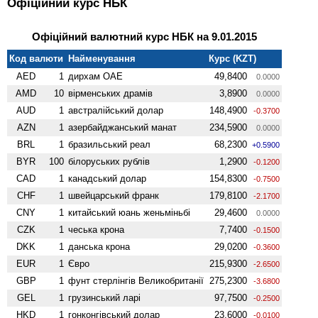
Офіційний курс НБК
Офіційний валютний курс НБК на 9.01.2015
Код валюти
Найменування
Курс (KZT)
AED
1
дирхам ОАЕ
49,8400
0.0000
AMD
10
вiрменських драмів
3,8900
0.0000
AUD
1
австралійський долар
148,4900
-0.3700
AZN
1
азербайджанський манат
234,5900
0.0000
BRL
1
бразильський реал
68,2300
+0.5900
BYR
100
білоруських рублів
1,2900
-0.1200
CAD
1
канадський долар
154,8300
-0.7500
CHF
1
швейцарський франк
179,8100
-2.1700
CNY
1
китайський юань женьмiньбi
29,4600
0.0000
CZK
1
чеська крона
7,7400
-0.1500
DKK
1
данська крона
29,0200
-0.3600
EUR
1
Євро
215,9300
-2.6500
GBP
1
фунт стерлінгів Велико­британії
275,2300
-3.6800
GEL
1
грузинський ларі
97,7500
-0.2500
HKD
1
гонконгівський долар
23,6000
-0.0100