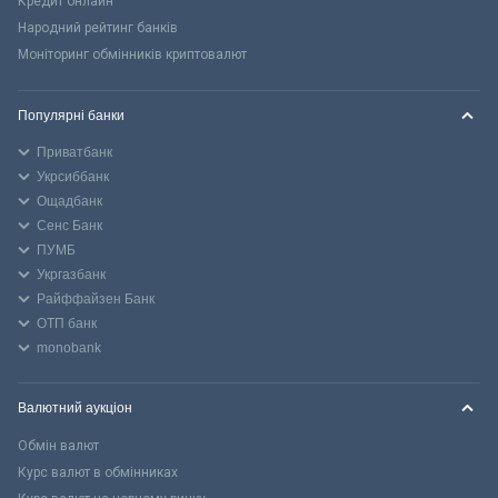
Кредит онлайн
Народний рейтинг банків
Моніторинг обмінників криптовалют
Популярні банки
Приватбанк
Укрсиббанк
Ощадбанк
Сенс Банк
ПУМБ
Укргазбанк
Райффайзен Банк
ОТП банк
monobank
Валютний аукціон
Обмін валют
Курс валют в обмінниках