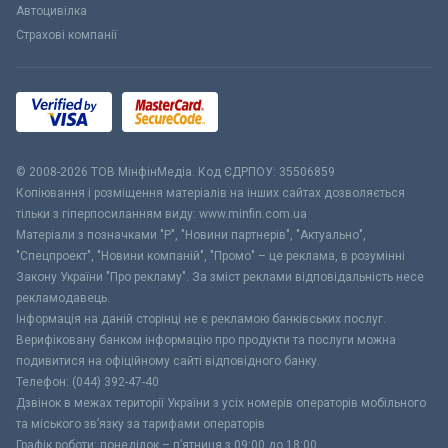
Автоцивілка
Страхові компанії
© 2008-2026 ТОВ МiнфiнМедiа. Код ЄДРПОУ: 35506859
Копіювання і розміщення матеріалів на інших сайтах дозволяється
тільки з гіперпосиланням виду: www.minfin.com.ua
Матеріали з позначками "Р", "Новини партнерів", "Актуально",
"Спецпроект", "Новини компаній", "Промо" – це реклама, в розумінні
Закону України "Про рекламу". За зміст реклами відповідальність несе
рекламодавець.
Інформація на даній сторінці не є рекламою банківських послуг.
Верифіковану банком інформацію про продукти та послуги можна
подивитися на офіційному сайті відповідного банку.
Телефон: (044) 392-47-40
Дзвінок в межах території України з усіх номерів операторів мобільного
та міського зв’язку за тарифами операторів
Графік роботи: понеділок – п’ятниця з 09:00 до 18:00