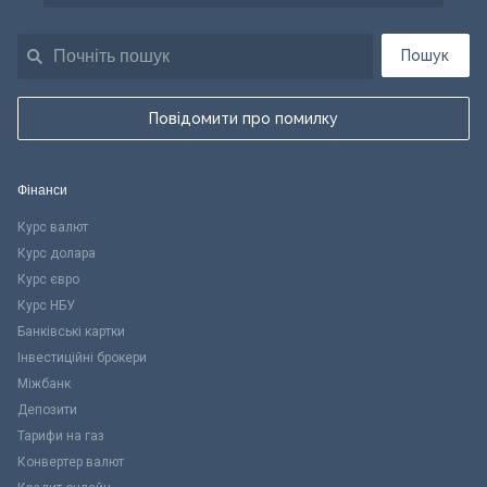
Пошук
Повідомити про помилку
Фінанси
Курс валют
Курс долара
Курс євро
Курс НБУ
Банківські картки
Інвестиційні брокери
Міжбанк
Депозити
Тарифи на газ
Конвертер валют