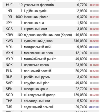
HUF
10
угорських форинтів
6,7700
-0.0100
INR
1
індійська рупія
2,9300
0.0000
IRR
1000
іранських ріалів
6,3700
-0.0100
JPY
1
японська єна
1,5100
0.0000
KGS
1
киргизький сом
3,0600
-0.0200
KRW
100
піденно-корейських вон (Корея)
16,8500
-0.0800
KWD
1
кувейтський динар
616,0600
-0.8200
MDL
1
молдовський лей
9,9800
+0.0300
MXN
1
мексиканське песо
12,1400
0.0000
MYR
1
малайзійський рингіт
49,8000
-0.0800
NOK
1
норвезька крона
23,9100
-0.1600
PLN
1
польський злотий
50,2300
-0.3700
RUB
1
російський рубль
3,4200
-0.0600
SAR
1
саудівський ріал
49,6100
0.0000
SEK
1
шведська крона
22,7200
-0.2000
SGD
1
сінгапурський долар
139,0500
-0.5700
THB
1
таїландський бат
5,5200
-0.0100
TJS
1
таджицький сомоні
29,7400
+0.0100