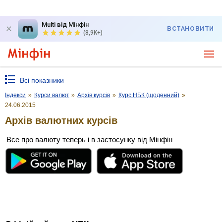
Multi від Мінфін
ВСТАНОВИТИ
(8,9K+)
Всі показники
Індекси
»
Курси валют
»
Архів курсів
»
Курс НБК (щоденний)
»
24.06.2015
Архів валютних курсів
Все про валюту теперь і в застосунку від Мінфін