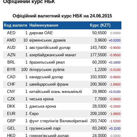
Офіційний курс НБК
Офіційний валютний курс НБК на 24.06.2015
Код валюти
Найменування
Курс (KZT)
AED
1
дирхам ОАЕ
50,6500
0.0000
AMD
10
вiрменських драмів
3,9600
+0.0200
AUD
1
австралійський долар
143,7400
-0.9000
AZN
1
азербайджанський манат
177,5500
-0.9500
BRL
1
бразильський реал
60,2000
+0.1600
BYR
100
білоруських рублів
1,2200
-0.0100
CAD
1
канадський долар
150,9300
-0.8600
CHF
1
швейцарський франк
200,3600
-1.8900
CNY
1
китайський юань женьмiньбi
29,9800
+0.0100
CZK
1
чеська крона
7,7000
-0.0600
DKK
1
данська крона
28,0300
-0.2500
EUR
1
Євро
209,1000
-1.8800
GBP
1
фунт стерлінгів Велико­британії
293,7400
-1.5200
GEL
1
грузинський ларі
83,2400
+0.1100
HKD
1
гонконгівський долар
24,0000
0.0000