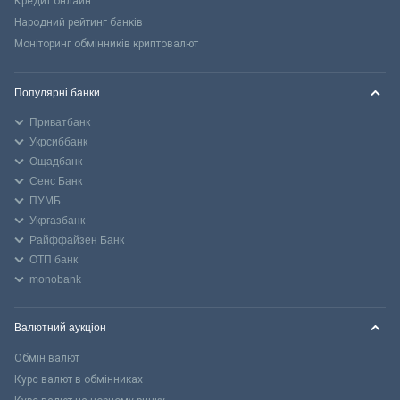
Кредит онлайн
Народний рейтинг банків
Моніторинг обмінників криптовалют
Популярні банки
Приватбанк
Укрсиббанк
Ощадбанк
Сенс Банк
ПУМБ
Укргазбанк
Райффайзен Банк
ОТП банк
monobank
Валютний аукціон
Обмін валют
Курс валют в обмінниках