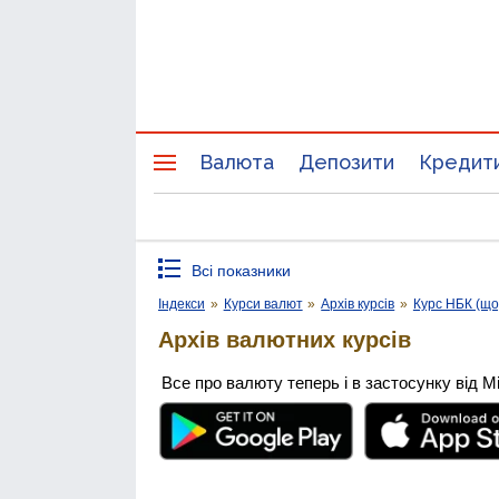
Валюта
Депозити
Кредит
Всі показники
Індекси
»
Курси валют
»
Архів курсів
»
Курс НБК (щ
Архів валютних курсів
Все про валюту теперь і в застосунку від М