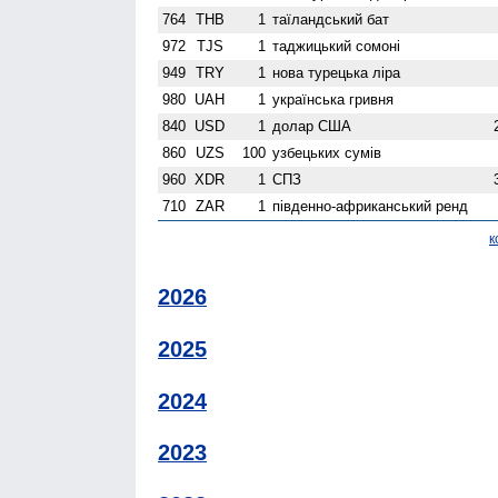
764
THB
1
таїландський бат
972
TJS
1
таджицький сомоні
949
TRY
1
нова турецька ліра
980
UAH
1
українська гривня
840
USD
1
долар США
860
UZS
100
узбецьких сумів
960
XDR
1
СПЗ
710
ZAR
1
південно-африканський ренд
к
2026
2025
2024
2023