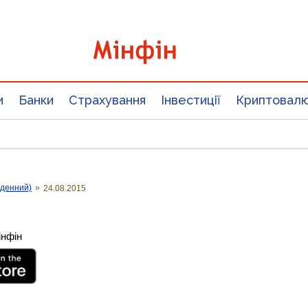
и
Банки
Страхування
Інвестиції
Криптовал
оденний)
»
24.08.2015
інфін