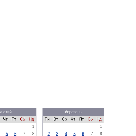
лютий
березень
Чт
Пт
Сб
Нд
Пн
Вт
Ср
Чт
Пт
Сб
Нд
1
1
5
6
7
8
2
3
4
5
6
7
8