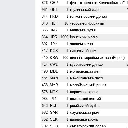
826
GBP
1
фунт стерлінгів Велико­британії
981
GEL
1
грузинський ларі
344
HKD
1
гонконгівський долар
348
HUF
10
угорських форинтів
356
INR
1
індійська рупія
364
IRR
1000
іранських ріалів
392
JPY
1
японська єна
417
KGS
1
киргизький сом
410
KRW
100
піденно-корейських вон (Корея)
414
KWD
1
кувейтський динар
498
MDL
1
молдовський лей
484
MXN
1
мексиканське песо
458
MYR
1
малайзійський рингіт
578
NOK
1
норвезька крона
985
PLN
1
польський злотий
643
RUB
1
російський рубль
682
SAR
1
саудівський ріал
752
SEK
1
шведська крона
702
SGD
1
сінгапурський долар