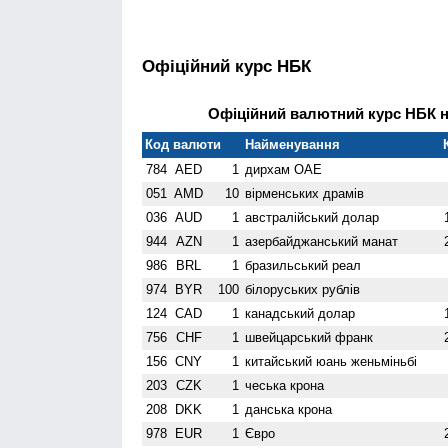
Офіційний курс НБК
Офіційний валютний курс НБК на
Код валюти
Найменування
784
AED
1
дирхам ОАЕ
051
AMD
10
вiрменських драмів
036
AUD
1
австралійський долар
944
AZN
1
азербайджанський манат
986
BRL
1
бразильський реал
974
BYR
100
білоруських рублів
124
CAD
1
канадський долар
756
CHF
1
швейцарський франк
156
CNY
1
китайський юань женьмiньбi
203
CZK
1
чеська крона
208
DKK
1
данська крона
978
EUR
1
Євро