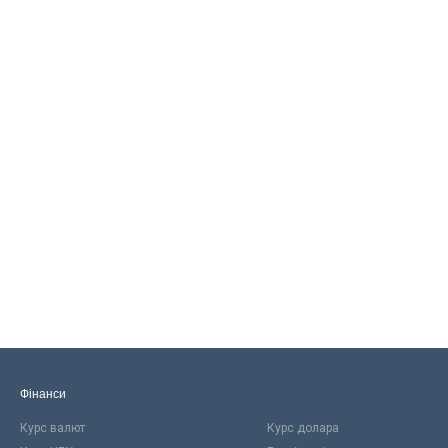
Фінанси
Курс валют
Курс долара