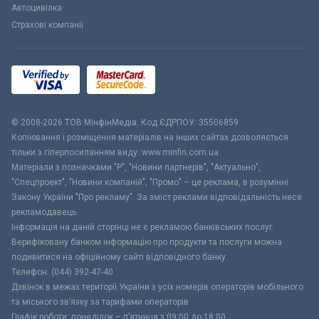
Автоцивілка
Страхові компанії
© 2008-2026 ТОВ МiнфiнМедiа. Код ЄДРПОУ: 35506859
Копіювання і розміщення матеріалів на інших сайтах дозволяється
тільки з гіперпосиланням виду: www.minfin.com.ua
Матеріали з позначками "Р", "Новини партнерів", "Актуально",
"Спецпроект", "Новини компаній", "Промо" – це реклама, в розумінні
Закону України "Про рекламу". За зміст реклами відповідальність несе
рекламодавець.
Інформація на даній сторінці не є рекламою банківських послуг.
Верифіковану банком інформацію про продукти та послуги можна
подивитися на офіційному сайті відповідного банку.
Телефон: (044) 392-47-40
Дзвінок в межах території України з усіх номерів операторів мобільного
та міського зв’язку за тарифами операторів
Графік роботи: понеділок – п’ятниця з 09:00 до 18:00