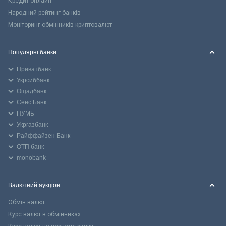
Кредит онлайн
Народний рейтинг банків
Моніторинг обмінників криптовалют
Популярні банки
Приватбанк
Укрсиббанк
Ощадбанк
Сенс Банк
ПУМБ
Укргазбанк
Райффайзен Банк
ОТП банк
monobank
Валютний аукціон
Обмін валют
Курс валют в обмінниках