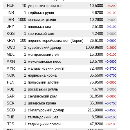
HUF
10
угорських форинтів
10,5000
-0.0200
INR
1
індійська рупія
4,6200
-0.0100
IRR
1000
іранських ріалів
10,2800
0.0000
JPY
1
японська єна
2,5100
+0.0100
KGS
1
киргизький сом
4,2400
0.0000
KRW
100
піденно-корейських вон (Корея)
26,6100
+0.0900
KWD
1
кувейтський динар
1009,9600
-2.2600
MDL
1
молдовський лей
15,3300
-0.0100
MXN
1
мексиканське песо
18,5700
+0.0600
MYR
1
малайзійський рингіт
72,4000
+0.9700
NOK
1
норвезька крона
35,5500
+0.0700
PLN
1
польський злотий
76,9500
-0.0900
RUB
1
російський рубль
4,6700
0.0000
SAR
1
саудівський ріал
81,8500
-0.0600
SEK
1
шведська крона
35,3000
+0.0700
SGD
1
сінгапурський долар
216,9900
+0.4500
THB
1
таїландський бат
8,5800
+0.0100
TJS
1
таджицький сомоні
47,8200
-0.0100