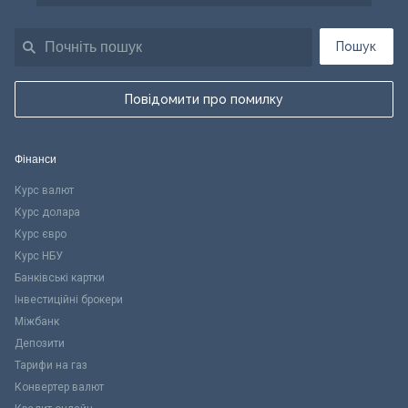
Пошук
Повідомити про помилку
Фінанси
Курс валют
Курс долара
Курс євро
Курс НБУ
Банківські картки
Інвестиційні брокери
Міжбанк
Депозити
Тарифи на газ
Конвертер валют