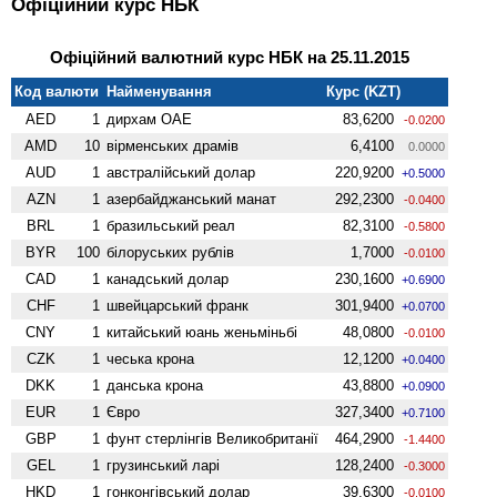
Офіційний курс НБК
Офіційний валютний курс НБК на 25.11.2015
Код валюти
Найменування
Курс (KZT)
AED
1
дирхам ОАЕ
83,6200
-0.0200
AMD
10
вiрменських драмів
6,4100
0.0000
AUD
1
австралійський долар
220,9200
+0.5000
AZN
1
азербайджанський манат
292,2300
-0.0400
BRL
1
бразильський реал
82,3100
-0.5800
BYR
100
білоруських рублів
1,7000
-0.0100
CAD
1
канадський долар
230,1600
+0.6900
CHF
1
швейцарський франк
301,9400
+0.0700
CNY
1
китайський юань женьмiньбi
48,0800
-0.0100
CZK
1
чеська крона
12,1200
+0.0400
DKK
1
данська крона
43,8800
+0.0900
EUR
1
Євро
327,3400
+0.7100
GBP
1
фунт стерлінгів Велико­британії
464,2900
-1.4400
GEL
1
грузинський ларі
128,2400
-0.3000
HKD
1
гонконгівський долар
39,6300
-0.0100