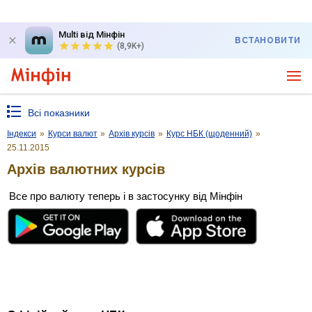
Multi від Мінфін
ВСТАНОВИТИ
(8,9K+)
Всі показники
Індекси
»
Курси валют
»
Архів курсів
»
Курс НБК (щоденний)
»
25.11.2015
Архів валютних курсів
Все про валюту теперь і в застосунку від Мінфін