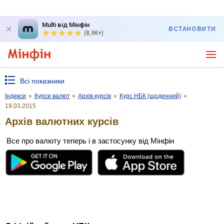
Multi від Мінфін
ВСТАНОВИТИ
(8,9K+)
Всі показники
Індекси
»
Курси валют
»
Архів курсів
»
Курс НБК (щоденний)
»
19.03.2015
Архів валютних курсів
Все про валюту теперь і в застосунку від Мінфін