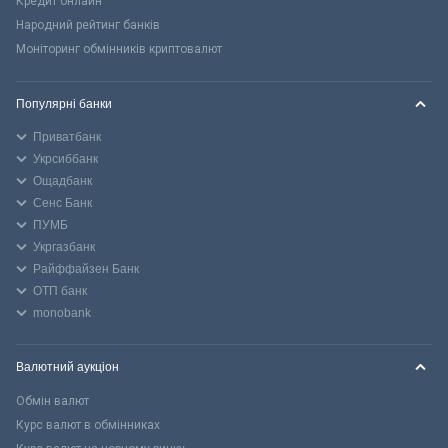
Кредит онлайн
Народний рейтинг банків
Моніторинг обмінників криптовалют
Популярні банки
Приватбанк
Укрсиббанк
Ощадбанк
Сенс Банк
ПУМБ
Укргазбанк
Райффайзен Банк
ОТП банк
monobank
Валютний аукціон
Обмін валют
Курс валют в обмінниках