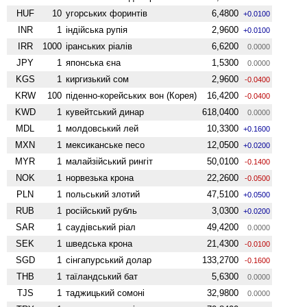
HUF
10
угорських форинтів
6,4800
+0.0100
INR
1
індійська рупія
2,9600
+0.0100
IRR
1000
іранських ріалів
6,6200
0.0000
JPY
1
японська єна
1,5300
0.0000
KGS
1
киргизький сом
2,9600
-0.0400
KRW
100
піденно-корейських вон (Корея)
16,4200
-0.0400
KWD
1
кувейтський динар
618,0400
0.0000
MDL
1
молдовський лей
10,3300
+0.1600
MXN
1
мексиканське песо
12,0500
+0.0200
MYR
1
малайзійський рингіт
50,0100
-0.1400
NOK
1
норвезька крона
22,2600
-0.0500
PLN
1
польський злотий
47,5100
+0.0500
RUB
1
російський рубль
3,0300
+0.0200
SAR
1
саудівський ріал
49,4200
0.0000
SEK
1
шведська крона
21,4300
-0.0100
SGD
1
сінгапурський долар
133,2700
-0.1600
THB
1
таїландський бат
5,6300
0.0000
TJS
1
таджицький сомоні
32,9800
0.0000