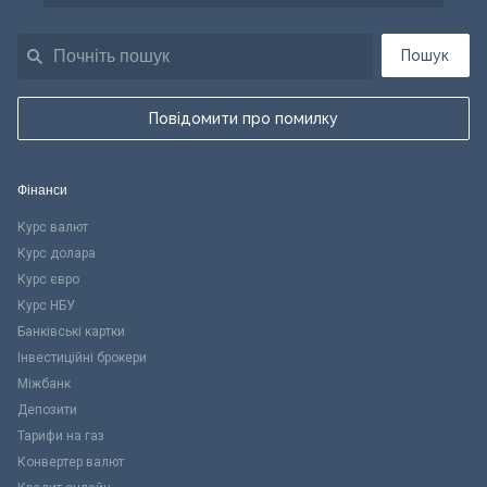
Пошук
Повідомити про помилку
Фінанси
Курс валют
Курс долара
Курс євро
Курс НБУ
Банківські картки
Інвестиційні брокери
Міжбанк
Депозити
Тарифи на газ
Конвертер валют