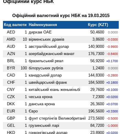
Офіційний курс НБК
Офіційний валютний курс НБК на 19.03.2015
Код валюти
Найменування
Курс (KZT)
AED
1
дирхам ОАЕ
50,4600
0.0000
AMD
10
вiрменських драмів
3,8600
-0.0300
AUD
1
австралійський долар
140,9000
-0.9900
AZN
1
азербайджанський манат
176,7300
-0.8400
BRL
1
бразильський реал
56,9200
+0.1700
BYR
100
білоруських рублів
1,2400
0.0000
CAD
1
канадський долар
144,8300
-0.2800
CHF
1
швейцарський франк
184,5000
+0.1800
CNY
1
китайський юань женьмiньбi
29,7600
+0.1000
CZK
1
чеська крона
7,2300
+0.0200
DKK
1
данська крона
26,3600
+0.0700
EUR
1
Євро
196,5600
+0.3300
GBP
1
фунт стерлінгів Велико­британії
273,5600
-0.5000
GEL
1
грузинський ларі
84,7200
-1.0000
HKD
1
гонконгівський долар
23,8900
+0.0200