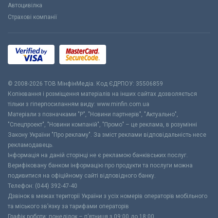
Автоцивілка
Страхові компанії
© 2008-2026 ТОВ МiнфiнМедiа. Код ЄДРПОУ: 35506859
Копіювання і розміщення матеріалів на інших сайтах дозволяється
тільки з гіперпосиланням виду: www.minfin.com.ua
Матеріали з позначками "Р", "Новини партнерів", "Актуально",
"Спецпроект", "Новини компаній", "Промо" – це реклама, в розумінні
Закону України "Про рекламу". За зміст реклами відповідальність несе
рекламодавець.
Інформація на даній сторінці не є рекламою банківських послуг.
Верифіковану банком інформацію про продукти та послуги можна
подивитися на офіційному сайті відповідного банку.
Телефон: (044) 392-47-40
Дзвінок в межах території України з усіх номерів операторів мобільного
та міського зв’язку за тарифами операторів
Графік роботи: понеділок – п’ятниця з 09:00 до 18:00