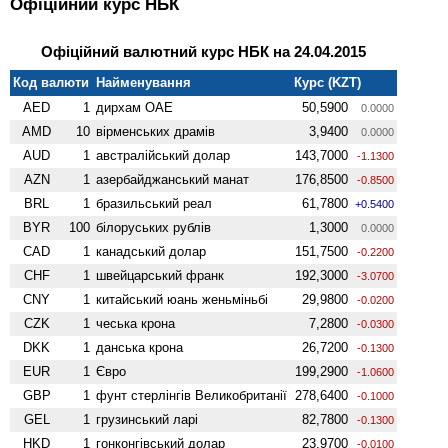
Офіційний курс НБК
Офіційний валютний курс НБК на 24.04.2015
Код валюти
Найменування
Курс (KZT)
AED
1
дирхам ОАЕ
50,5900
0.0000
AMD
10
вiрменських драмів
3,9400
0.0000
AUD
1
австралійський долар
143,7000
-1.1300
AZN
1
азербайджанський манат
176,8500
-0.8500
BRL
1
бразильський реал
61,7800
+0.5400
BYR
100
білоруських рублів
1,3000
0.0000
CAD
1
канадський долар
151,7500
-0.2200
CHF
1
швейцарський франк
192,3000
-3.0700
CNY
1
китайський юань женьмiньбi
29,9800
-0.0200
CZK
1
чеська крона
7,2800
-0.0300
DKK
1
данська крона
26,7200
-0.1300
EUR
1
Євро
199,2900
-1.0600
GBP
1
фунт стерлінгів Велико­британії
278,6400
-0.1000
GEL
1
грузинський ларі
82,7800
-0.1300
HKD
1
гонконгівський долар
23,9700
-0.0100