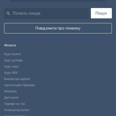
Пошук
Повідомити про помилку
Фінанси
Курс валют
Курс долара
Курс євро
Курс НБУ
Банківські картки
Інвестиційні брокери
Міжбанк
Депозити
Тарифи на газ
Конвертер валют