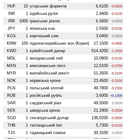
HUF
10
угорських форинтів
6,6100
-0.0600
INR
1
індійська рупія
2,9400
-0.0100
IRR
1000
іранських ріалів
6,5600
0.0000
JPY
1
японська єна
1,5500
-0.0100
KGS
1
киргизький сом
3,0400
0.0000
KRW
100
піденно-корейських вон (Корея)
17,1500
-0.0900
KWD
1
кувейтський динар
614,4200
-1.2200
MDL
1
молдовський лей
10,0800
-0.0100
MXN
1
мексиканське песо
12,0100
-0.0700
MYR
1
малайзійський рингіт
51,2600
-0.2100
NOK
1
норвезька крона
23,4500
-0.3100
PLN
1
польський злотий
49,7800
-0.2300
RUB
1
російський рубль
3,6000
+0.1300
SAR
1
саудівський ріал
49,5500
0.0000
SEK
1
шведська крона
21,2900
-0.2500
SGD
1
сінгапурський долар
138,0200
-0.0600
THB
1
таїландський бат
5,7300
-0.0100
TJS
1
таджицький сомоні
30,3100
0.0000