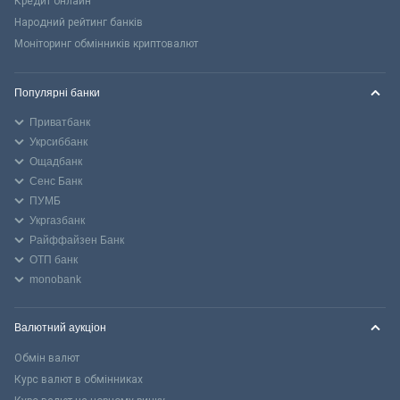
Кредит онлайн
Народний рейтинг банків
Моніторинг обмінників криптовалют
Популярні банки
Приватбанк
Укрсиббанк
Ощадбанк
Сенс Банк
ПУМБ
Укргазбанк
Райффайзен Банк
ОТП банк
monobank
Валютний аукціон
Обмін валют
Курс валют в обмінниках