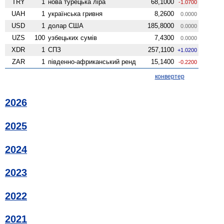
TRY
1
нова турецька ліра
68,1000
-1.0700
UAH
1
українська гривня
8,2600
0.0000
USD
1
долар США
185,8000
0.0000
UZS
100
узбецьких сумів
7,4300
0.0000
XDR
1
СПЗ
257,1100
+1.0200
ZAR
1
південно-африканський ренд
15,1400
-0.2200
конвертер
2026
2025
2024
2023
2022
2021