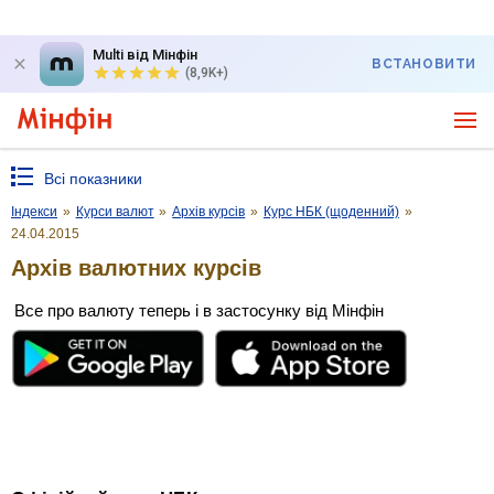
Multi від Мінфін
ВСТАНОВИТИ
(8,9K+)
Всі показники
Індекси
»
Курси валют
»
Архів курсів
»
Курс НБК (щоденний)
»
24.04.2015
Архів валютних курсів
Все про валюту теперь і в застосунку від Мінфін