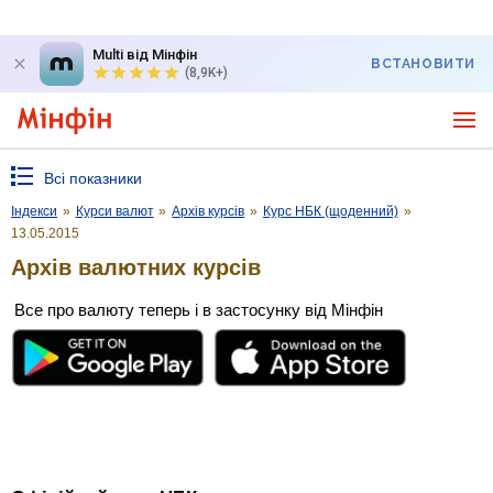
Multi від Мінфін
ВСТАНОВИТИ
(8,9K+)
Всі показники
Індекси
»
Курси валют
»
Архів курсів
»
Курс НБК (щоденний)
»
13.05.2015
Архів валютних курсів
Все про валюту теперь і в застосунку від Мінфін