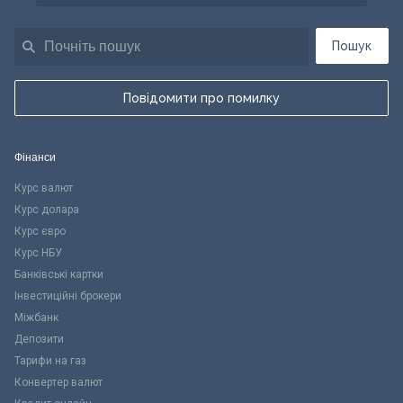
Пошук
Повідомити про помилку
Фінанси
Курс валют
Курс долара
Курс євро
Курс НБУ
Банківські картки
Інвестиційні брокери
Міжбанк
Депозити
Тарифи на газ
Конвертер валют