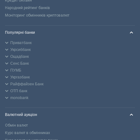
Кредит онлайн
Народний рейтинг банків
Моніторинг обмінників криптовалют
Популярні банки
Приватбанк
Укрсиббанк
Ощадбанк
Сенс Банк
ПУМБ
Укргазбанк
Райффайзен Банк
ОТП банк
monobank
Валютний аукціон
Обмін валют
Курс валют в обмінниках