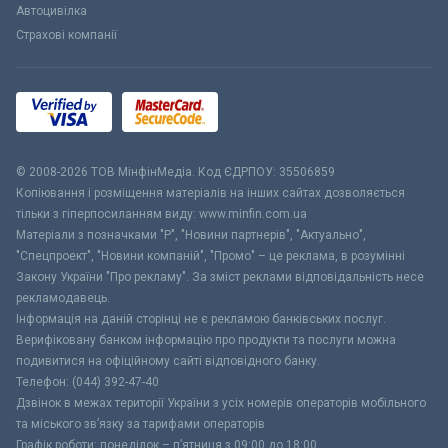
Автоцивілка
Страхові компанії
© 2008-2026 ТОВ МiнфiнМедiа. Код ЄДРПОУ: 35506859
Копіювання і розміщення матеріалів на інших сайтах дозволяється
тільки з гіперпосиланням виду: www.minfin.com.ua
Матеріали з позначками "Р", "Новини партнерів", "Актуально",
"Спецпроект", "Новини компаній", "Промо" – це реклама, в розумінні
Закону України "Про рекламу". За зміст реклами відповідальність несе
рекламодавець.
Інформація на даній сторінці не є рекламою банківських послуг.
Верифіковану банком інформацію про продукти та послуги можна
подивитися на офіційному сайті відповідного банку.
Телефон: (044) 392-47-40
Дзвінок в межах території України з усіх номерів операторів мобільного
та міського зв’язку за тарифами операторів
Графік роботи: понеділок – п’ятниця з 09:00 до 18:00