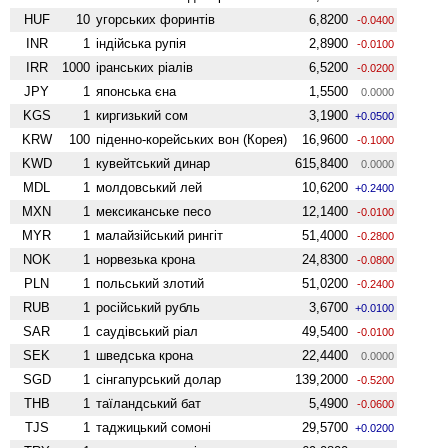
HUF
10
угорських форинтів
6,8200
-0.0400
INR
1
індійська рупія
2,8900
-0.0100
IRR
1000
іранських ріалів
6,5200
-0.0200
JPY
1
японська єна
1,5500
0.0000
KGS
1
киргизький сом
3,1900
+0.0500
KRW
100
піденно-корейських вон (Корея)
16,9600
-0.1000
KWD
1
кувейтський динар
615,8400
0.0000
MDL
1
молдовський лей
10,6200
+0.2400
MXN
1
мексиканське песо
12,1400
-0.0100
MYR
1
малайзійський рингіт
51,4000
-0.2800
NOK
1
норвезька крона
24,8300
-0.0800
PLN
1
польський злотий
51,0200
-0.2400
RUB
1
російський рубль
3,6700
+0.0100
SAR
1
саудівський ріал
49,5400
-0.0100
SEK
1
шведська крона
22,4400
0.0000
SGD
1
сінгапурський долар
139,2000
-0.5200
THB
1
таїландський бат
5,4900
-0.0600
TJS
1
таджицький сомоні
29,5700
+0.0200