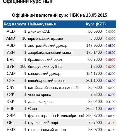
Офіційний курс НБК
Офіційний валютний курс НБК на 13.05.2015
Код валюти
Найменування
Курс (KZT)
AED
1
дирхам ОАЕ
50,5900
0.0000
AMD
10
вiрменських драмів
3,8800
0.0000
AUD
1
австралійський долар
147,9500
+0.9500
AZN
1
азербайджанський манат
178,1400
+0.8800
BRL
1
бразильський реал
60,7800
-0.6900
BYR
100
білоруських рублів
1,2900
-0.0200
CAD
1
канадський долар
154,1700
+0.6200
CHF
1
швейцарський франк
201,1000
+0.0600
CNY
1
китайський юань женьмiньбi
29,9300
0.0000
CZK
1
чеська крона
7,6300
+0.0200
DKK
1
данська крона
28,0400
+0.1100
EUR
1
Євро
209,2100
+0.8000
GBP
1
фунт стерлінгів Велико­британії
290,8700
+4.0900
GEL
1
грузинський ларі
79,7900
-0.3100
HKD
1
гонконгівський долар
23,9700
+0.0100