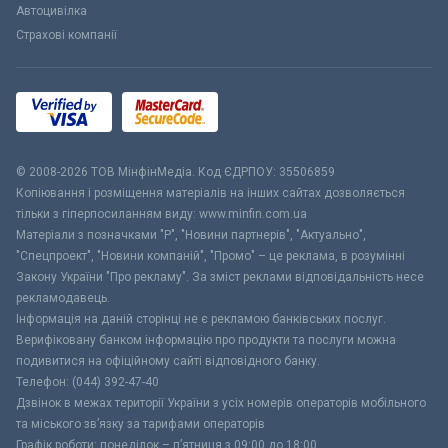
Автоцивілка
Страхові компанії
© 2008-2026 ТОВ МiнфiнМедiа. Код ЄДРПОУ: 35506859
Копіювання і розміщення матеріалів на інших сайтах дозволяється
тільки з гіперпосиланням виду: www.minfin.com.ua
Матеріали з позначками "Р", "Новини партнерів", "Актуально",
"Спецпроект", "Новини компаній", "Промо" – це реклама, в розумінні
Закону України "Про рекламу". За зміст реклами відповідальність несе
рекламодавець.
Інформація на даній сторінці не є рекламою банківських послуг.
Верифіковану банком інформацію про продукти та послуги можна
подивитися на офіційному сайті відповідного банку.
Телефон: (044) 392-47-40
Дзвінок в межах території України з усіх номерів операторів мобільного
та міського зв’язку за тарифами операторів
Графік роботи: понеділок – п’ятниця з 09:00 до 18:00