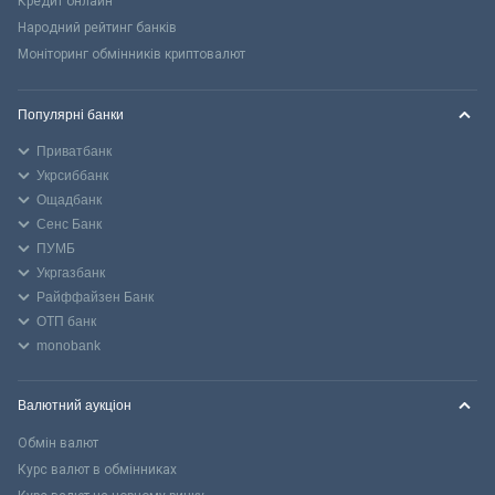
Кредит онлайн
Народний рейтинг банків
Моніторинг обмінників криптовалют
Популярні банки
Приватбанк
Укрсиббанк
Ощадбанк
Сенс Банк
ПУМБ
Укргазбанк
Райффайзен Банк
ОТП банк
monobank
Валютний аукціон
Обмін валют
Курс валют в обмінниках