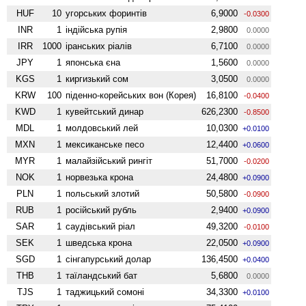
HUF
10
угорських форинтів
6,9000
-0.0300
INR
1
індійська рупія
2,9800
0.0000
IRR
1000
іранських ріалів
6,7100
0.0000
JPY
1
японська єна
1,5600
0.0000
KGS
1
киргизький сом
3,0500
0.0000
KRW
100
піденно-корейських вон (Корея)
16,8100
-0.0400
KWD
1
кувейтський динар
626,2300
-0.8500
MDL
1
молдовський лей
10,0300
+0.0100
MXN
1
мексиканське песо
12,4400
+0.0600
MYR
1
малайзійський рингіт
51,7000
-0.0200
NOK
1
норвезька крона
24,4800
+0.0900
PLN
1
польський злотий
50,5800
-0.0900
RUB
1
російський рубль
2,9400
+0.0900
SAR
1
саудівський ріал
49,3200
-0.0100
SEK
1
шведська крона
22,0500
+0.0900
SGD
1
сінгапурський долар
136,4500
+0.0400
THB
1
таїландський бат
5,6800
0.0000
TJS
1
таджицький сомоні
34,3300
+0.0100