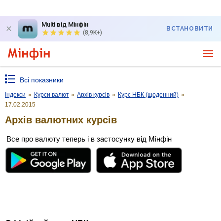
Multi від Мінфін
ВСТАНОВИТИ
(8,9K+)
Всі показники
Індекси
»
Курси валют
»
Архів курсів
»
Курс НБК (щоденний)
»
17.02.2015
Архів валютних курсів
Все про валюту теперь і в застосунку від Мінфін