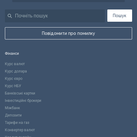
Пошук
Повідомити про помилку
Фінанси
Курс валют
Курс долара
Курс євро
Курс НБУ
Банківські картки
Інвестиційні брокери
Міжбанк
Депозити
Тарифи на газ
Конвертер валют