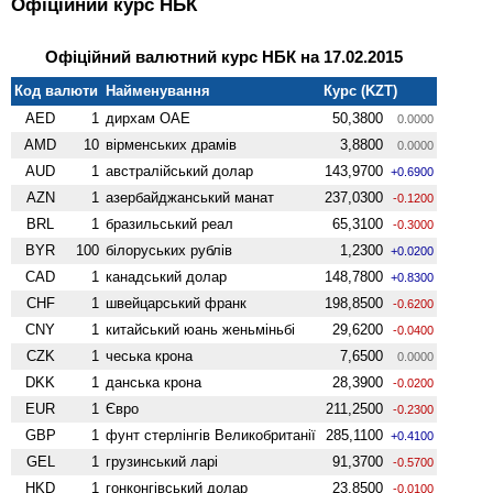
Офіційний курс НБК
Офіційний валютний курс НБК на 17.02.2015
Код валюти
Найменування
Курс (KZT)
AED
1
дирхам ОАЕ
50,3800
0.0000
AMD
10
вiрменських драмів
3,8800
0.0000
AUD
1
австралійський долар
143,9700
+0.6900
AZN
1
азербайджанський манат
237,0300
-0.1200
BRL
1
бразильський реал
65,3100
-0.3000
BYR
100
білоруських рублів
1,2300
+0.0200
CAD
1
канадський долар
148,7800
+0.8300
CHF
1
швейцарський франк
198,8500
-0.6200
CNY
1
китайський юань женьмiньбi
29,6200
-0.0400
CZK
1
чеська крона
7,6500
0.0000
DKK
1
данська крона
28,3900
-0.0200
EUR
1
Євро
211,2500
-0.2300
GBP
1
фунт стерлінгів Велико­британії
285,1100
+0.4100
GEL
1
грузинський ларі
91,3700
-0.5700
HKD
1
гонконгівський долар
23,8500
-0.0100