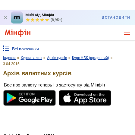
Multi від Мінфін
ВСТАНОВИТИ
(8,9K+)
Всі показники
Індекси
»
Курси валют
»
Архів курсів
»
Курс НБК (щоденний)
»
3.04.2015
Архів валютних курсів
Все про валюту теперь і в застосунку від Мінфін