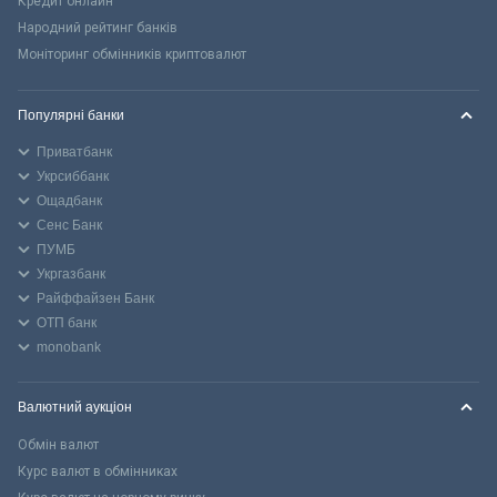
Кредит онлайн
Народний рейтинг банків
Моніторинг обмінників криптовалют
Популярні банки
Приватбанк
Укрсиббанк
Ощадбанк
Сенс Банк
ПУМБ
Укргазбанк
Райффайзен Банк
ОТП банк
monobank
Валютний аукціон
Обмін валют
Курс валют в обмінниках