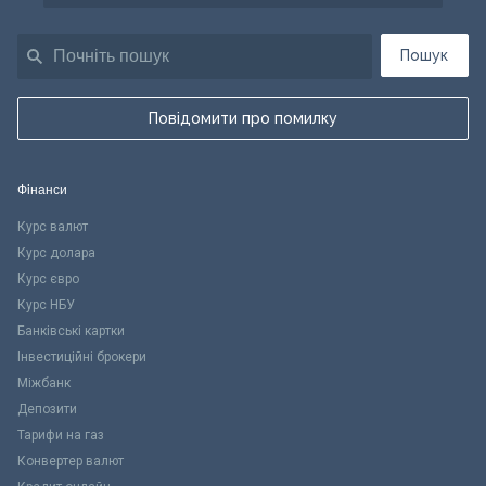
Пошук
Повідомити про помилку
Фінанси
Курс валют
Курс долара
Курс євро
Курс НБУ
Банківські картки
Інвестиційні брокери
Міжбанк
Депозити
Тарифи на газ
Конвертер валют