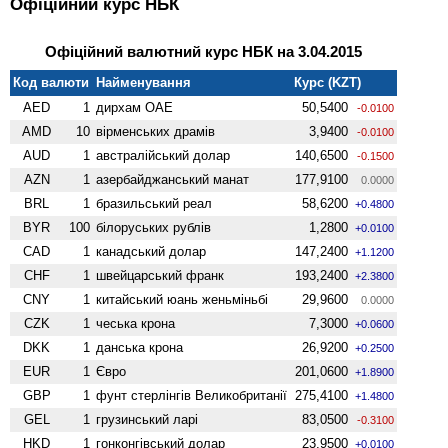
Офіційний курс НБК
Офіційний валютний курс НБК на 3.04.2015
Код валюти
Найменування
Курс (KZT)
AED
1
дирхам ОАЕ
50,5400
-0.0100
AMD
10
вiрменських драмів
3,9400
-0.0100
AUD
1
австралійський долар
140,6500
-0.1500
AZN
1
азербайджанський манат
177,9100
0.0000
BRL
1
бразильський реал
58,6200
+0.4800
BYR
100
білоруських рублів
1,2800
+0.0100
CAD
1
канадський долар
147,2400
+1.1200
CHF
1
швейцарський франк
193,2400
+2.3800
CNY
1
китайський юань женьмiньбi
29,9600
0.0000
CZK
1
чеська крона
7,3000
+0.0600
DKK
1
данська крона
26,9200
+0.2500
EUR
1
Євро
201,0600
+1.8900
GBP
1
фунт стерлінгів Велико­британії
275,4100
+1.4800
GEL
1
грузинський ларі
83,0500
-0.3100
HKD
1
гонконгівський долар
23,9500
+0.0100