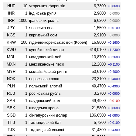
HUF
10
угорських форинтів
6,7300
+0.0600
INR
1
індійська рупія
2,9800
0.0000
IRR
1000
іранських ріалів
6,6200
0.0000
JPY
1
японська єна
1,5500
+0.0100
KGS
1
киргизький сом
2,9100
0.0000
KRW
100
піденно-корейських вон (Корея)
16,9800
+0.1600
KWD
1
кувейтський динар
618,0100
+1.2300
MDL
1
молдовський лей
10,8700
+0.2600
MXN
1
мексиканське песо
12,2600
+0.1100
MYR
1
малайзійський рингіт
50,6100
+0.4000
NOK
1
норвезька крона
23,3100
+0.4000
PLN
1
польський злотий
49,4700
+0.4900
RUB
1
російський рубль
3,2700
+0.0900
SAR
1
саудівський ріал
49,4900
-0.0100
SEK
1
шведська крона
21,5800
+0.0600
SGD
1
сінгапурський долар
136,6500
+1.0800
THB
1
таїландський бат
5,7200
+0.0100
TJS
1
таджицький сомоні
31,4800
+0.4300