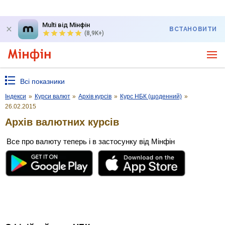
Multi від Мінфін
ВСТАНОВИТИ
(8,9K+)
Всі показники
Індекси
»
Курси валют
»
Архів курсів
»
Курс НБК (щоденний)
»
26.02.2015
Архів валютних курсів
Все про валюту теперь і в застосунку від Мінфін