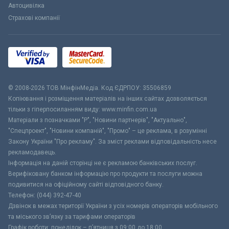
Автоцивілка
Страхові компанії
© 2008-2026 ТОВ МiнфiнМедiа. Код ЄДРПОУ: 35506859
Копіювання і розміщення матеріалів на інших сайтах дозволяється
тільки з гіперпосиланням виду: www.minfin.com.ua
Матеріали з позначками "Р", "Новини партнерів", "Актуально",
"Спецпроект", "Новини компаній", "Промо" – це реклама, в розумінні
Закону України "Про рекламу". За зміст реклами відповідальність несе
рекламодавець.
Інформація на даній сторінці не є рекламою банківських послуг.
Верифіковану банком інформацію про продукти та послуги можна
подивитися на офіційному сайті відповідного банку.
Телефон: (044) 392-47-40
Дзвінок в межах території України з усіх номерів операторів мобільного
та міського зв’язку за тарифами операторів
Графік роботи: понеділок – п’ятниця з 09:00 до 18:00