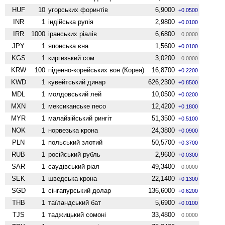
HUF
10
угорських форинтів
6,9000
+0.0500
INR
1
індійська рупія
2,9800
+0.0100
IRR
1000
іранських ріалів
6,6800
0.0000
JPY
1
японська єна
1,5600
+0.0100
KGS
1
киргизький сом
3,0200
0.0000
KRW
100
піденно-корейських вон (Корея)
16,8700
+0.2200
KWD
1
кувейтський динар
626,2300
+0.8500
MDL
1
молдовський лей
10,0500
+0.0200
MXN
1
мексиканське песо
12,4200
+0.1800
MYR
1
малайзійський рингіт
51,3500
+0.5100
NOK
1
норвезька крона
24,3800
+0.0900
PLN
1
польський злотий
50,5700
+0.3700
RUB
1
російський рубль
2,9600
+0.0300
SAR
1
саудівський ріал
49,3400
0.0000
SEK
1
шведська крона
22,1400
+0.1300
SGD
1
сінгапурський долар
136,6000
+0.6200
THB
1
таїландський бат
5,6900
+0.0100
TJS
1
таджицький сомоні
33,4800
0.0000