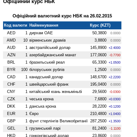
Офіційний курс НБК
Офіційний валютний курс НБК на 26.02.2015
Код валюти
Найменування
Курс (KZT)
AED
1
дирхам ОАЕ
50,3800
0.0000
AMD
10
вiрменських драмів
3,8800
0.0000
AUD
1
австралійський долар
145,8900
+2.4000
AZN
1
азербайджанський манат
177,0600
-0.7700
BRL
1
бразильський реал
65,3300
+1.0500
BYR
100
білоруських рублів
1,2500
0.0000
CAD
1
канадський долар
148,6700
+2.2200
CHF
1
швейцарський франк
195,0400
0.0000
CNY
1
китайський юань женьмiньбi
29,5600
-0.0300
CZK
1
чеська крона
7,6800
+0.0300
DKK
1
данська крона
28,2200
+0.1200
EUR
1
Євро
210,4800
+1.0400
GBP
1
фунт стерлінгів Велико­британії
287,2500
+1.3500
GEL
1
грузинський ларі
81,2400
-1.1100
HKD
1
гонконгівський долар
23,8600
0.0000