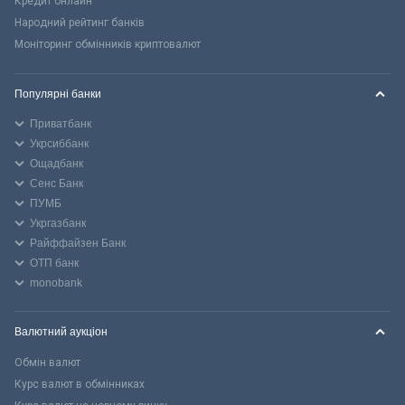
Кредит онлайн
Народний рейтинг банків
Моніторинг обмінників криптовалют
Популярні банки
Приватбанк
Укрсиббанк
Ощадбанк
Сенс Банк
ПУМБ
Укргазбанк
Райффайзен Банк
ОТП банк
monobank
Валютний аукціон
Обмін валют
Курс валют в обмінниках