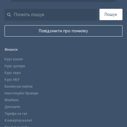
Пошук
Повідомити про помилку
Фінанси
Курс валют
Курс долара
Курс євро
Курс НБУ
Банківські картки
Інвестиційні брокери
Міжбанк
Депозити
Тарифи на газ
Конвертер валют