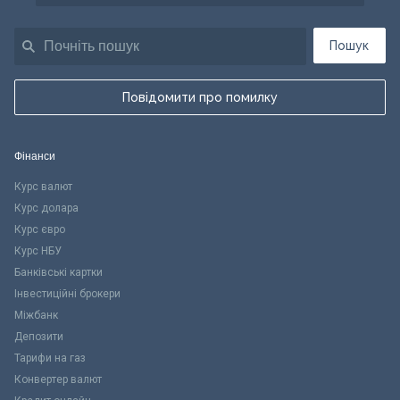
Пошук
Повідомити про помилку
Фінанси
Курс валют
Курс долара
Курс євро
Курс НБУ
Банківські картки
Інвестиційні брокери
Міжбанк
Депозити
Тарифи на газ
Конвертер валют