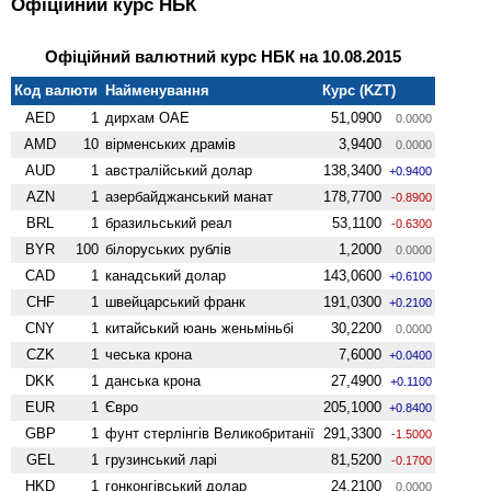
Офіційний курс НБК
Офіційний валютний курс НБК на 10.08.2015
Код валюти
Найменування
Курс (KZT)
AED
1
дирхам ОАЕ
51,0900
0.0000
AMD
10
вiрменських драмів
3,9400
0.0000
AUD
1
австралійський долар
138,3400
+0.9400
AZN
1
азербайджанський манат
178,7700
-0.8900
BRL
1
бразильський реал
53,1100
-0.6300
BYR
100
білоруських рублів
1,2000
0.0000
CAD
1
канадський долар
143,0600
+0.6100
CHF
1
швейцарський франк
191,0300
+0.2100
CNY
1
китайський юань женьмiньбi
30,2200
0.0000
CZK
1
чеська крона
7,6000
+0.0400
DKK
1
данська крона
27,4900
+0.1100
EUR
1
Євро
205,1000
+0.8400
GBP
1
фунт стерлінгів Велико­британії
291,3300
-1.5000
GEL
1
грузинський ларі
81,5200
-0.1700
HKD
1
гонконгівський долар
24,2100
0.0000