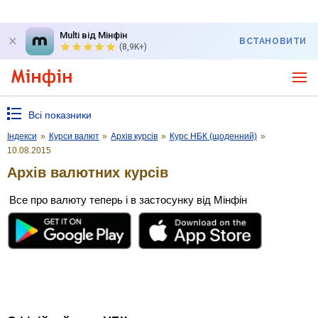
Multi від Мінфін
ВСТАНОВИТИ
(8,9K+)
Всі показники
Індекси
»
Курси валют
»
Архів курсів
»
Курс НБК (щоденний)
»
10.08.2015
Архів валютних курсів
Все про валюту теперь і в застосунку від Мінфін