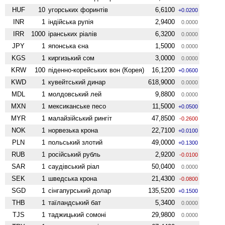
HUF
10
угорських форинтів
6,6100
+0.0200
INR
1
індійська рупія
2,9400
0.0000
IRR
1000
іранських ріалів
6,3200
0.0000
JPY
1
японська єна
1,5000
0.0000
KGS
1
киргизький сом
3,0000
0.0000
KRW
100
піденно-корейських вон (Корея)
16,1200
+0.0600
KWD
1
кувейтський динар
618,9000
0.0000
MDL
1
молдовський лей
9,8800
0.0000
MXN
1
мексиканське песо
11,5000
+0.0500
MYR
1
малайзійський рингіт
47,8500
-0.2600
NOK
1
норвезька крона
22,7100
+0.0100
PLN
1
польський злотий
49,0000
+0.1300
RUB
1
російський рубль
2,9200
-0.0100
SAR
1
саудівський ріал
50,0400
0.0000
SEK
1
шведська крона
21,4300
-0.0800
SGD
1
сінгапурський долар
135,5200
+0.1500
THB
1
таїландський бат
5,3400
0.0000
TJS
1
таджицький сомоні
29,9800
0.0000