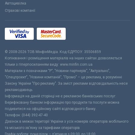
Автоцивілка
Страхові компанії
© 2008-2026 ТОВ МiнфiнМедiа. Код ЄДРПОУ: 35506859
Копіювання і розміщення матеріалів на інших сайтах дозволяється
тільки з гіперпосиланням виду: www.minfin.com.ua
Матеріали з позначками "Р", "Новини партнерів", "Актуально",
"Спецпроект", "Новини компаній", "Промо" – це реклама, в розумінні
Закону України "Про рекламу". За зміст реклами відповідальність несе
рекламодавець.
Інформація на даній сторінці не є рекламою банківських послуг.
Верифіковану банком інформацію про продукти та послуги можна
подивитися на офіційному сайті відповідного банку.
Телефон: (044) 392-47-40
Дзвінок в межах території України з усіх номерів операторів мобільного
та міського зв’язку за тарифами операторів
Графік роботи: понеділок – п’ятниця з 09:00 до 18:00