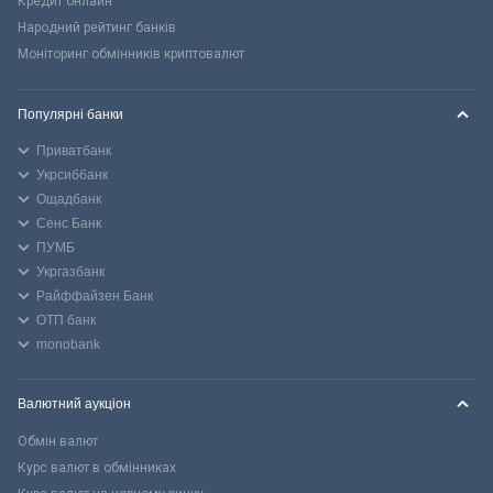
Кредит онлайн
Народний рейтинг банків
Моніторинг обмінників криптовалют
Популярні банки
Приватбанк
Укрсиббанк
Ощадбанк
Сенс Банк
ПУМБ
Укргазбанк
Райффайзен Банк
ОТП банк
monobank
Валютний аукціон
Обмін валют
Курс валют в обмінниках