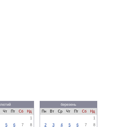
лютий
березень
Чт
Пт
Сб
Нд
Пн
Вт
Ср
Чт
Пт
Сб
Нд
1
1
5
6
7
8
2
3
4
5
6
7
8