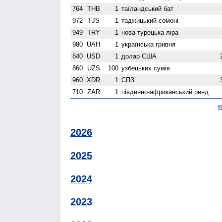
764
THB
1
таїландський бат
972
TJS
1
таджицький сомоні
949
TRY
1
нова турецька ліра
980
UAH
1
українська гривня
840
USD
1
долар США
860
UZS
100
узбецьких сумів
960
XDR
1
СПЗ
710
ZAR
1
південно-африканський ренд
к
2026
2025
2024
2023