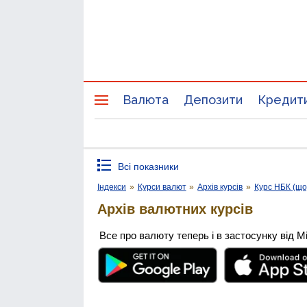
Валюта
Депозити
Кредит
Всі показники
Індекси
»
Курси валют
»
Архів курсів
»
Курс НБК (щ
Архів валютних курсів
Все про валюту теперь і в застосунку від М