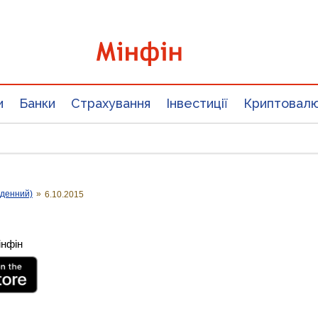
и
Банки
Страхування
Інвестиції
Криптовал
оденний)
»
6.10.2015
інфін