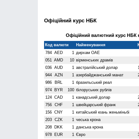
Офіційний курс НБК
Офіційний валютний курс НБК н
Код валюти
Найменування
784
AED
1
дирхам ОАЕ
051
AMD
10
вiрменських драмів
036
AUD
1
австралійський долар
944
AZN
1
азербайджанський манат
986
BRL
1
бразильський реал
974
BYR
100
білоруських рублів
124
CAD
1
канадський долар
756
CHF
1
швейцарський франк
156
CNY
1
китайський юань женьмiньбi
203
CZK
1
чеська крона
208
DKK
1
данська крона
978
EUR
1
Євро