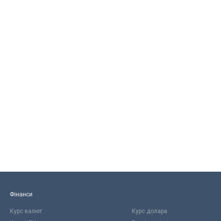
Фінанси
Курс валют
Курс долара