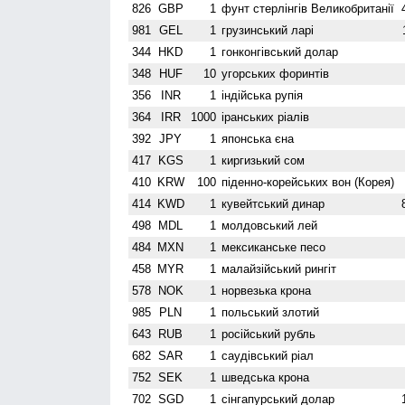
826
GBP
1
фунт стерлінгів Велико­британії
981
GEL
1
грузинський ларі
344
HKD
1
гонконгівський долар
348
HUF
10
угорських форинтів
356
INR
1
індійська рупія
364
IRR
1000
іранських ріалів
392
JPY
1
японська єна
417
KGS
1
киргизький сом
410
KRW
100
піденно-корейських вон (Корея)
414
KWD
1
кувейтський динар
498
MDL
1
молдовський лей
484
MXN
1
мексиканське песо
458
MYR
1
малайзійський рингіт
578
NOK
1
норвезька крона
985
PLN
1
польський злотий
643
RUB
1
російський рубль
682
SAR
1
саудівський ріал
752
SEK
1
шведська крона
702
SGD
1
сінгапурський долар