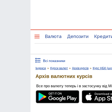
Валюта
Депозити
Кредит
Всі показники
Індекси
»
Курси валют
»
Архів курсів
»
Курс НБК (щ
Архів валютних курсів
Все про валюту теперь і в застосунку від М