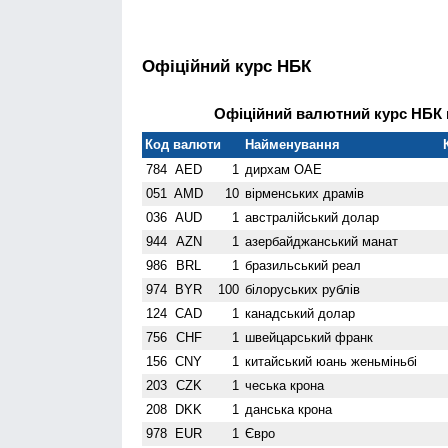
Офіційний курс НБК
Офіційний валютний курс НБК н
Код валюти
Найменування
784
AED
1
дирхам ОАЕ
051
AMD
10
вiрменських драмів
036
AUD
1
австралійський долар
944
AZN
1
азербайджанський манат
986
BRL
1
бразильський реал
974
BYR
100
білоруських рублів
124
CAD
1
канадський долар
756
CHF
1
швейцарський франк
156
CNY
1
китайський юань женьмiньбi
203
CZK
1
чеська крона
208
DKK
1
данська крона
978
EUR
1
Євро