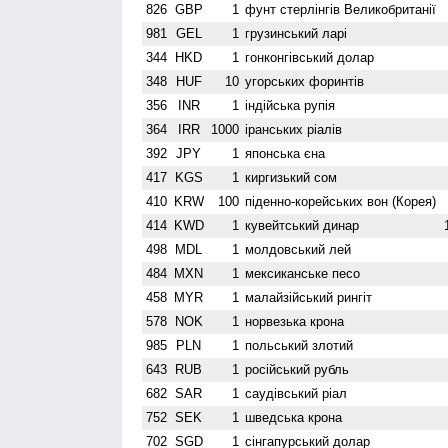
826
GBP
1
фунт стерлінгів Велико­британії
981
GEL
1
грузинський ларі
344
HKD
1
гонконгівський долар
348
HUF
10
угорських форинтів
356
INR
1
індійська рупія
364
IRR
1000
іранських ріалів
392
JPY
1
японська єна
417
KGS
1
киргизький сом
410
KRW
100
піденно-корейських вон (Корея)
414
KWD
1
кувейтський динар
498
MDL
1
молдовський лей
484
MXN
1
мексиканське песо
458
MYR
1
малайзійський рингіт
578
NOK
1
норвезька крона
985
PLN
1
польський злотий
643
RUB
1
російський рубль
682
SAR
1
саудівський ріал
752
SEK
1
шведська крона
702
SGD
1
сінгапурський долар