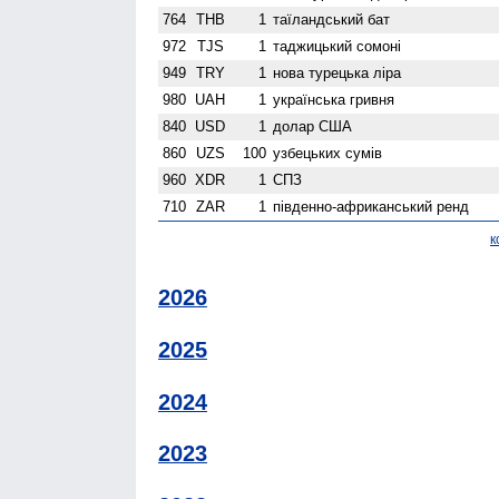
764
THB
1
таїландський бат
972
TJS
1
таджицький сомоні
949
TRY
1
нова турецька ліра
980
UAH
1
українська гривня
840
USD
1
долар США
860
UZS
100
узбецьких сумів
960
XDR
1
СПЗ
710
ZAR
1
південно-африканський ренд
к
2026
2025
2024
2023