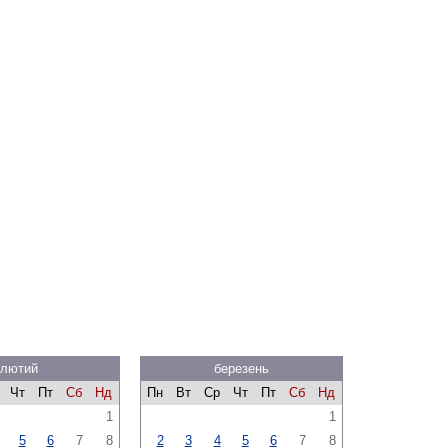
лютий
березень
Чт
Пт
Сб
Нд
Пн
Вт
Ср
Чт
Пт
Сб
Нд
1
1
5
6
7
8
2
3
4
5
6
7
8