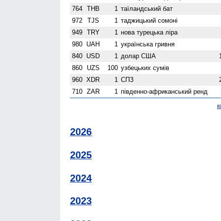
764
THB
1
таїландський бат
972
TJS
1
таджицький сомоні
949
TRY
1
нова турецька ліра
980
UAH
1
українська гривня
840
USD
1
долар США
860
UZS
100
узбецьких сумів
960
XDR
1
СПЗ
710
ZAR
1
південно-африканський ренд
к
2026
2025
2024
2023