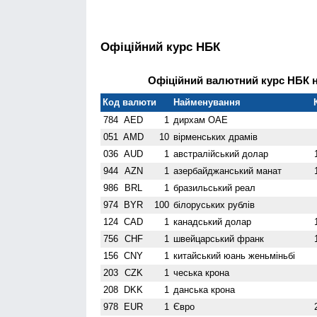
Офіційний курс НБК
Офіційний валютний курс НБК на
Код валюти
Найменування
784
AED
1
дирхам ОАЕ
051
AMD
10
вiрменських драмів
036
AUD
1
австралійський долар
944
AZN
1
азербайджанський манат
986
BRL
1
бразильський реал
974
BYR
100
білоруських рублів
124
CAD
1
канадський долар
756
CHF
1
швейцарський франк
156
CNY
1
китайський юань женьмiньбi
203
CZK
1
чеська крона
208
DKK
1
данська крона
978
EUR
1
Євро