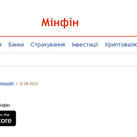
и
Банки
Страхування
Інвестиції
Криптовал
оденний)
»
11.08.2015
інфін