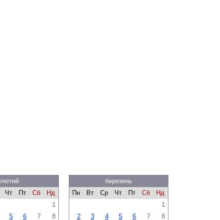
лютий
березень
Чт
Пт
Сб
Нд
Пн
Вт
Ср
Чт
Пт
Сб
Нд
1
1
5
6
7
8
2
3
4
5
6
7
8