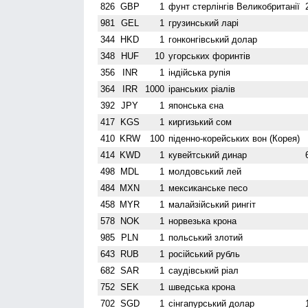
826
GBP
1
фунт стерлінгів Велико­британії
981
GEL
1
грузинський ларі
344
HKD
1
гонконгівський долар
348
HUF
10
угорських форинтів
356
INR
1
індійська рупія
364
IRR
1000
іранських ріалів
392
JPY
1
японська єна
417
KGS
1
киргизький сом
410
KRW
100
піденно-корейських вон (Корея)
414
KWD
1
кувейтський динар
498
MDL
1
молдовський лей
484
MXN
1
мексиканське песо
458
MYR
1
малайзійський рингіт
578
NOK
1
норвезька крона
985
PLN
1
польський злотий
643
RUB
1
російський рубль
682
SAR
1
саудівський ріал
752
SEK
1
шведська крона
702
SGD
1
сінгапурський долар