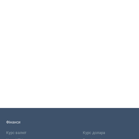
Фінанси
Курс валют
Курс долара