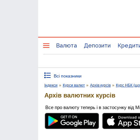
Валюта
Депозити
Кредит
Всі показники
Індекси
»
Курси валют
»
Архів курсів
»
Курс НБК (щ
Архів валютних курсів
Все про валюту теперь і в застосунку від М