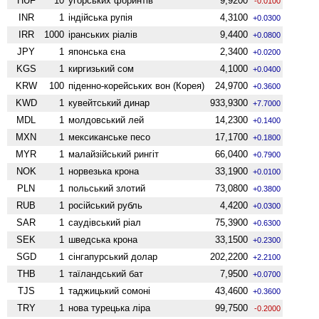
HUF
10
угорських форинтів
9,9200
-0.0100
INR
1
індійська рупія
4,3100
+0.0300
IRR
1000
іранських ріалів
9,4400
+0.0800
JPY
1
японська єна
2,3400
+0.0200
KGS
1
киргизький сом
4,1000
+0.0400
KRW
100
піденно-корейських вон (Корея)
24,9700
+0.3600
KWD
1
кувейтський динар
933,9300
+7.7000
MDL
1
молдовський лей
14,2300
+0.1400
MXN
1
мексиканське песо
17,1700
+0.1800
MYR
1
малайзійський рингіт
66,0400
+0.7900
NOK
1
норвезька крона
33,1900
+0.0100
PLN
1
польський злотий
73,0800
+0.3800
RUB
1
російський рубль
4,4200
+0.0300
SAR
1
саудівський ріал
75,3900
+0.6300
SEK
1
шведська крона
33,1500
+0.2300
SGD
1
сінгапурський долар
202,2200
+2.2100
THB
1
таїландський бат
7,9500
+0.0700
TJS
1
таджицький сомоні
43,4600
+0.3600
TRY
1
нова турецька ліра
99,7500
-0.2000