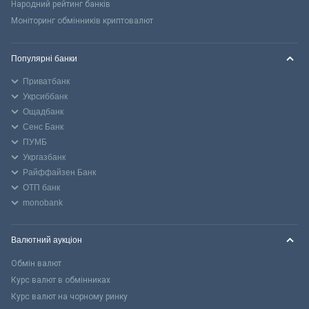
Народний рейтинг банків
Моніторинг обмінників криптовалют
Популярні банки
Приватбанк
Укрсиббанк
Ощадбанк
Сенс Банк
ПУМБ
Укргазбанк
Райффайзен Банк
ОТП банк
monobank
Валютний аукціон
Обмін валют
Курс валют в обмінниках
Курс валют на чорному ринку