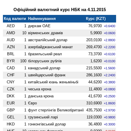
Офіційний валютний курс НБК на 4.11.2015
Код валюти
Найменування
Курс (KZT)
AED
1
дирхам ОАЕ
76,9700
+0.6400
AMD
10
вiрменських драмів
5,9900
+0.0600
AUD
1
австралійський долар
203,0100
+2.8800
AZN
1
азербайджанський манат
269,4700
+2.2200
BRL
1
бразильський реал
73,3700
+0.6100
BYR
100
білоруських рублів
1,6200
+0.0100
CAD
1
канадський долар
215,5500
+1.5600
CHF
1
швейцарський франк
286,1600
+2.2400
CNY
1
китайський юань женьмiньбi
44,6200
+0.3800
CZK
1
чеська крона
11,4800
+0.0800
DKK
1
данська крона
41,6700
+0.2500
EUR
1
Євро
310,6900
+1.8600
GBP
1
фунт стерлінгів Велико­британії
435,7500
+2.9700
GEL
1
грузинський ларі
119,0300
+0.9800
HKD
1
гонконгівський долар
36,4800
+0.3000