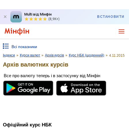
Multi від Мінфін
ВСТАНОВИТИ
(8,9K+)
Всі показники
Індекси
»
Курси валют
»
Архів курсів
»
Курс НБК (щоденний)
»
4.11.2015
Архів валютних курсів
Все про валюту теперь і в застосунку від Мінфін
Офіційний курс НБК