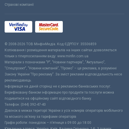
Страхові компанії
© 2008-2026 ТОВ МiнфiнМедiа. Код ЄДРПОУ: 35506859
Копіювання і розміщення матеріалів на інших сайтах дозволяється
тільки з гіперпосиланням виду: www.minfin.com.ua
Матеріали з позначками "Р", "Новини партнерів", "Актуально",
"Спецпроект", "Новини компаній", "Промо" – це реклама, в розумінні
Закону України "Про рекламу". За зміст реклами відповідальність несе
рекламодавець.
Інформація на даній сторінці не є рекламою банківських послуг.
Верифіковану банком інформацію про продукти та послуги можна
подивитися на офіційному сайті відповідного банку.
Телефон: (044) 392-47-40
Дзвінок в межах території України з усіх номерів операторів мобільного
та міського зв’язку за тарифами операторів
Графік роботи: понеділок – п’ятниця з 09:00 до 18:00
Юридична адреса: Україна, Київ, Вадима Гетьмана, 1-Б, 3 поверх