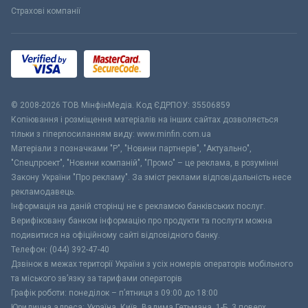
Страхові компанії
© 2008-2026 ТОВ МiнфiнМедiа. Код ЄДРПОУ: 35506859
Копіювання і розміщення матеріалів на інших сайтах дозволяється
тільки з гіперпосиланням виду: www.minfin.com.ua
Матеріали з позначками "Р", "Новини партнерів", "Актуально",
"Спецпроект", "Новини компаній", "Промо" – це реклама, в розумінні
Закону України "Про рекламу". За зміст реклами відповідальність несе
рекламодавець.
Інформація на даній сторінці не є рекламою банківських послуг.
Верифіковану банком інформацію про продукти та послуги можна
подивитися на офіційному сайті відповідного банку.
Телефон: (044) 392-47-40
Дзвінок в межах території України з усіх номерів операторів мобільного
та міського зв’язку за тарифами операторів
Графік роботи: понеділок – п’ятниця з 09:00 до 18:00
Юридична адреса: Україна, Київ, Вадима Гетьмана, 1-Б, 3 поверх