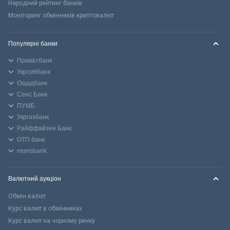
Народний рейтинг банків
Моніторинг обмінників криптовалют
Популярні банки
Приватбанк
Укрсиббанк
Ощадбанк
Сенс Банк
ПУМБ
Укргазбанк
Райффайзен Банк
ОТП банк
monobank
Валютний аукціон
Обмін валют
Курс валют в обмінниках
Курс валют на чорному ринку