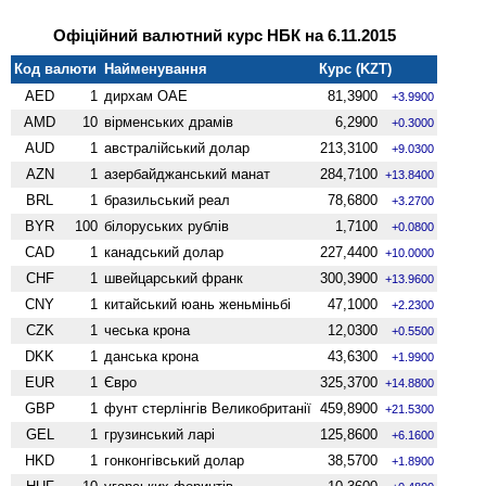
Офіційний валютний курс НБК на 6.11.2015
Код валюти
Найменування
Курс (KZT)
AED
1
дирхам ОАЕ
81,3900
+3.9900
AMD
10
вiрменських драмів
6,2900
+0.3000
AUD
1
австралійський долар
213,3100
+9.0300
AZN
1
азербайджанський манат
284,7100
+13.8400
BRL
1
бразильський реал
78,6800
+3.2700
BYR
100
білоруських рублів
1,7100
+0.0800
CAD
1
канадський долар
227,4400
+10.0000
CHF
1
швейцарський франк
300,3900
+13.9600
CNY
1
китайський юань женьмiньбi
47,1000
+2.2300
CZK
1
чеська крона
12,0300
+0.5500
DKK
1
данська крона
43,6300
+1.9900
EUR
1
Євро
325,3700
+14.8800
GBP
1
фунт стерлінгів Велико­британії
459,8900
+21.5300
GEL
1
грузинський ларі
125,8600
+6.1600
HKD
1
гонконгівський долар
38,5700
+1.8900