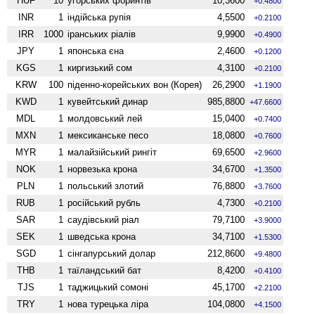
HUF
10
угорських форинтів
10,3600
+0.4800
INR
1
індійська рупія
4,5500
+0.2100
IRR
1000
іранських ріалів
9,9900
+0.4900
JPY
1
японська єна
2,4600
+0.1200
KGS
1
киргизький сом
4,3100
+0.2100
KRW
100
піденно-корейських вон (Корея)
26,2900
+1.1900
KWD
1
кувейтський динар
985,8800
+47.6600
MDL
1
молдовський лей
15,0400
+0.7400
MXN
1
мексиканське песо
18,0800
+0.7600
MYR
1
малайзійський рингіт
69,6500
+2.9600
NOK
1
норвезька крона
34,6700
+1.3500
PLN
1
польський злотий
76,8800
+3.7600
RUB
1
російський рубль
4,7300
+0.2100
SAR
1
саудівський ріал
79,7100
+3.9000
SEK
1
шведська крона
34,7100
+1.5300
SGD
1
сінгапурський долар
212,8600
+9.4800
THB
1
таїландський бат
8,4200
+0.4100
TJS
1
таджицький сомоні
45,1700
+2.2100
TRY
1
нова турецька ліра
104,0800
+4.1500