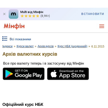
Multi від Мінфін
ВСТАНОВИТИ
(8,9K+)
Всі показники
Індекси
»
Курси валют
»
Архів курсів
»
Курс НБК (щоденний)
»
6.11.2015
Архів валютних курсів
Все про валюту теперь і в застосунку від Мінфін
Офіційний курс НБК