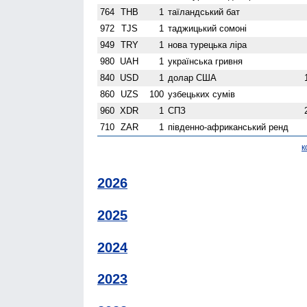
764
THB
1
таїландський бат
972
TJS
1
таджицький сомоні
949
TRY
1
нова турецька ліра
980
UAH
1
українська гривня
840
USD
1
долар США
860
UZS
100
узбецьких сумів
960
XDR
1
СПЗ
710
ZAR
1
південно-африканський ренд
к
2026
2025
2024
2023