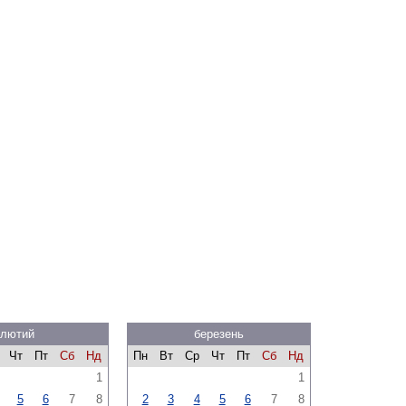
лютий
березень
Чт
Пт
Сб
Нд
Пн
Вт
Ср
Чт
Пт
Сб
Нд
1
1
5
6
7
8
2
3
4
5
6
7
8