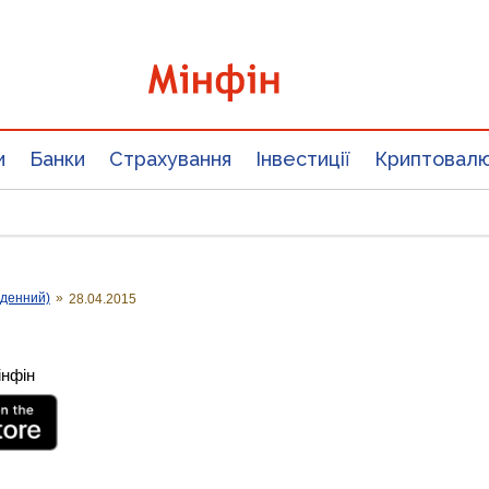
и
Банки
Страхування
Інвестиції
Криптовал
оденний)
»
28.04.2015
інфін