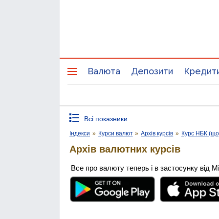
Валюта
Депозити
Кредит
Всі показники
Індекси
»
Курси валют
»
Архів курсів
»
Курс НБК (щ
Архів валютних курсів
Все про валюту теперь і в застосунку від М