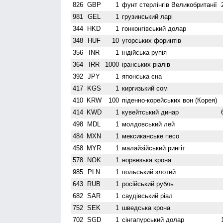
826
GBP
1
фунт стерлінгів Велико­британії
981
GEL
1
грузинський ларі
344
HKD
1
гонконгівський долар
348
HUF
10
угорських форинтів
356
INR
1
індійська рупія
364
IRR
1000
іранських ріалів
392
JPY
1
японська єна
417
KGS
1
киргизький сом
410
KRW
100
піденно-корейських вон (Корея)
414
KWD
1
кувейтський динар
498
MDL
1
молдовський лей
484
MXN
1
мексиканське песо
458
MYR
1
малайзійський рингіт
578
NOK
1
норвезька крона
985
PLN
1
польський злотий
643
RUB
1
російський рубль
682
SAR
1
саудівський ріал
752
SEK
1
шведська крона
702
SGD
1
сінгапурський долар