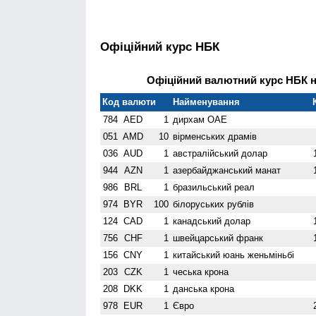
Офіційний курс НБК
Офіційний валютний курс НБК на
Код валюти
Найменування
784
AED
1
дирхам ОАЕ
051
AMD
10
вiрменських драмів
036
AUD
1
австралійський долар
944
AZN
1
азербайджанський манат
986
BRL
1
бразильський реал
974
BYR
100
білоруських рублів
124
CAD
1
канадський долар
756
CHF
1
швейцарський франк
156
CNY
1
китайський юань женьмiньбi
203
CZK
1
чеська крона
208
DKK
1
данська крона
978
EUR
1
Євро