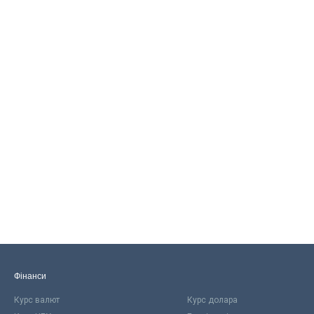
Фінанси
Курс валют
Курс долара